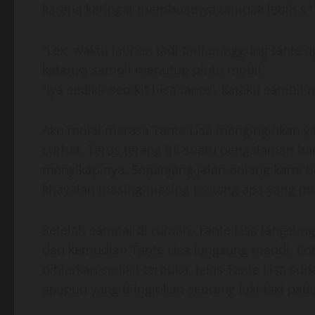
karena keringat membuatnya tampak lebih s*k
“Lex, waktu latihan tadi tadi punggung tante ag
katanya sambil menutup pintu mobil.
“Iya sedikit-sedikit bisa tante”, kataku sambi
Aku mulai merasa Tante Lisa menginginkan ya
curhat. Terus terang ini suatu pengalaman ba
menyikapinya. Sepanjang jalan pulang kami ti
khayalan masing-masing tentang apa yang mun
Setelah sampai di rumah, Tante Lisa langsun
dan kemudian Tante Lisa langsung mandi. Ent
dibiarkan sedikit terbuka. Jelas Tante Lisa
apapun yang diinginkan seorang laki-laki pad