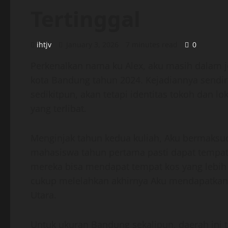
Tertinggal
ihtjv
January 3, 2026
7 minutes read
0
Perkenalkan nama ku Alex, aku masih dalam j
kota Bandung tahun 2024. Kejadiannya sendiri
sedikitpun, akan tetapi identitas tokoh dan 
yang terlibat.
Menginjak tahun kedua kuliah, Aku bermaksud 
mahasiswa tahun pertama pasti dapat tempat 
mereka bisa mendapat tempat kos yang lebih 
cukup melelahkan akhirnya Aku mendapatkan
Utara.
Untuk ukuran Bandung sekalipun, daerah ini 