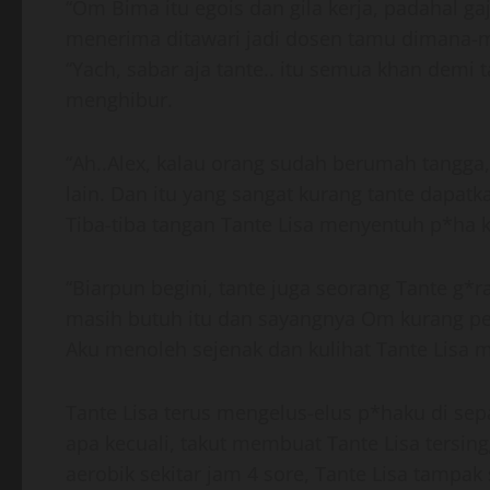
“Om Bima itu egois dan gila kerja, padahal gaj
menerima ditawari jadi dosen tamu dimana-
“Yach, sabar aja tante.. itu semua khan demi
menghibur.
“Ah..Alex, kalau orang sudah berumah tangga,
lain. Dan itu yang sangat kurang tante dapatk
Tiba-tiba tangan Tante Lisa menyentuh p*ha k
“Biarpun begini, tante juga seorang Tante g*r
masih butuh itu dan sayangnya Om kurang ped
Aku menoleh sejenak dan kulihat Tante Lisa
Tante Lisa terus mengelus-elus p*haku di sepa
apa kecuali, takut membuat Tante Lisa tersing
aerobik sekitar jam 4 sore, Tante Lisa tamp