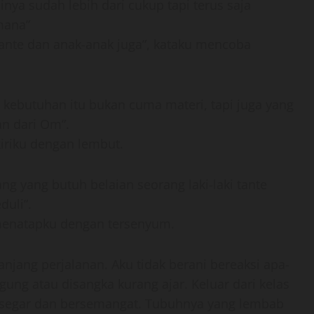
inya sudah lebih dari cukup tapi terus saja
mana”
 tante dan anak-anak juga”, kataku mencoba
 kebutuhan itu bukan cuma materi, tapi juga yang
an dari Om”.
iriku dengan lembut.
ang yang butuh belaian seorang laki-laki tante
uli”.
 menatapku dengan tersenyum.
njang perjalanan. Aku tidak berani bereaksi apa-
gung atau disangka kurang ajar. Keluar dari kelas
ak segar dan bersemangat. Tubuhnya yang lembab