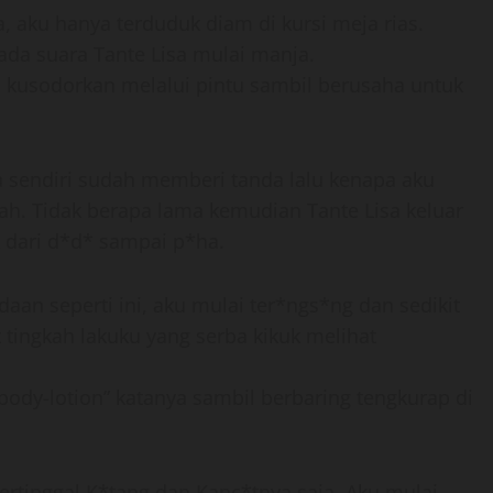
, aku hanya terduduk diam di kursi meja rias.
ada suara Tante Lisa mulai manja.
 kusodorkan melalui pintu sambil berusaha untuk
a sendiri sudah memberi tanda lalu kenapa aku
ah. Tidak berapa lama kemudian Tante Lisa keluar
k dari d*d* sampai p*ha.
daan seperti ini, aku mulai ter*ngs*ng dan sedikit
tingkah lakuku yang serba kikuk melihat
 body-lotion” katanya sambil berbaring tengkurap di
ertinggal K*tang dan Kanc*tnya saja. Aku mulai