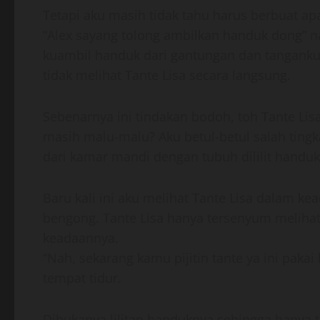
Tetapi aku masih tidak tahu harus berbuat apa
“Alex sayang tolong ambilkan handuk dong” n
kuambil handuk dari gantungan dan tanganku
tidak melihat Tante Lisa secara langsung.
Sebenarnya ini tindakan bodoh, toh Tante Lis
masih malu-malu? Aku betul-betul salah tingk
dari kamar mandi dengan tubuh dililit handu
Baru kali ini aku melihat Tante Lisa dalam kea
bengong. Tante Lisa hanya tersenyum melihat 
keadaannya.
“Nah, sekarang kamu pijitin tante ya ini pakai
tempat tidur.
Dibukanya lilitan handuknya sehingga hanya t