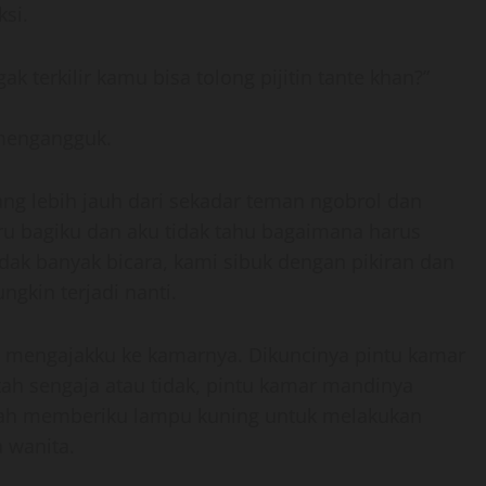
si.
ak terkilir kamu bisa tolong pijitin tante khan?”
l mengangguk.
ng lebih jauh dari sekadar teman ngobrol dan
ru bagiku dan aku tidak tahu bagaimana harus
dak banyak bicara, kami sibuk dengan pikiran dan
gkin terjadi nanti.
g mengajakku ke kamarnya. Dikuncinya pintu kamar
ah sengaja atau tidak, pintu kamar mandinya
 sudah memberiku lampu kuning untuk melakukan
a wanita.