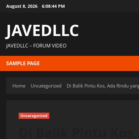
Skip
August 8, 2026
6:08:44 PM
to
content
JAVEDLLC
JAVEDLLC – FORUM VIDEO
SAMPLE PAGE
Home
Uncategorized
Di Balik Pintu Kos, Ada Rindu yan
Uncategorized
Di Balik Pintu Kos