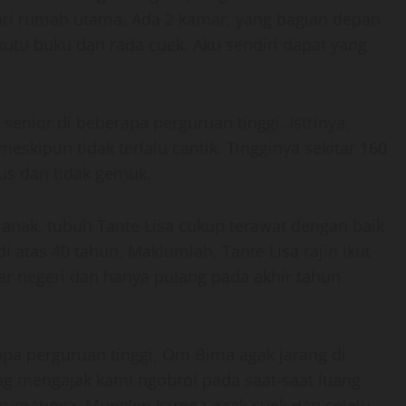
ari rumah utama. Ada 2 kamar, yang bagian depan
kutu buku dan rada cuek. Aku sendiri dapat yang
nior di beberapa perguruan tinggi. Istrinya,
eskipun tidak terlalu cantik. Tingginya sekitar 160
us dan tidak gemuk.
anak, tubuh Tante Lisa cukup terawat dengan baik
atas 40 tahun. Maklumlah, Tante Lisa rajin ikut
uar negeri dan hanya pulang pada akhir tahun
pa perguruan tinggi, Om Bima agak jarang di
ng mengajak kami ngobrol pada saat-saat luang
i rumahnya. Mungkin karena agak cuek dan selalu