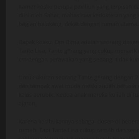
Kamar kosku berupa paviliun yang terpisah d
diisi oleh Sahat, mahasiswa kedokteran yang 
bagian belakang, dekat dengan rumah utama.
Bapak kosku, Om Bima adalah seorang dosen se
Tante Lisa, Tante g*rang yang cukup menarik m
cm dengan perawakan yang sedang, tidak kur
Untuk ukuran seorang Tante g*rang dengan 2 
dan tampak awet muda meski sudah berusia di 
kelas aerobik. Kedua anak mereka kuliah di l
ajaran.
Karena kesibukannya sebagai dosen di bebera
rumah. Tapi Tante Lisa cukup ramah dan seri
sehingga Aku pribadi merasa betah tinggal d