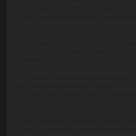
menuangkan body-lotion ke punggung Tante L
“Tante, bagian mana yang sakit” tanyaku berla
“Semuanya sayang semuanya dari atas sampai 
pijit ya” kata Tante Lisa sambil tersenyum naka
Aku terus memijit punggung Tante Lisa, seme
membesar.
Aku berpikir sekarang saatnya menanggapi aj
kali inilah aku berkesempatan meny*tub*hi s
film B*kep yang pernah kutonton sedikit ban
paling penting ikuti saja naluri
“Tante sayang, tali k*tang tante Lisa boleh 
Tante Lisa menatapku sambil tersenyum dan m