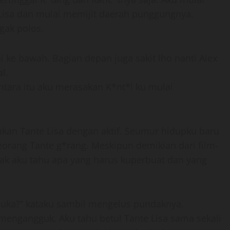
isa dan mulai memijit daerah punggungnya.
gak polos.
ke bawah. Bagian depan juga sakit lho nanti Alex
l.
ntara itu aku merasakan K*nt*l ku mulai
akan Tante Lisa dengan aktif. Seumur hidupku baru
eorang Tante g*rang. Meskipun demikian dari film-
yak aku tahu apa yang harus kuperbuat dan yang
kubuka?” kataku sambil mengelus pundaknya.
engangguk. Aku tahu betul Tante Lisa sama sekali