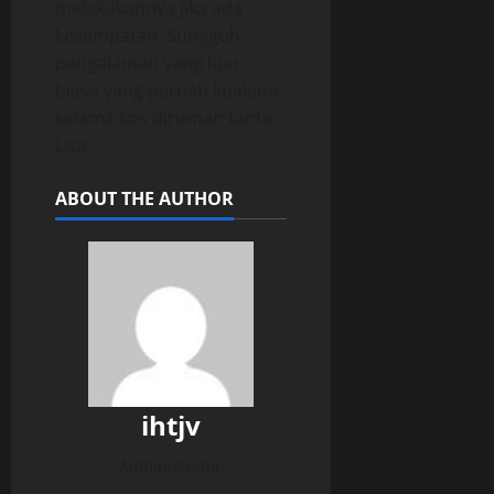
melakukannya jika ada
kesempatan. Sungguh
pengalaman yang luar
biasa yang pernah kualami
selama kos dirumah tante
Lisa.
ABOUT THE AUTHOR
ihtjv
Administrator