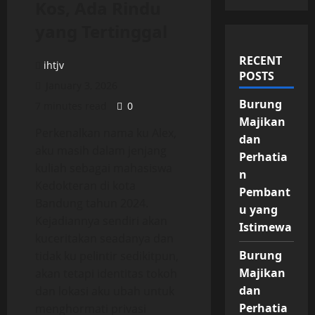
Kos, Ada Rindu
yang Tertinggal
RECENT
ihtjv
POSTS
January 3, 2026
Burung
7 minutes read
0
Majikan
Perkenalkan nama ku Alex,
dan
aku masih dalam jenjang
Perhatia
kuliah sebagai mahasiswa
n
Kedokteran di kota
Pembant
Bandung tahun 2024.
u yang
Kejadiannya sendiri akan
Istimewa
kuceritakan seadanya dan
Burung
tidak ku pelintir sedikitpun,
Majikan
akan tetapi identitas tokoh
dan
dan lokasi aku ubah untuk
Perhatia
menghormati privasi