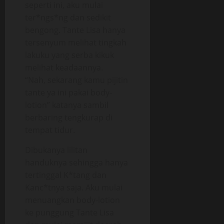
seperti ini, aku mulai
ter*ngs*ng dan sedikit
bengong. Tante Lisa hanya
tersenyum melihat tingkah
lakuku yang serba kikuk
melihat keadaannya.
“Nah, sekarang kamu pijitin
tante ya ini pakai body-
lotion” katanya sambil
berbaring tengkurap di
tempat tidur.
Dibukanya lilitan
handuknya sehingga hanya
tertinggal K*tang dan
Kanc*tnya saja. Aku mulai
menuangkan body-lotion
ke punggung Tante Lisa