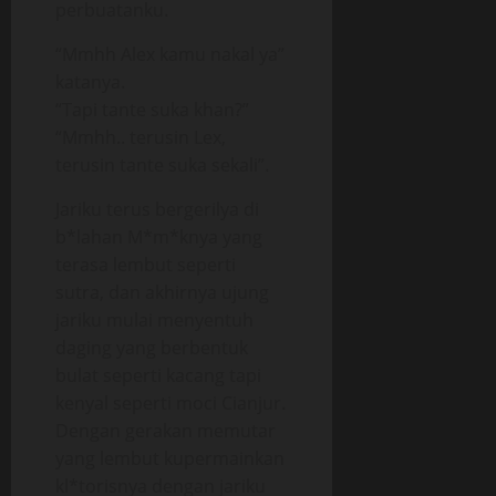
perbuatanku.
“Mmhh Alex kamu nakal ya”
katanya.
“Tapi tante suka khan?”
“Mmhh.. terusin Lex,
terusin tante suka sekali”.
Jariku terus bergerilya di
b*lahan M*m*knya yang
terasa lembut seperti
sutra, dan akhirnya ujung
jariku mulai menyentuh
daging yang berbentuk
bulat seperti kacang tapi
kenyal seperti moci Cianjur.
Dengan gerakan memutar
yang lembut kupermainkan
kl*torisnya dengan jariku