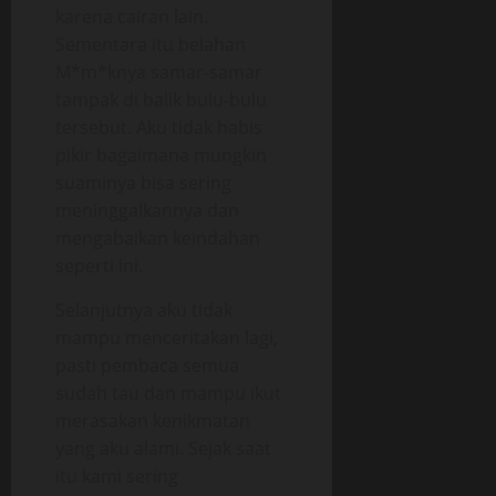
karena cairan lain.
Sementara itu belahan
M*m*knya samar-samar
tampak di balik bulu-bulu
tersebut. Aku tidak habis
pikir bagaimana mungkin
suaminya bisa sering
meninggalkannya dan
mengabaikan keindahan
seperti ini.
Selanjutnya aku tidak
mampu menceritakan lagi,
pasti pembaca semua
sudah tau dan mampu ikut
merasakan kenikmatan
yang aku alami. Sejak saat
itu kami sering