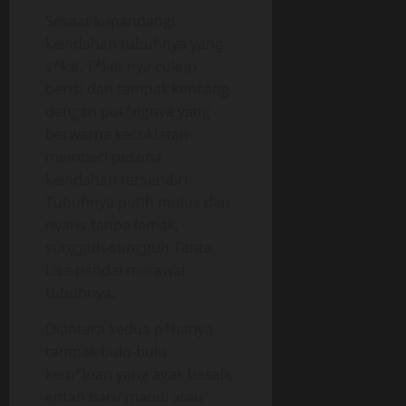
Sesaat kupandangi
keindahan tubuhnya yang
s*ksi. T*ket nya cukup
berisi dan tampak kencang
dengan put*ngnya yang
berwarna kecoklatan
memberi pesona
keindahan tersendiri.
Tubuhnya putih mulus dan
nyaris tanpa lemak,
sungguh-sungguh Tante
Lisa pandai merawat
tubuhnya.
Diantara kedua p*hanya
tampak bulu-bulu
kem*luan yang agak basah,
entah baru mandi atau