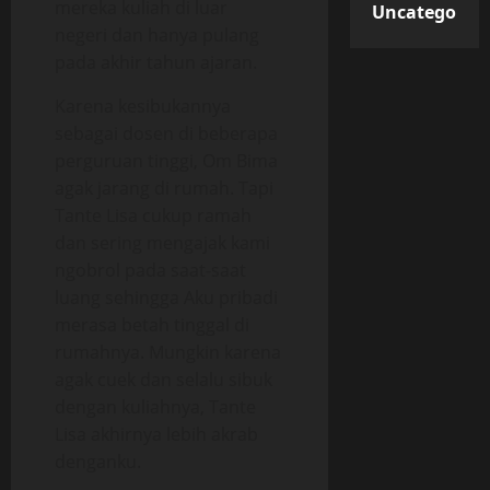
mereka kuliah di luar
Uncategorize
negeri dan hanya pulang
pada akhir tahun ajaran.
Karena kesibukannya
sebagai dosen di beberapa
perguruan tinggi, Om Bima
agak jarang di rumah. Tapi
Tante Lisa cukup ramah
dan sering mengajak kami
ngobrol pada saat-saat
luang sehingga Aku pribadi
merasa betah tinggal di
rumahnya. Mungkin karena
agak cuek dan selalu sibuk
dengan kuliahnya, Tante
Lisa akhirnya lebih akrab
denganku.