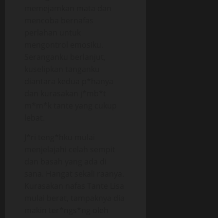
memejamkan mata dan
mencoba bernafas
perlahan untuk
mengontrol emosiku.
Seranganku berlanjut,
kuselipkan tanganku
diantara kedua p*hanya
dan kurasakan j*mb*t
m*m*k tante yang cukup
lebat.
J*ri teng*hku mulai
menjelajahi celah sempit
dan basah yang ada di
sana. Hangat sekali raanya.
Kurasakan nafas Tante Lisa
mulai berat, tampaknya dia
makin ter*ngs*ng oleh