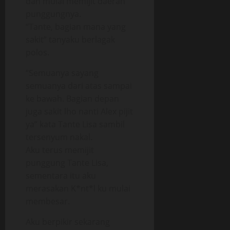
dan mulai memijit daerah
punggungnya.
“Tante, bagian mana yang
sakit” tanyaku berlagak
polos.
“Semuanya sayang
semuanya dari atas sampai
ke bawah. Bagian depan
juga sakit lho nanti Alex pijit
ya” kata Tante Lisa sambil
tersenyum nakal.
Aku terus memijit
punggung Tante Lisa,
sementara itu aku
merasakan K*nt*l ku mulai
membesar.
Aku berpikir sekarang