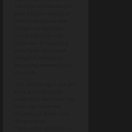
tubuhnya terlihat dengan
jelas. Kamipun meluncur
menuju tempat aerobik
dengan menggunakan
Honda Jazz Putih milik
Tante Lisa. Di sepanjang
jalan Tante Lisa banyak
mengeluh tentang Om
Bima yang semakin jarang
di rumah.
“Om Bima itu egois dan gila
kerja, padahal gajinya
sudah lebih dari cukup tapi
terus saja menerima
ditawari jadi dosen tamu
dimana-mana”
“Yach, sabar aja tante.. itu