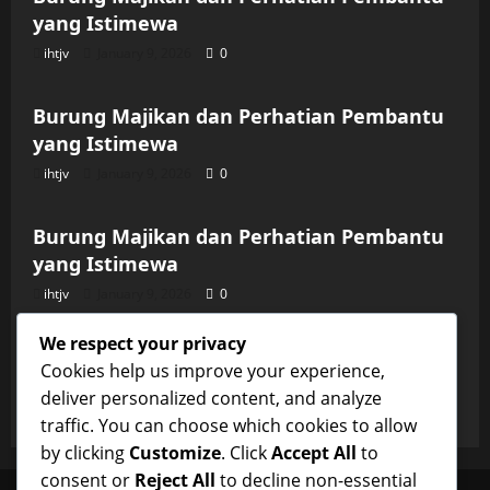
yang Istimewa
ihtjv
January 9, 2026
0
Uncategorized
Burung Majikan dan Perhatian Pembantu
yang Istimewa
ihtjv
January 9, 2026
0
Uncategorized
Burung Majikan dan Perhatian Pembantu
yang Istimewa
ihtjv
January 9, 2026
0
Uncategorized
We respect your privacy
Burung Majikan dan Perhatian Pembantu
Cookies help us improve your experience,
yang Istimewa
deliver personalized content, and analyze
ihtjv
January 9, 2026
0
traffic. You can choose which cookies to allow
by clicking
Customize
. Click
Accept All
to
consent or
Reject All
to decline non-essential