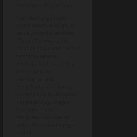
menatapku dengan sayu.
Kualihkan tanganku ke
bagian bawah, kuselipkan
kedua tanganku ke dalam
c*lana d*lamnya sambil
pelan-pelan kuremas kedua
pant*tnya selama
beberapa saat. Tante Lisa
dengan pasrah
membiarkan aku
mengeksplorasi tubuhnya.
Kini tanganku mulai berani
menjelajahi juga bagian
depannya sambil
mengusap-usap daerah
sekitar M*m*knya dengan
lembut.