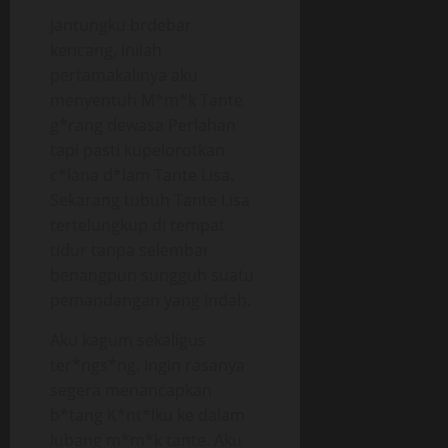
Jantungku brdebar
kencang, inilah
pertamakalinya aku
menyentuh M*m*k Tante
g*rang dewasa Perlahan
tapi pasti kupelorotkan
c*lana d*lam Tante Lisa.
Sekarang tubuh Tante Lisa
tertelungkup di tempat
tidur tanpa selembar
benangpun sungguh suatu
pemandangan yang indah.
Aku kagum sekaligus
ter*ngs*ng. Ingin rasanya
segera menancapkan
b*tang K*nt*lku ke dalam
lubang m*m*k tante. Aku