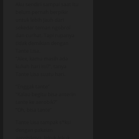
Aku sendiri sampai saat itu
belum pernah berpikir
untuk lebih jauh dari
sekedar teman ngobrol
dan curhat. Tapi rupanya
tidak demikian dengan
Tante Lisa.
“Alex, kamu masih ada
kuliah hari ini?”, tanya
Tante Lisa suatu hari.
“Enggak tante”
“Kalau begitu bisa anterin
tante ke aerobik?”
“Oh, bisa tante”
Tante Lisa tampak s*ksi
dengan pakaian
aerobiknya, lekuk-lekuk