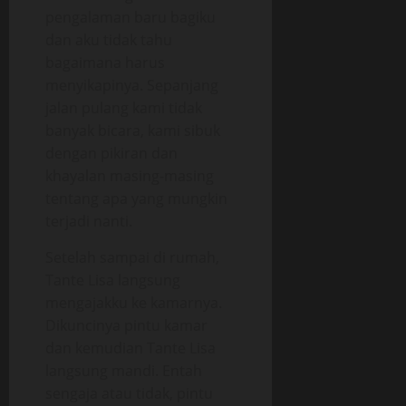
pengalaman baru bagiku
dan aku tidak tahu
bagaimana harus
menyikapinya. Sepanjang
jalan pulang kami tidak
banyak bicara, kami sibuk
dengan pikiran dan
khayalan masing-masing
tentang apa yang mungkin
terjadi nanti.
Setelah sampai di rumah,
Tante Lisa langsung
mengajakku ke kamarnya.
Dikuncinya pintu kamar
dan kemudian Tante Lisa
langsung mandi. Entah
sengaja atau tidak, pintu