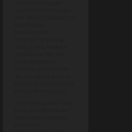
saatnya menanggapi
ajakan Tante Lisa dengan
aktif. Seumur hidupku baru
kali inilah aku
berkesempatan
meny*tub*hi seorang
Tante g*rang. Meskipun
demikian dari film-film
B*kep yang pernah
kutonton sedikit banyak
aku tahu apa yang harus
kuperbuat dan yang paling
penting ikuti saja naluri
“Tante sayang, tali k*tang
tante Lisa boleh kubuka?”
kataku sambil mengelus
pundaknya.