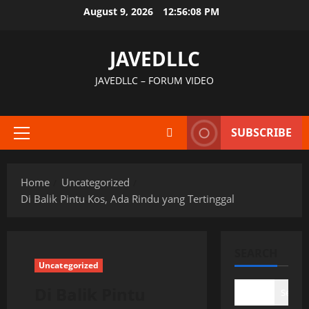
Skip
August 9, 2026
12:56:09 PM
to
content
JAVEDLLC
JAVEDLLC – FORUM VIDEO
SUBSCRIBE
Primary
Menu
Home
Uncategorized
Di Balik Pintu Kos, Ada Rindu yang Tertinggal
SEARCH
Uncategorized
Di Balik Pintu
Search