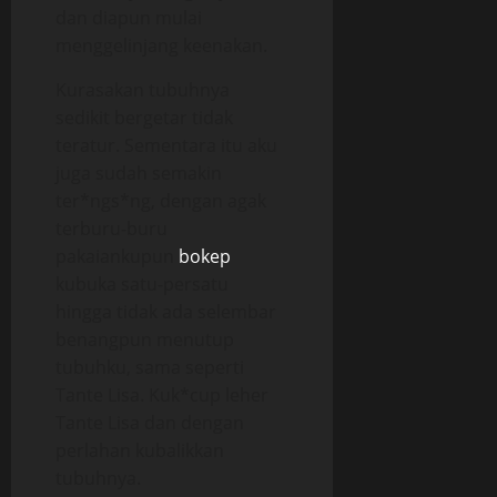
dan diapun mulai
menggelinjang keenakan.
Kurasakan tubuhnya
sedikit bergetar tidak
teratur. Sementara itu aku
juga sudah semakin
ter*ngs*ng, dengan agak
terburu-buru
pakaiankupun
bokep
kubuka satu-persatu
hingga tidak ada selembar
benangpun menutup
tubuhku, sama seperti
Tante Lisa. Kuk*cup leher
Tante Lisa dan dengan
perlahan kubalikkan
tubuhnya.