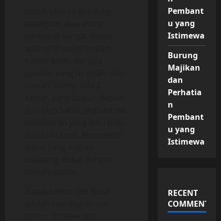
Pembant
Untuk ukuran Bandung
u yang
sekalipun, daerah ini
Istimewa
termasuk sangat dingin
apalagi di waktu malam.
Burung
Kamar kosku berupa
Majikan
paviliun yang terpisah dari
dan
rumah utama. Ada 2
Perhatia
kamar, yang bagian depan
n
diisi oleh Sahat, mahasiswa
Pembant
kedokteran yang kutu buku
u yang
dan rada cuek. Aku sendiri
Istimewa
dapat yang bagian
belakang, dekat dengan
rumah utama.
Bapak kosku, Om Bima
RECENT
adalah seorang dosen
COMMENTS
senior di beberapa