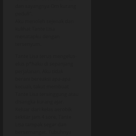
dan sayangnya Om kurang
peduli”.
Aku menoleh sejenak dan
kulihat Tante Lisa
menatapku dengan
tersenyum.
Tante Lisa terus mengelus-
elus p*haku di sepanjang
perjalanan. Aku tidak
berani bereaksi apa-apa
kecuali, takut membuat
Tante Lisa tersinggung atau
disangka kurang ajar.
Keluar dari kelas aerobik
sekitar jam 4 sore, Tante
Lisa tampak segar dan
bersemangat. Tubuhnya