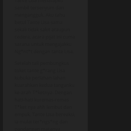
Tante Lisa menatapku
sambil tersenyum dan
mengangguk. Aku tahu
betul Tante Lisa sama
sekali tidak sakit ataupun
cedera, acara pijat ini cuma
sarana untuk mengajakku
Ng*nt*t dengan tante Lisa.
Setelah tali pembungkus
toket tante g*rang Lisa
kubuka perlahan-lahan
kuarahkan kedua tanganku
ke-arah T*ketnya. Dengan
hati-hati kuremas-remas
T*ket nya ahh lembut dan
empuk. Tante Lisa bereaksi,
ia mulai ter*ngs*ng dan
pandangan matanya