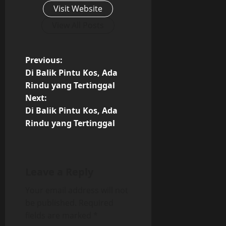
Visit Website
View All Posts
P
Previous:
Di Balik Pintu Kos, Ada
o
Rindu yang Tertinggal
Next:
s
Di Balik Pintu Kos, Ada
t
Rindu yang Tertinggal
n
a
Leave a Reply
v
Your email address will not
be published.
Required
i
fields are marked
*