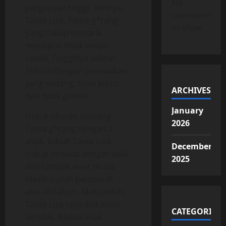
No
perguruan tinggi. Istrinya,
comments
Tante Lisa, Tante g*rang
to show.
yang cukup menarik
meskipun tidak terlalu
cantik. Tingginya sekitar
160 cm dengan perawakan
yang sedang, tidak kurus
ARCHIVES
dan tidak gemuk.
January
Untuk ukuran seorang
2026
Tante g*rang dengan 2
anak, tubuh Tante Lisa
December
cukup terawat dengan baik
2025
dan tampak awet muda
meski sudah berusia di
atas 40 tahun. Maklumlah,
Tante Lisa rajin ikut kelas
CATEGORIES
aerobik. Kedua anak