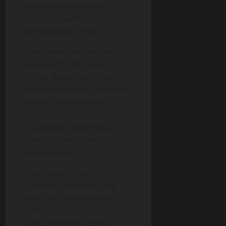
yang lembab karena
keringat membuatnya
tampak lebih s*ksi.
“Lex, waktu latihan tadi tadi
punggung tante agak
terkilir kamu bisa tolong
pijitin tante khan?” katanya
sambil menutup pintu
mobil.
“Iya sedikit-sedikit bisa
tante”, kataku sambil
mengangguk.
Aku mulai merasa Tante
Lisa menginginkan yang
lebih jauh dari sekadar
teman ngobrol dan curhat.
Terus terang ini suatu