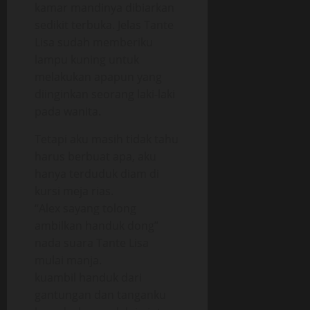
kamar mandinya dibiarkan
sedikit terbuka. Jelas Tante
Lisa sudah memberiku
lampu kuning untuk
melakukan apapun yang
diinginkan seorang laki-laki
pada wanita.
Tetapi aku masih tidak tahu
harus berbuat apa, aku
hanya terduduk diam di
kursi meja rias.
“Alex sayang tolong
ambilkan handuk dong”
nada suara Tante Lisa
mulai manja.
kuambil handuk dari
gantungan dan tanganku