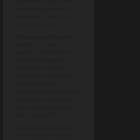
kusodorkan melalui pintu
sambil berusaha untuk
tidak melihat Tante Lisa
secara langsung.
Sebenarnya ini tindakan
bodoh, toh Tante Lisa
sendiri sudah memberi
tanda lalu kenapa aku
masih malu-malu? Aku
betul-betul salah tingkah.
Tidak berapa lama
kemudian Tante Lisa keluar
dari kamar mandi dengan
tubuh dililit handuk dari
d*d* sampai p*ha.
Baru kali ini aku melihat
Tante Lisa dalam keadaan