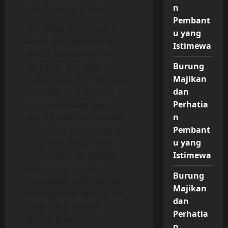
n
mereka yang terlibat.
Pembant
Menginjak tahun kedua
u yang
kuliah, Aku bermaksud
Istimewa
pindah tempat kos yang
Burung
lebih baik. Ini biasa,
Majikan
mahasiswa tahun pertama
dan
pasti dapat tempat kos
Perhatia
yang asal-asalan. Baru
n
tahun berikutnya mereka
Pembant
bisa mendapat tempat kos
u yang
yang lebih sesuai selera
Istimewa
dan kebutuhan. Setelah
berburu yang cukup
Burung
melelahkan akhirnya Aku
Majikan
mendapatkan tempat kos
dan
yang cukup nyaman di
Perhatia
daerah Dago Utara.
n