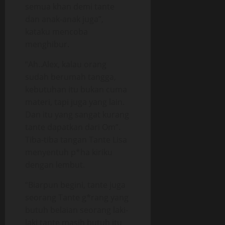
semua khan demi tante
dan anak-anak juga”,
kataku mencoba
menghibur.
“Ah..Alex, kalau orang
sudah berumah tangga,
kebutuhan itu bukan cuma
materi, tapi juga yang lain.
Dan itu yang sangat kurang
tante dapatkan dari Om”.
Tiba-tiba tangan Tante Lisa
menyentuh p*ha kiriku
dengan lembut.
“Biarpun begini, tante juga
seorang Tante g*rang yang
butuh belaian seorang laki-
laki tante masih butuh itu