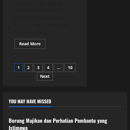
Namaku Indra, dan ini
ceritaku saat masih 18
tahun. Saat berangkat
keyogya untuk kuliah aku
bertemu dengan...
Read
Read More
more
about
Jejak
Masa
Lalu
Posts
1
2
3
4
…
10
di
Rumah
Guruku
Next
pagination
YOU MAY HAVE MISSED
Uncategorized
Burung Majikan dan Perhatian Pembantu yang
Istimewa