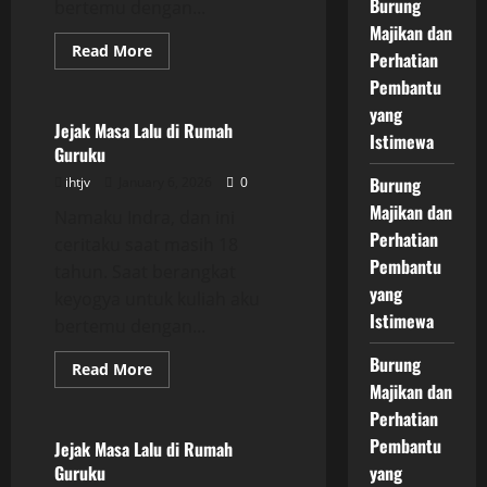
Burung
bertemu dengan...
Majikan dan
Read
Read More
Perhatian
more
Uncategorized
about
Pembantu
Jejak
Masa
yang
Lalu
Jejak Masa Lalu di Rumah
Istimewa
di
Guruku
Rumah
Guruku
Burung
ihtjv
January 6, 2026
0
Majikan dan
Namaku Indra, dan ini
Perhatian
ceritaku saat masih 18
Pembantu
tahun. Saat berangkat
yang
keyogya untuk kuliah aku
Istimewa
bertemu dengan...
Burung
Read
Read More
more
Majikan dan
Uncategorized
about
Jejak
Perhatian
Masa
Pembantu
Lalu
Jejak Masa Lalu di Rumah
di
Guruku
yang
Rumah