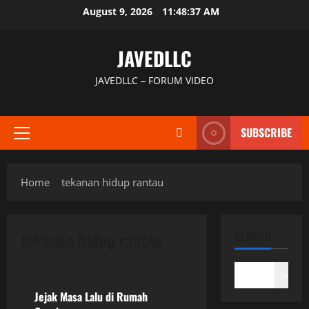
Skip
August 9, 2026
11:48:37 AM
to
content
JAVEDLLC
JAVEDLLC – FORUM VIDEO
SUBSCRIBE
Primary
Menu
Home
tekanan hidup rantau
tekanan hidup rantau
SEARCH
Uncategorized
Search
Jejak Masa Lalu di Rumah