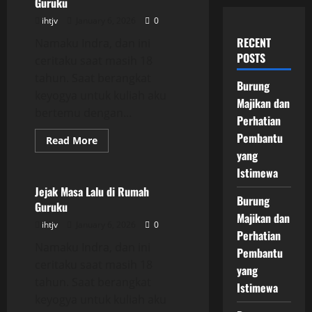
Guruku
ihtjv
January 6, 2026
0
RECENT
Namaku Indra, dan ini
POSTS
ceritaku saat masih 18
tahun. Saat berangkat
Burung
keyogya untuk kuliah aku
Majikan dan
bertemu dengan...
Perhatian
Pembantu
Read
Read More
more
yang
Uncategorized
about
Jejak
Istimewa
Masa
Lalu
Jejak Masa Lalu di Rumah
di
Burung
Guruku
Rumah
Majikan dan
Guruku
ihtjv
January 6, 2026
0
Perhatian
Namaku Indra, dan ini
Pembantu
ceritaku saat masih 18
yang
tahun. Saat berangkat
Istimewa
keyogya untuk kuliah aku