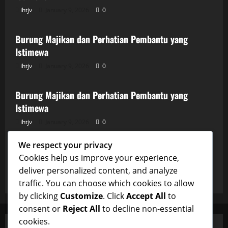
ihtjv
January 9, 2026
0
Uncategorized
Burung Majikan dan Perhatian Pembantu yang
Istimewa
ihtjv
January 9, 2026
0
Uncategorized
Burung Majikan dan Perhatian Pembantu yang
Istimewa
ihtjv
January 9, 2026
0
Uncategorized
We respect your privacy
Burung Majikan dan Perhatian Pembantu yang
Cookies help us improve your experience,
Istimewa
deliver personalized content, and analyze
ihtjv
January 9, 2026
0
traffic. You can choose which cookies to allow
by clicking
Customize
. Click
Accept All
to
consent or
Reject All
to decline non-essential
cookies.