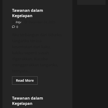
Tawanan
dalam
Kegelapan
Tawanan dalam
Kegelapan
ihtjv
December 24, 2025
0
Aku terbangun dari tidurku,
tanganku terasa
kesemutan dan kaku,
kakiku seperti susah
digerakkan. Kucoba
menggerakkan tanganku,
ternyata...
Read
Read More
more
Uncategorized
about
Tawanan
dalam
Kegelapan
Tawanan dalam
Kegelapan