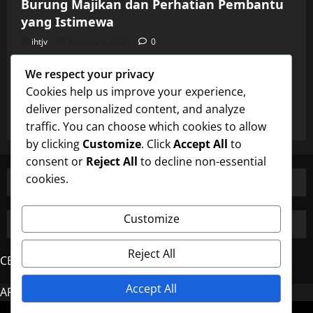
Burung Majikan dan Perhatian Pembantu
yang Istimewa
ihtjv
January 9, 2026
0
Uncategorized
We respect your privacy
Burung Majikan dan Perhatian Pembantu
Cookies help us improve your experience,
yang Istimewa
deliver personalized content, and analyze
ihtjv
January 9, 2026
0
traffic. You can choose which cookies to allow
by clicking
Customize
. Click
Accept All
to
consent or
Reject All
to decline non-essential
cookies.
Customize
Reject All
CERDAS4D
Accept All
AROMA4D
MAHJONG