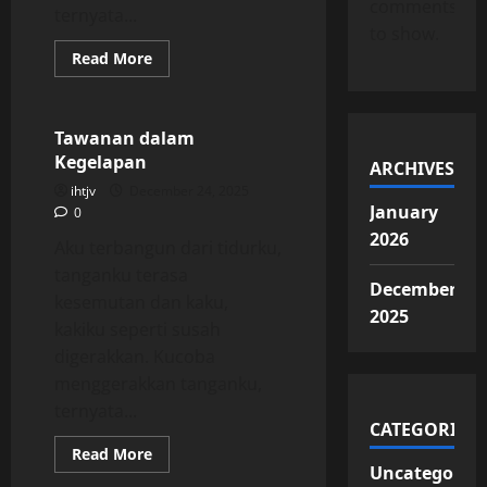
comments
ternyata...
to show.
Read
Read More
more
Uncategorized
about
Tawanan
dalam
Kegelapan
Tawanan dalam
Kegelapan
ARCHIVES
ihtjv
December 24, 2025
January
0
2026
Aku terbangun dari tidurku,
tanganku terasa
December
kesemutan dan kaku,
2025
kakiku seperti susah
digerakkan. Kucoba
menggerakkan tanganku,
ternyata...
CATEGORIES
Read
Read More
more
Uncategorize
Uncategorized
about