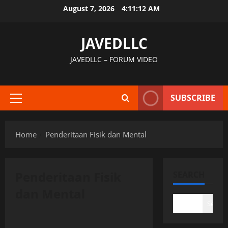
Skip
August 7, 2026
4:11:12 AM
to
content
JAVEDLLC
JAVEDLLC – FORUM VIDEO
SUBSCRIBE
Primary
Menu
Home
Penderitaan Fisik dan Mental
Penderitaan Fisik
SEARCH
dan Mental
Search
Uncategorized