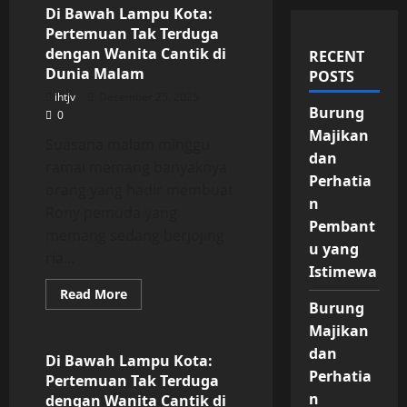
Di Bawah Lampu Kota:
Pertemuan Tak Terduga
dengan Wanita Cantik di
RECENT
Dunia Malam
POSTS
ihtjv
December 25, 2025
Burung
0
Majikan
Suasana malam minggu
dan
ramai memang banyaknya
Perhatia
orang yang hadir membuat
n
Rony pemuda yang
Pembant
memang sedang berjojing
u yang
ria...
Istimewa
Read
Read More
more
Burung
Uncategorized
about
Majikan
Di
Bawah
dan
Lampu
Di Bawah Lampu Kota:
Kota:
Perhatia
Pertemuan Tak Terduga
Pertemuan
Tak
n
dengan Wanita Cantik di