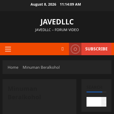
Skip
August 8, 2026
11:14:09 AM
to
content
JAVEDLLC
JAVEDLLC – FORUM VIDEO
SUBSCRIBE
Primary
Menu
Home
Minuman Beralkohol
Minuman
SEARCH
Beralkohol
Search
Uncategorized