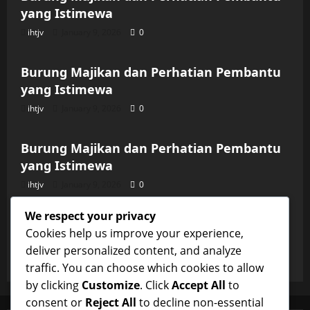
yang Istimewa
ihtjv
January 9, 2026
0
Uncategorized
Burung Majikan dan Perhatian Pembantu
yang Istimewa
ihtjv
January 9, 2026
0
Uncategorized
Burung Majikan dan Perhatian Pembantu
yang Istimewa
ihtjv
January 9, 2026
0
Uncategorized
We respect your privacy
Burung Majikan dan Perhatian Pembantu
Cookies help us improve your experience,
yang Istimewa
deliver personalized content, and analyze
ihtjv
January 9, 2026
0
traffic. You can choose which cookies to allow
by clicking
Customize
. Click
Accept All
to
consent or
Reject All
to decline non-essential