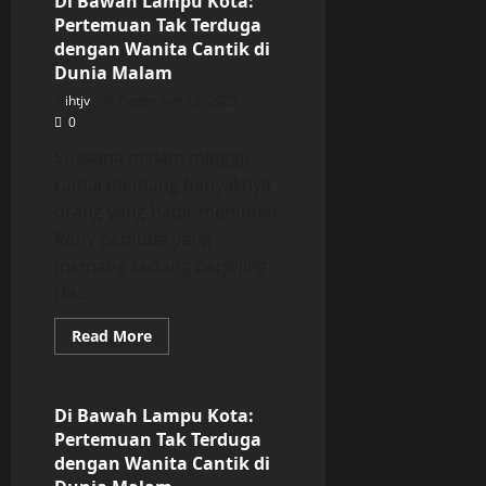
Di Bawah Lampu Kota:
Kota:
Pertemuan Tak Terduga
Pertemuan
Tak
dengan Wanita Cantik di
Terduga
Dunia Malam
dengan
Wanita
ihtjv
December 25, 2025
Cantik
di
0
Dunia
Malam
Suasana malam minggu
ramai memang banyaknya
orang yang hadir membuat
Rony pemuda yang
memang sedang berjojing
ria...
Read
Read More
more
Uncategorized
about
Di
Bawah
Lampu
Di Bawah Lampu Kota:
Kota:
Pertemuan Tak Terduga
Pertemuan
Tak
dengan Wanita Cantik di
Terduga