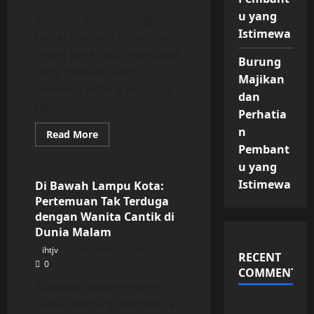
Dunia
Malam
u yang
Suasana malam minggu
Istimewa
ramai memang banyaknya
orang yang hadir membuat
Burung
Rony pemuda yang
Majikan
memang sedang berjojing
dan
ria...
Perhatia
n
Read
Read More
more
Pembant
Uncategorized
about
Di
u yang
Bawah
Lampu
Istimewa
Di Bawah Lampu Kota:
Kota:
Pertemuan Tak Terduga
Pertemuan
Tak
dengan Wanita Cantik di
Terduga
Dunia Malam
dengan
Wanita
ihtjv
December 25, 2025
Cantik
RECENT
di
0
Dunia
COMMENTS
Malam
Suasana malam minggu
No
ramai memang banyaknya