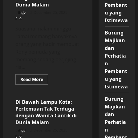
Terduga
Dunia Malam
dengan
Pembant
Wanita
u yang
ihtjv
December 25, 2025
Cantik
di
0
Istimewa
Dunia
Malam
Suasana malam minggu
Burung
ramai memang banyaknya
Majikan
orang yang hadir membuat
dan
Rony pemuda yang
Perhatia
memang sedang berjojing
n
ria...
Pembant
u yang
Read
Read More
more
Istimewa
Uncategorized
about
Di
Bawah
Burung
Lampu
Di Bawah Lampu Kota:
Kota:
Majikan
Pertemuan Tak Terduga
Pertemuan
Tak
dan
dengan Wanita Cantik di
Terduga
Perhatia
Dunia Malam
dengan
Wanita
n
ihtjv
December 25, 2025
Cantik
di
0
Pembant