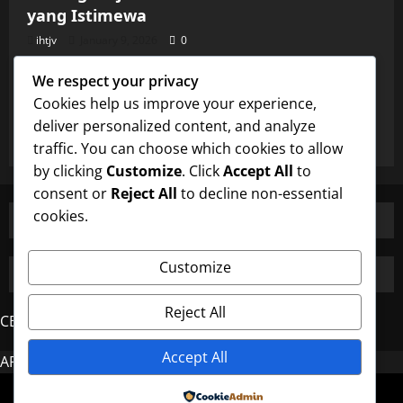
yang Istimewa
ihtjv
January 9, 2026
0
Uncategorized
We respect your privacy
Burung Majikan dan Perhatian Pembantu
Cookies help us improve your experience,
yang Istimewa
deliver personalized content, and analyze
ihtjv
January 9, 2026
0
traffic. You can choose which cookies to allow
by clicking
Customize
. Click
Accept All
to
consent or
Reject All
to decline non-essential
cookies.
Customize
Reject All
CERDAS4D
Accept All
AROMA4D
MAHJONG
Copyright © All rights reserved.
|
MoreNews
by AF
Powered by