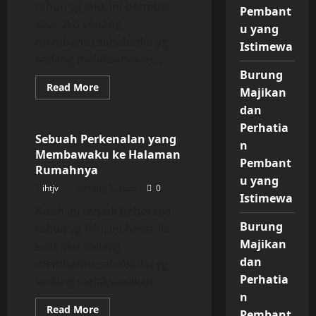
tahun yg lalu, ini bermula
Pembant
saat aku sedang
u yang
membantu sahabatku yg
Istimewa
sedang melaksanakan...
Burung
Read
Read More
Majikan
more
Uncategorized
about
dan
Sebuah
Perkenalan
Perhatia
yang
Sebuah Perkenalan yang
n
Membawaku
Membawaku ke Halaman
ke
Pembant
Halaman
Rumahnya
Rumahnya
u yang
ihtjv
January 5, 2026
0
Istimewa
Kisah ini terjadi beberapa
Burung
tahun yg lalu, ini bermula
Majikan
saat aku sedang
dan
membantu sahabatku yg
Perhatia
sedang melaksanakan...
n
Read
Read More
Pembant