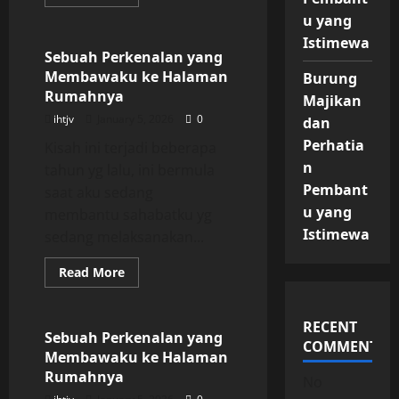
more
Uncategorized
about
u yang
Sebuah
Perkenalan
Istimewa
yang
Sebuah Perkenalan yang
Membawaku
Membawaku ke Halaman
Burung
ke
Halaman
Rumahnya
Majikan
Rumahnya
ihtjv
January 5, 2026
0
dan
Perhatia
Kisah ini terjadi beberapa
n
tahun yg lalu, ini bermula
Pembant
saat aku sedang
u yang
membantu sahabatku yg
Istimewa
sedang melaksanakan...
Read
Read More
more
Uncategorized
about
Sebuah
Perkenalan
RECENT
yang
Sebuah Perkenalan yang
COMMENTS
Membawaku
Membawaku ke Halaman
ke
Halaman
Rumahnya
No
Rumahnya