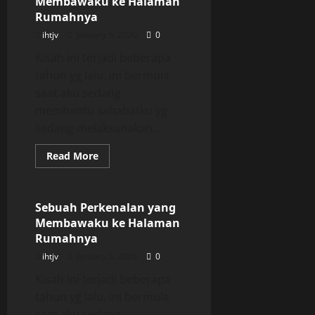
Membawaku ke Halaman
ke
Halaman
Rumahnya
Rumahnya
ihtjv
January 5, 2026
0
Kisah ini terjadi beberapa
tahun yg lalu, ini bermula
saat aku sedang
membantu sahabatku yg
sedang melaksanakan...
Read
Read More
more
Uncategorized
about
Sebuah
Perkenalan
yang
Sebuah Perkenalan yang
Membawaku
Membawaku ke Halaman
ke
Halaman
Rumahnya
Rumahnya
ihtjv
January 5, 2026
0
Kisah ini terjadi beberapa
tahun yg lalu, ini bermula
saat aku sedang