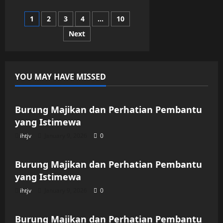
Perkenalan
yang
Posts
1
2
3
4
…
10
Membawaku
ke
Halaman
Next
pagination
Rumahnya
YOU MAY HAVE MISSED
Uncategorized
Burung Majikan dan Perhatian Pembantu
yang Istimewa
ihtjv
January 9, 2026
0
Uncategorized
Burung Majikan dan Perhatian Pembantu
yang Istimewa
ihtjv
January 9, 2026
0
Uncategorized
Burung Majikan dan Perhatian Pembantu