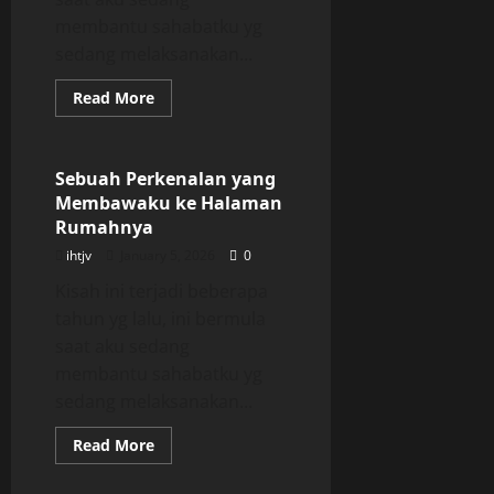
membantu sahabatku yg
sedang melaksanakan...
Read
Read More
more
Uncategorized
about
Sebuah
Perkenalan
yang
Sebuah Perkenalan yang
Membawaku
Membawaku ke Halaman
ke
Halaman
Rumahnya
Rumahnya
ihtjv
January 5, 2026
0
Kisah ini terjadi beberapa
tahun yg lalu, ini bermula
saat aku sedang
membantu sahabatku yg
sedang melaksanakan...
Read
Read More
more
about
Sebuah