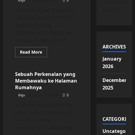
ihtjv
January 5, 2026
0
comments
to show.
Kisah ini terjadi beberapa
tahun yg lalu, ini bermula
saat aku sedang
membantu sahabatku yg
sedang melaksanakan...
ARCHIVES
Read
Read More
more
January
Uncategorized
about
Sebuah
2026
Perkenalan
yang
Sebuah Perkenalan yang
Membawaku
December
Membawaku ke Halaman
ke
Halaman
Rumahnya
2025
Rumahnya
ihtjv
January 5, 2026
0
Kisah ini terjadi beberapa
tahun yg lalu, ini bermula
CATEGORIES
saat aku sedang
membantu sahabatku yg
Uncategorize