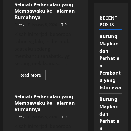
Sebuah Perkenalan yang
Membawaku ke Halaman
Rumahnya
RECENT
POSTS
ihtjv
January 5, 2026
0
Kisah ini terjadi beberapa
Burung
tahun yg lalu, ini bermula
Majikan
saat aku sedang
dan
membantu sahabatku yg
Perhatia
sedang melaksanakan...
n
Pembant
Read
Read More
more
u yang
Uncategorized
about
Sebuah
Istimewa
Perkenalan
yang
Sebuah Perkenalan yang
Burung
Membawaku
Membawaku ke Halaman
ke
Majikan
Halaman
Rumahnya
Rumahnya
dan
ihtjv
January 5, 2026
0
Perhatia
Kisah ini terjadi beberapa
n