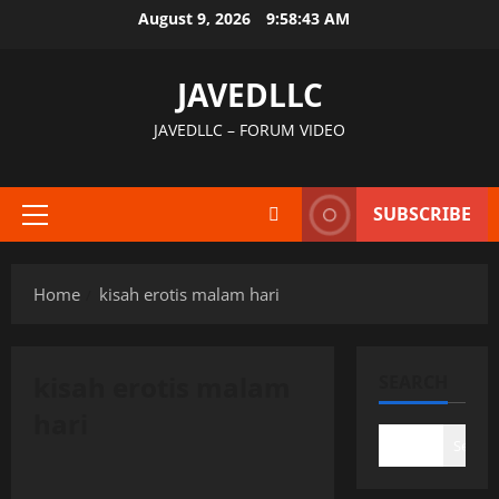
Skip
August 9, 2026
9:58:44 AM
to
content
JAVEDLLC
JAVEDLLC – FORUM VIDEO
SUBSCRIBE
Primary
Menu
Home
kisah erotis malam hari
kisah erotis malam
SEARCH
hari
Search
Uncategorized