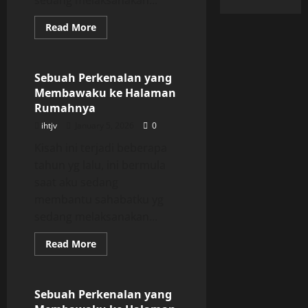
sedang melaksanakan...
Read
Read More
more
Uncategorized
about
Sebuah
Perkenalan
yang
Sebuah Perkenalan yang
Membawaku
Membawaku ke Halaman
ke
Halaman
Rumahnya
Rumahnya
ihtjv
January 5, 2026
0
Kisah ini terjadi beberapa
tahun yg lalu, ini bermula
saat aku sedang
membantu sahabatku yg
sedang melaksanakan...
Read
Read More
more
Uncategorized
about
Sebuah
Perkenalan
yang
Sebuah Perkenalan yang
Membawaku