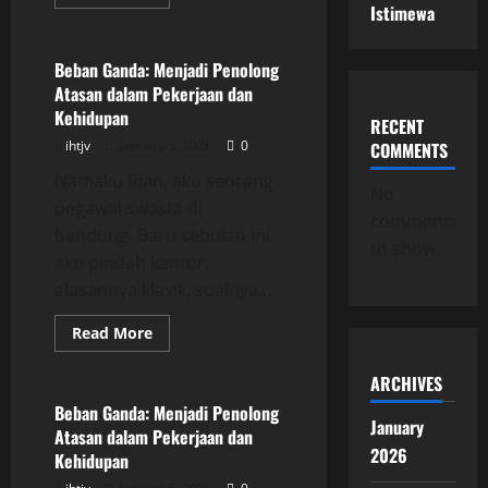
more
Istimewa
Uncategorized
about
Beban
Ganda:
Menjadi
Beban Ganda: Menjadi Penolong
Penolong
Atasan dalam Pekerjaan dan
Atasan
dalam
Kehidupan
RECENT
Pekerjaan
dan
ihtjv
January 5, 2026
0
COMMENTS
Kehidupan
Namaku Rian, aku seorang
No
pegawai swasta di
comments
bandung. Baru sebulan ini
to show.
aku pindah kantor,
alasannya klasik, soalnya...
Read
Read More
more
Uncategorized
about
Beban
ARCHIVES
Ganda:
Menjadi
Beban Ganda: Menjadi Penolong
Penolong
January
Atasan dalam Pekerjaan dan
Atasan
2026
dalam
Kehidupan
Pekerjaan
dan