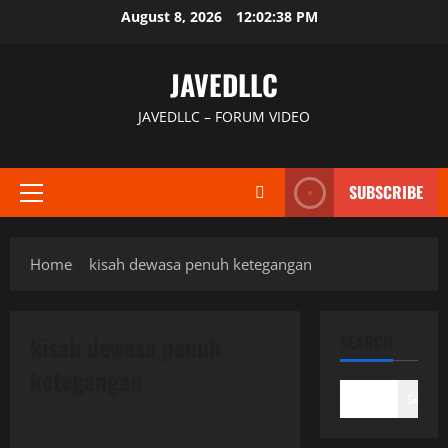
Skip
August 8, 2026
12:02:38 PM
to
content
JAVEDLLC
JAVEDLLC – FORUM VIDEO
SUBSCRIBE
Primary
Menu
Home
kisah dewasa penuh ketegangan
kisah dewasa penuh
SEARCH
ketegangan
Search
Uncategorized