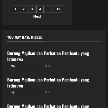
Ganda:
Menjadi
Posts
1
2
3
4
…
12
Penolong
Atasan
dalam
Next
pagination
Pekerjaan
dan
Kehidupan
YOU MAY HAVE MISSED
Uncategorized
Burung Majikan dan Perhatian Pembantu yang
Istimewa
ihtjv
January 9, 2026
0
Uncategorized
Burung Majikan dan Perhatian Pembantu yang
Istimewa
ihtjv
January 9, 2026
0
Uncategorized
Burung Majikan dan Perhatian Pembantu yang