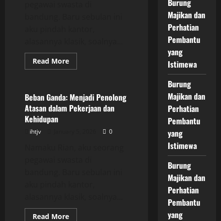
Burung
pegawai swasta di
Majikan dan
bandung. Baru sebulan ini
Perhatian
aku pindah kantor,
Pembantu
alasannya klasik, soalnya...
yang
Read
Read More
Istimewa
more
Uncategorized
about
Beban
Burung
Ganda:
Menjadi
Majikan dan
Beban Ganda: Menjadi Penolong
Penolong
Atasan dalam Pekerjaan dan
Perhatian
Atasan
dalam
Kehidupan
Pembantu
Pekerjaan
dan
ihtjv
January 5, 2026
0
yang
Kehidupan
Istimewa
Namaku Rian, aku seorang
pegawai swasta di
Burung
bandung. Baru sebulan ini
Majikan dan
aku pindah kantor,
Perhatian
alasannya klasik, soalnya...
Pembantu
yang
Read
Read More