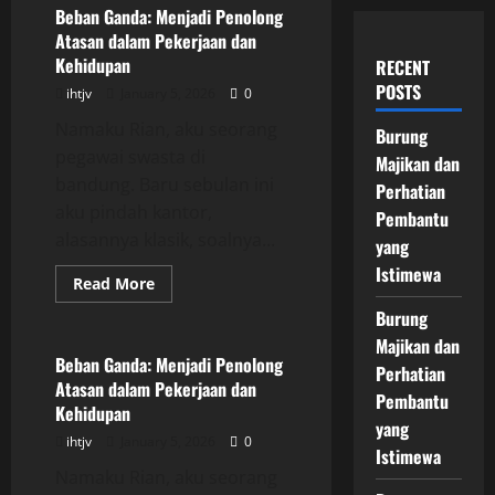
Beban Ganda: Menjadi Penolong
Atasan dalam Pekerjaan dan
Kehidupan
RECENT
POSTS
ihtjv
January 5, 2026
0
Namaku Rian, aku seorang
Burung
pegawai swasta di
Majikan dan
bandung. Baru sebulan ini
Perhatian
aku pindah kantor,
Pembantu
alasannya klasik, soalnya...
yang
Istimewa
Read
Read More
more
Uncategorized
about
Burung
Beban
Majikan dan
Ganda:
Menjadi
Beban Ganda: Menjadi Penolong
Perhatian
Penolong
Atasan dalam Pekerjaan dan
Atasan
Pembantu
dalam
Kehidupan
Pekerjaan
yang
dan
ihtjv
January 5, 2026
0
Kehidupan
Istimewa
Namaku Rian, aku seorang