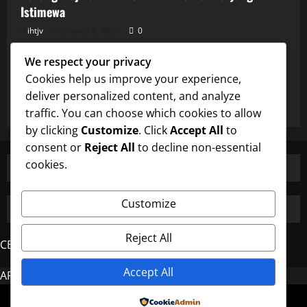
Istimewa
ihtjv
January 9, 2026
0
Uncategorized
We respect your privacy
Burung Majikan dan Perhatian Pembantu yang
Cookies help us improve your experience,
Istimewa
deliver personalized content, and analyze
ihtjv
January 9, 2026
0
traffic. You can choose which cookies to allow
by clicking
Customize
. Click
Accept All
to
consent or
Reject All
to decline non-essential
cookies.
Customize
Reject All
CERDAS4D
Accept All
AROMA4D
MAHJONG
Copyright © All rights reserved.
|
MoreNews
by AF
Powered by