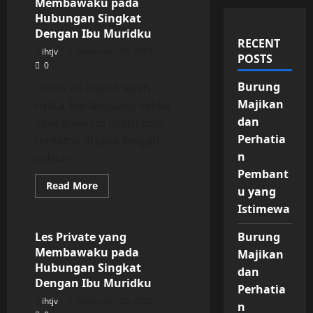
Membawaku pada
Hubungan Singkat
Dengan Ibu Muridku
RECENT
ihtjv
December 25, 2025
POSTS
0
Burung
Cerita ini adalah kisah
Majikan
nyata, berlangsung ketika
dan
saya kuliah di suatu kota
Perhatia
ternama di Jawa tengah
n
sekitar...
Pembant
Read
Read More
u yang
more
Uncategorized
about
Istimewa
Les
Private
yang
Les Private yang
Burung
Membawaku
Membawaku pada
pada
Majikan
Hubungan
Hubungan Singkat
dan
Singkat
Dengan Ibu Muridku
Dengan
Perhatia
Ibu
ihtjv
December 25, 2025
Muridku
n