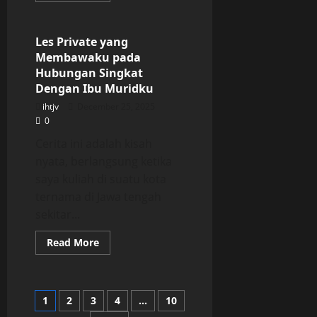
Uncategorized
about
Les
Private
yang
Les Private yang
Membawaku
Membawaku pada
pada
Hubungan
Hubungan Singkat
Singkat
Dengan Ibu Muridku
Dengan
Ibu
ihtjv
December 25, 2025
Muridku
0
Cerita ini adalah kisah
nyata, berlangsung ketika
saya kuliah di suatu kota
ternama di Jawa tengah
sekitar...
Read
Read More
more
about
Les
Private
yang
Posts
1
2
3
4
…
10
Membawaku
pada