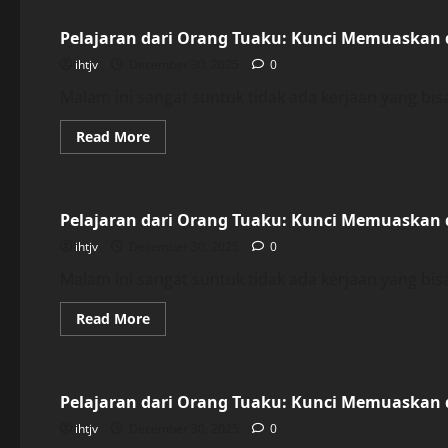
dari
Orang
Pelajaran dari Orang Tuaku: Kunci Memuaska
Tuaku:
Kunci
ihtjv
December 30, 2025
Memuaskan
0
dalam
Hubungan
Malam ini sangat suntuk tidak ada kerjaan yang bis
Read
Read More
more
about
Uncategorized
Pelajaran
dari
Orang
Pelajaran dari Orang Tuaku: Kunci Memuaska
Tuaku:
Kunci
ihtjv
December 30, 2025
Memuaskan
0
dalam
Hubungan
Malam ini sangat suntuk tidak ada kerjaan yang bis
Read
Read More
more
about
Uncategorized
Pelajaran
dari
Orang
Pelajaran dari Orang Tuaku: Kunci Memuaska
Tuaku:
Kunci
ihtjv
December 30, 2025
Memuaskan
0
dalam