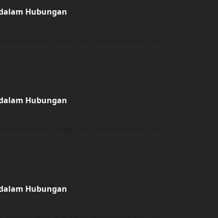
n dalam Hubungan
a aku kerjakan. Papa dan Mama dari dari jam...
n dalam Hubungan
a aku kerjakan. Papa dan Mama dari dari jam...
n dalam Hubungan
a aku kerjakan. Papa dan Mama dari dari jam...