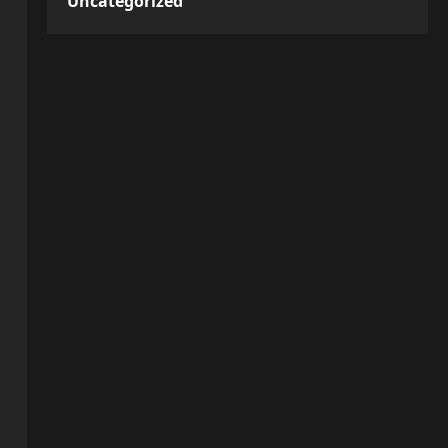
Uncategorized