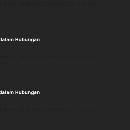
a aku kerjakan. Papa dan Mama dari dari jam...
n dalam Hubungan
a aku kerjakan. Papa dan Mama dari dari jam...
n dalam Hubungan
a aku kerjakan. Papa dan Mama dari dari jam...