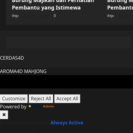
Burung Majikan dan Perhatian
Burung M
Pembantu yang Istimewa
Pembantu
ihtjv
January 9, 2026
0
ihtjv
January 
CERDAS4D
AROMA4D
MAHJONG
Customize
Reject All
Accept All
Powered by
✖
►
Necessary Cookies
Always Active
Necessary cookies enable essential site features like secur