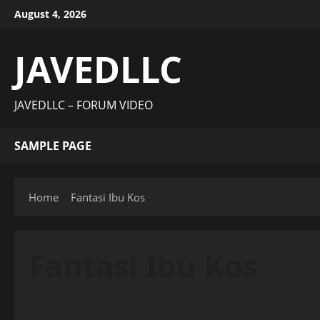
Skip
August 4, 2026
to
content
JAVEDLLC
JAVEDLLC – FORUM VIDEO
SAMPLE PAGE
Home
Fantasi Ibu Kos
Fantasi Ibu Kos
Uncategorized