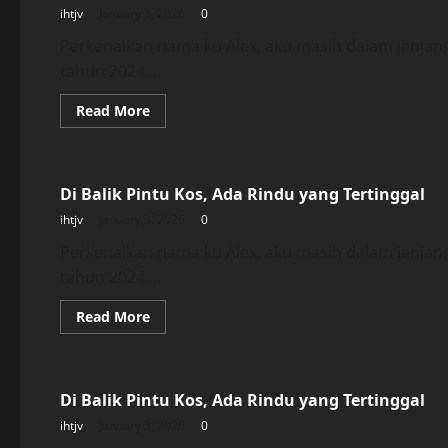
Ada
ihtjv
January 3, 2026
0
Rindu
yang
Tertinggal
Perkenalkan nama ku Alex, aku masih dalam jenjan
tahun 2024....
Read
Read More
more
about
Uncategorized
Di
Balik
Pintu
Di Balik Pintu Kos, Ada Rindu yang Tertinggal
Kos,
Ada
ihtjv
January 3, 2026
0
Rindu
yang
Tertinggal
Perkenalkan nama ku Alex, aku masih dalam jenjan
tahun 2024....
Read
Read More
more
about
Uncategorized
Di
Balik
Pintu
Di Balik Pintu Kos, Ada Rindu yang Tertinggal
Kos,
Ada
ihtjv
January 3, 2026
0
Rindu
yang