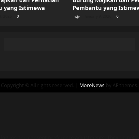
ajikan dan Perhatian
Burung Majikan dan Pe
 yang Istimewa
Pembantu yang Istime
9, 2026
0
ihtjv
January 9, 2026
0
Copyright © All rights reserved.
|
MoreNews
by AF themes.
e log-ins and consent preference adjustments. They do not s