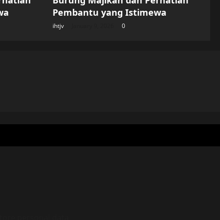
rhatian
Burung Majikan dan Perhatian
wa
Pembantu yang Istimewa
ihtjv
January 9, 2026
0
tore personal data.