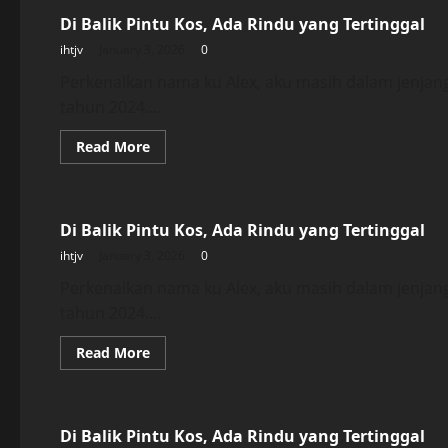
Di Balik Pintu Kos, Ada Rindu yang Tertinggal
ihtjv
January 3, 2026
0
Perkenalkan nama ku Alex, aku masih dalam jenjan
tahun 2024....
Read
Read More
more
about
Uncategorized
Di
Balik
Pintu
Di Balik Pintu Kos, Ada Rindu yang Tertinggal
Kos,
Ada
ihtjv
January 3, 2026
0
Rindu
yang
Tertinggal
Perkenalkan nama ku Alex, aku masih dalam jenjan
tahun 2024....
Read
Read More
more
about
Uncategorized
Di
Balik
Pintu
Di Balik Pintu Kos, Ada Rindu yang Tertinggal
Kos,