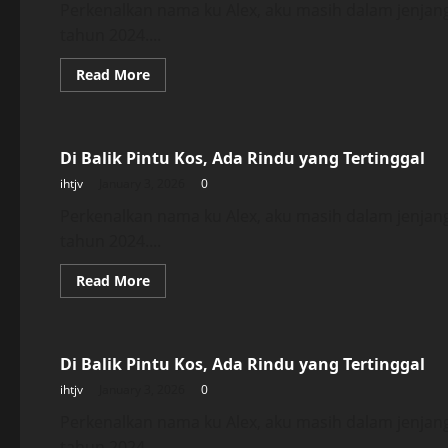
Tertinggal
Perkenalkan nama ku Alex, aku masih dalam jenjan
tahun 2024....
Read
Read More
more
about
Uncategorized
Di
Balik
Pintu
Di Balik Pintu Kos, Ada Rindu yang Tertinggal
Kos,
Ada
ihtjv
January 3, 2026
0
Rindu
yang
Tertinggal
Perkenalkan nama ku Alex, aku masih dalam jenjan
tahun 2024....
Read
Read More
more
about
Uncategorized
Di
Balik
Pintu
Di Balik Pintu Kos, Ada Rindu yang Tertinggal
Kos,
Ada
ihtjv
January 3, 2026
0
Rindu
yang
Tertinggal
Perkenalkan nama ku Alex, aku masih dalam jenjan
tahun 2024....