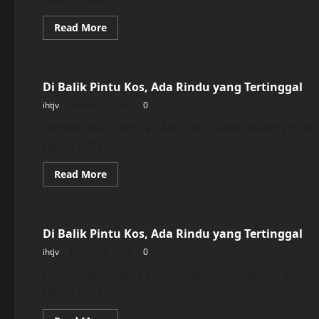
Read
Read More
more
about
Uncategorized
Di
Balik
Pintu
Di Balik Pintu Kos, Ada Rindu yang Tertinggal
Kos,
Ada
ihtjv
January 3, 2026
0
Rindu
yang
Tertinggal
Perkenalkan nama ku Alex, aku masih dalam jenjan
tahun 2024....
Read
Read More
more
about
Uncategorized
Di
Balik
Pintu
Di Balik Pintu Kos, Ada Rindu yang Tertinggal
Kos,
Ada
ihtjv
January 3, 2026
0
Rindu
yang
Tertinggal
Perkenalkan nama ku Alex, aku masih dalam jenjan
tahun 2024....