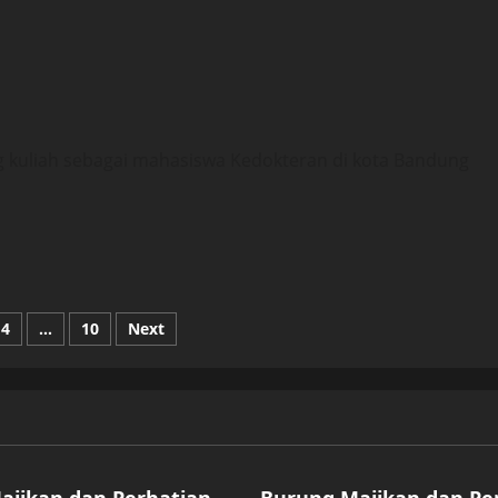
g kuliah sebagai mahasiswa Kedokteran di kota Bandung
4
…
10
Next
tion
ized
Uncategorized