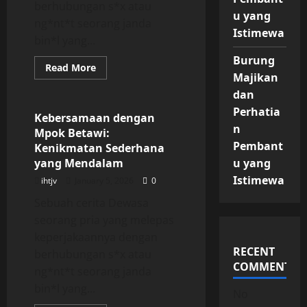
berhubungan s*x atau
u yang
ng*nt*t seorang janda
Istimewa
bin*l yang...
Burung
Read
Read More
more
Majikan
Uncategorized
about
dan
Kebersamaan
dengan
Perhatia
Mpok
Kebersamaan dengan
Betawi:
n
Mpok Betawi:
Kenikmatan
Sederhana
Pembant
Kenikmatan Sederhana
yang
yang Mendalam
u yang
Mendalam
Istimewa
ihtjv
January 5, 2026
0
Sebuah cerita Dewasa
seorang pria yang melepas
keperjakaannya dengan
RECENT
berhubungan s*x atau
COMMENTS
ng*nt*t seorang janda
bin*l yang...
No