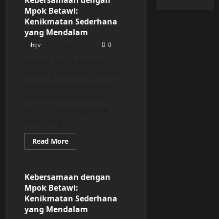
Kebersamaan dengan
Betawi:
Mpok Betawi:
Kenikmatan
Sederhana
Kenikmatan Sederhana
yang
yang Mendalam
Mendalam
ihtjv
January 5, 2026
0
Sebuah cerita Dewasa
seorang pria yang melepas
keperjakaannya dengan
berhubungan s*x atau
ng*nt*t seorang janda
bin*l yang...
Read
Read More
more
Uncategorized
about
Kebersamaan
dengan
Mpok
Kebersamaan dengan
Betawi:
Mpok Betawi:
Kenikmatan
Sederhana
Kenikmatan Sederhana
yang
yang Mendalam
Mendalam