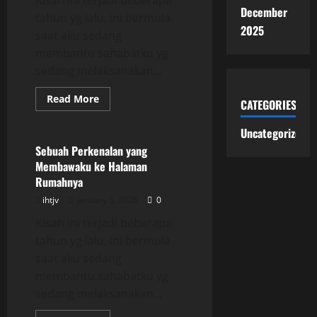
Kisah ini terjadi beberapa
December
tahun yg lalu, ini bermula
2025
saat aku sedang
membantu sahabatku yg
sedang melaksanakan...
Read
Read More
CATEGORIES
more
Uncategorized
about
Sebuah
Uncategorized
Perkenalan
yang
Sebuah Perkenalan yang
Membawaku
Membawaku ke Halaman
ke
Halaman
Rumahnya
Rumahnya
ihtjv
January 5, 2026
0
Kisah ini terjadi beberapa
tahun yg lalu, ini bermula
saat aku sedang
membantu sahabatku yg
sedang melaksanakan...