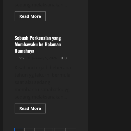
sedang melaksanakan...
Read
Read More
more
Uncategorized
about
Sebuah
Perkenalan
yang
Sebuah Perkenalan yang
Membawaku
Membawaku ke Halaman
ke
Halaman
Rumahnya
Rumahnya
ihtjv
January 5, 2026
0
Kisah ini terjadi beberapa
tahun yg lalu, ini bermula
saat aku sedang
membantu sahabatku yg
sedang melaksanakan...
Read
Read More
more
about
Sebuah
Perkenalan
yang