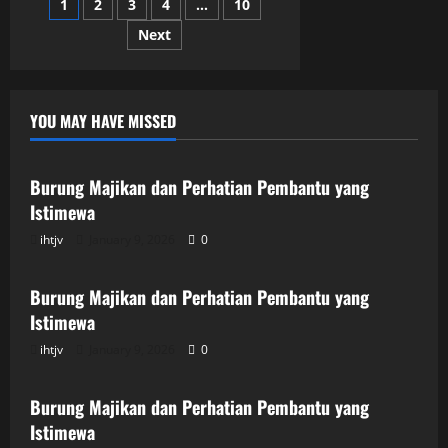
Posts
1
2
3
4
…
10
Membawaku
ke
Halaman
Next
pagination
Rumahnya
YOU MAY HAVE MISSED
Uncategorized
Burung Majikan dan Perhatian Pembantu yang
Istimewa
ihtjv
January 9, 2026
0
Uncategorized
Burung Majikan dan Perhatian Pembantu yang
Istimewa
ihtjv
January 9, 2026
0
Uncategorized
Burung Majikan dan Perhatian Pembantu yang
Istimewa