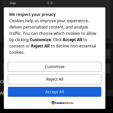
ihtjv
January 9, 2026
0
Uncategorized
We respect your privacy
Burung Majikan dan Perhatian Pembantu yang
Cookies help us improve your experience,
Istimewa
deliver personalized content, and analyze
ihtjv
January 9, 2026
0
traffic. You can choose which cookies to allow
by clicking
Customize
. Click
Accept All
to
consent or
Reject All
to decline non-essential
cookies.
Customize
Reject All
CERDAS4D
Accept All
AROMA4D
MAHJONG
Copyright © All rights reserved.
|
MoreNews
by AF
Powered by
themes.