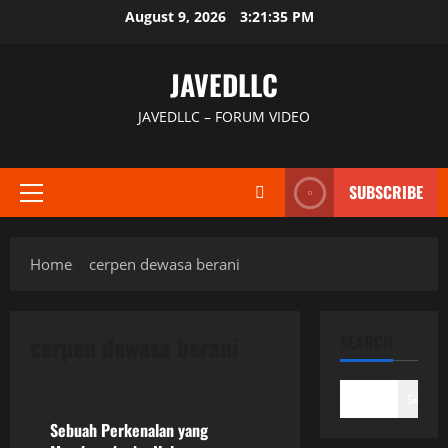
Skip
August 9, 2026
3:21:35 PM
to
content
JAVEDLLC
JAVEDLLC – FORUM VIDEO
SUBSCRIBE
Primary
Menu
Home
cerpen dewasa berani
cerpen dewasa berani
SEARCH
Uncategorized
Search
Sebuah Perkenalan yang