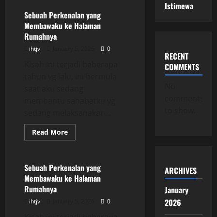
Istimewa
Perkenalan
yang
Sebuah Perkenalan yang
Membawaku
Membawaku ke Halaman
ke
Halaman
Rumahnya
Rumahnya
ihtjv
January 5, 2026
0
RECENT
Kisah ini terjadi beberapa
COMMENTS
tahun yg lalu, ini bermula
No
saat aku sedang
comments
membantu sahabatku yg
to show.
sedang melaksanakan...
Read
Read More
more
Uncategorized
about
Sebuah
Perkenalan
yang
Sebuah Perkenalan yang
ARCHIVES
Membawaku
Membawaku ke Halaman
ke
Halaman
Rumahnya
January
Rumahnya
2026
ihtjv
January 5, 2026
0