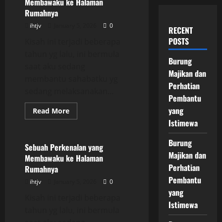
Membawaku ke Halaman
Rumahnya
ihtjv
January 5, 2026
0
RECENT
POSTS
Kisah ini terjadi beberapa
tahun yg lalu, ini bermula
Burung
saat aku sedang
Majikan dan
membantu sahabatku yg
Perhatian
sedang melaksanakan...
Pembantu
yang
Read
Read More
more
Istimewa
Uncategorized
about
Sebuah
Perkenalan
Burung
yang
Sebuah Perkenalan yang
Membawaku
Majikan dan
Membawaku ke Halaman
ke
Halaman
Perhatian
Rumahnya
Rumahnya
Pembantu
ihtjv
January 5, 2026
0
yang
Kisah ini terjadi beberapa
Istimewa
tahun yg lalu, ini bermula