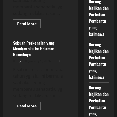
saat aku sedang
Burung
membantu sahabatku yg
Majikan dan
sedang melaksanakan...
Perhatian
Pembantu
Read
Read More
yang
more
Uncategorized
about
Istimewa
Sebuah
Perkenalan
yang
Sebuah Perkenalan yang
Burung
Membawaku
Membawaku ke Halaman
ke
Majikan dan
Halaman
Rumahnya
Rumahnya
Perhatian
ihtjv
January 5, 2026
0
Pembantu
Kisah ini terjadi beberapa
yang
tahun yg lalu, ini bermula
Istimewa
saat aku sedang
Burung
membantu sahabatku yg
Majikan dan
sedang melaksanakan...
Perhatian
Read
Read More
Pembantu
more
Uncategorized
about
yang
Sebuah