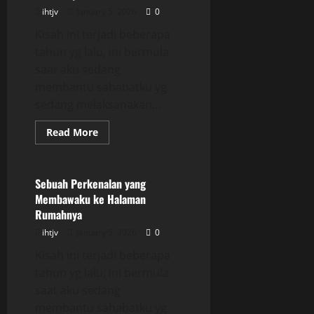
ihtjv
January 5, 2026
0
Kisah ini terjadi beberapa
tahun yg lalu, ini bermula
saat aku sedang
membantu sahabatku yg
sedang melaksanakan...
Read
Read More
more
Uncategorized
about
Sebuah
Perkenalan
yang
Sebuah Perkenalan yang
Membawaku
Membawaku ke Halaman
ke
Halaman
Rumahnya
Rumahnya
ihtjv
January 5, 2026
0
Kisah ini terjadi beberapa
tahun yg lalu, ini bermula
saat aku sedang
membantu sahabatku yg