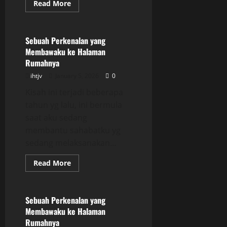
Read
Read More
more
Uncategorized
about
Sebuah
Perkenalan
yang
Sebuah Perkenalan yang
Membawaku
Membawaku ke Halaman
ke
Halaman
Rumahnya
Rumahnya
ihtjv
January 5, 2026
0
Kisah ini terjadi beberapa
tahun yg lalu, ini bermula
saat aku sedang
membantu sahabatku yg
sedang melaksanakan...
Read
Read More
more
Uncategorized
about
Sebuah
Perkenalan
yang
Sebuah Perkenalan yang
Membawaku
Membawaku ke Halaman
ke
Halaman
Rumahnya
Rumahnya