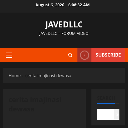
Skip
August 6, 2026
6:08:32 AM
to
content
JAVEDLLC
JAVEDLLC – FORUM VIDEO
SUBSCRIBE
Primary
Menu
Home
cerita imajinasi dewasa
cerita imajinasi
SEARCH
dewasa
Search
Uncategorized