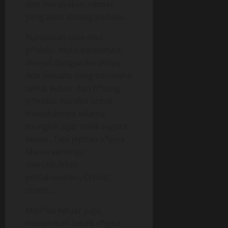
dan merasakan nikmat
yang akan datang padaku.
Kurasakan otot-otot
p*nisku mulai berdenyut-
denyut dengan kerasnya.
Ada sesuatu yang berusaha
untuk keluar dari b*tang
p*nisku. Kucoba untuk
menahannya selama
mungkin agar tidak segera
keluar. Tapi jepitan v*gina
Mama akhirnya
meruntuhkan
pertahananku, Croott..
croott..
Man*ku keluar juga,
menambah becek v*gina