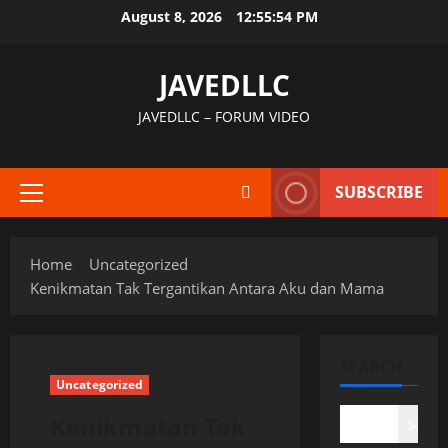
Skip
August 8, 2026
12:55:55 PM
to
content
JAVEDLLC
JAVEDLLC – FORUM VIDEO
SUBSCRIBE
Primary
Menu
Home
Uncategorized
Kenikmatan Tak Tergantikan Antara Aku dan Mama
SEARCH
Uncategorized
Kenikmatan Tak
Search