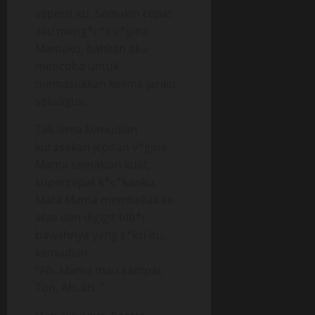
seperti itu. Semakin cepat
aku meng*c*k v*gina
Mamaku, bahkan aku
mencoba untuk
memasukkan kelima jariku
sekaligus.
Tak lama kemudian
kurasakan jepitan v*gina
Mama semakian kuat,
kupercepat k*c*kanku.
Mata Mama membeliak ke
atas dan digigit bib*r
bawahnya yang s*ksi itu,
kemudian.
“Ah..Mama mau sampai,
Ton. Ah..ah..”