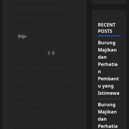
Tergantikan
Antara Aku dan
Mama
RECENT
POSTS
ihtjv
Burung
January 3, 2026
Majikan
8 minutes read
0
dan
Hari ini entah mengapa aku
Perhatia
merasa suntuk banget. Di
n
rumah sendirian, ga ada
Pembant
yang menemani. Mama lagi
u yang
pergi arisan, Mbak Ani
Istimewa
kuliah, Bik Suti lagi pergi ke
Burung
pasar. Bener-bener deh
Majikan
aku kesepian di rumah.
dan
“Daripada BT sendiri,
Perhatia
mending nonton B* aja di