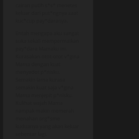
cairan putih s*s* menetes
keluar dari put*ngnya saat
kuc*cup pay*daranya.
Entah mengapa aku sangat
suka sekali mempermaikan
pay*dara Mamaku ini.
Kurasakan otot-otot v*gina
Mama dengan kuat
menyedot p*nisku.
Semakin lama kurasa
semakin kuat saja v*gina
Mama menjepit p*nisku.
Kulihat wajah Mama
nampak makin memerah
menahan org*sme
kuduanya yang akan keluar
sebentar lagi.