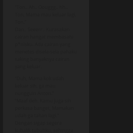
“Ton.. Ah.. Oouggg.. hh..
Ton, Mama mau keluar lagi,
Ton.”
Dan.. Seeerr.. Kurasakan
cairan hangat membasahi
p*nisku. Ada cairan yang
menetes disela-sela pahaku
saking banyaknya cairan
yang keluar.
“Duh, Mama kok udah
keluar sih, ga mau
nungguin Anton.”
“Maaf deh. Kamu juga sih
perkasa banget, Mamakan
udah ga tahan lagi.”
Dengan sigap segera
kubalik tubuhku, sehingga