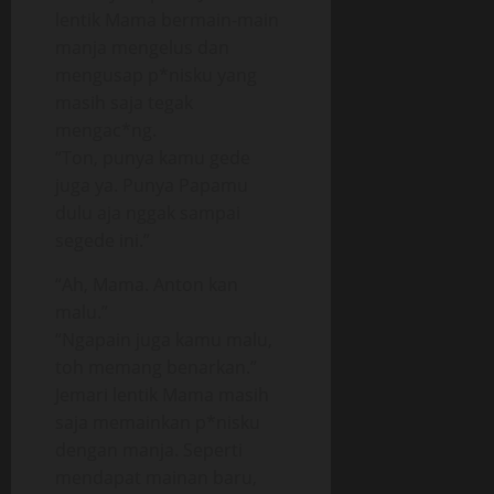
lentik Mama bermain-main
manja mengelus dan
mengusap p*nisku yang
masih saja tegak
mengac*ng.
“Ton, punya kamu gede
juga ya. Punya Papamu
dulu aja nggak sampai
segede ini.”
“Ah, Mama. Anton kan
malu.”
“Ngapain juga kamu malu,
toh memang benarkan.”
Jemari lentik Mama masih
saja memainkan p*nisku
dengan manja. Seperti
mendapat mainan baru,