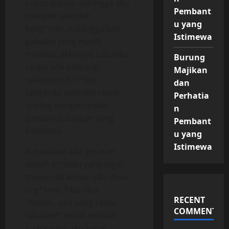
cukup panas, sehingga aku
Pembant
menjadi semakin
u yang
berg*irah. Kutanggalkan
Istimewa
pakaian yang masih
melekat, akhirnya tubuhku
Burung
tanpa ada penutup
Majikan
sekalipun. K*c*kan
dan
tanganku semakin cepat
Perhatia
seiring dengan makin
n
panasnya adegan yang
Pembant
kutonton.
u yang
Istimewa
Kurasakan ada getaran
dalam p*nisku yang ingin
meyeruak keluar. Aku mau
org*sme. Tiba-tiba..
RECENT
“Anton.. apa yang kamu
COMMENTS
lakukan!!” teriak sebuah
suara yang aku kenal.