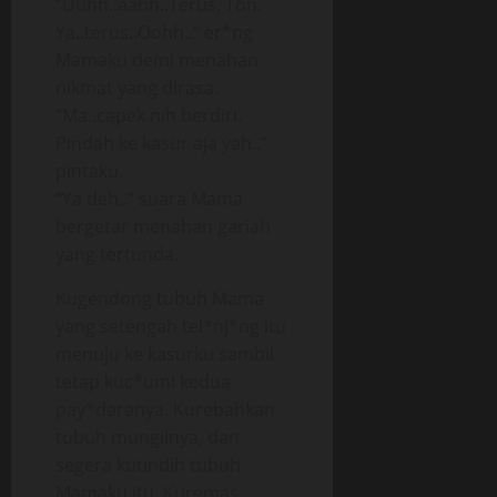
“Uuhh..aahh..Terus, Ton.
Ya..terus..Oohh..” er*ng
Mamaku demi menahan
nikmat yang dirasa.
“Ma..capek nih berdiri.
Pindah ke kasur aja yah..”
pintaku.
“Ya deh..” suara Mama
bergetar menahan gariah
yang tertunda.
Kugendong tubuh Mama
yang setengah tel*nj*ng itu
menuju ke kasurku sambil
tetap kuc*umi kedua
pay*daranya. Kurebahkan
tubuh mungilnya, dan
segera kutindih tubuh
Mamaku itu. Kuremas