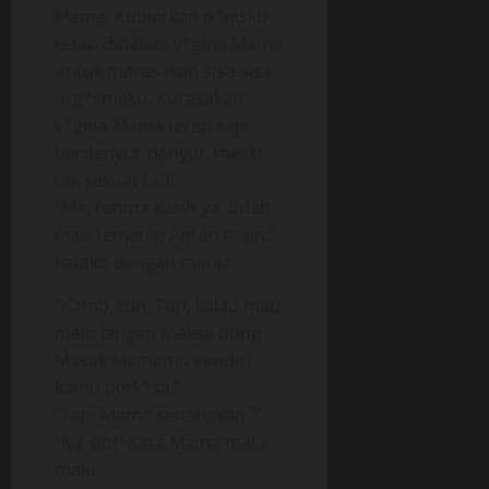
Mama. Kubiarkan p*nisku
tetap didalam v*gina Mama
untuk merasakan sisa-sisa
org*smeku. Kurasakan
v*gina Mama tetap saja
berdenyur-denyut, meski
tak sekuat tadi.
“Ma, terima kasih ya, udah
mau temenin Anton main.”
kataku dengan manja.
“Kamu, tuh, Ton, kalau mau
main jangan maksa dong.
Masak Mamamu sendiri
kamu perk*sa.”
“Tapi Mama senangkan ?”
“Iya sih!” Kata Mama malu-
malu.