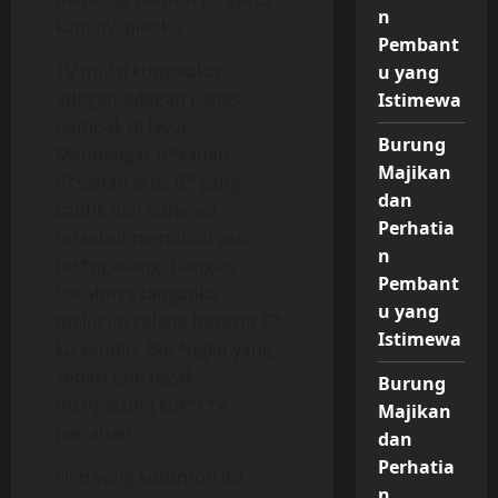
n
kamar,” pikirku.
Pembant
TV mulai kunyalakan,
u yang
adegan-adegan panas
Istimewa
nampak di layar.
Burung
Mendengar d*sahan-
Majikan
d*sahan artis B* yang
dan
cantik dan bahenol
Perhatia
tersebut membuat aku
n
ter*ngasang. Dengan
Pembant
lincahnya tanganku
u yang
melucuti celana beserta C*-
Istimewa
ku sendiri. Bur*ngku yang
sedari tadi tegak
Burung
mengacung kuk*c*k
Majikan
perlahan.
dan
Perhatia
Film yang kutonton itu
n