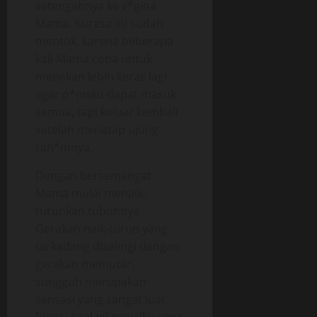
setengahnya ke v*gina
Mama. Kurasa ini sudah
mentok, karena beberapa
kali Mama coba untuk
menekan lebih keras lagi
agar p*nisku dapat masuk
semua, tapi keluar kembali
setelah menatap ujung
rah*mnya.
Dengan bersemangat
Mama mulai menaik-
turunkan tubuhnya.
Gerakan naik-turun yang
terkadang diselingi dengan
gerakan memutar,
sungguh merupakan
sensasi yang sangat luar