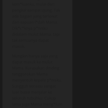
kem*luanku, mulai dari
pangkal sampai ujung. Tak
ada bagian yang terlewat
dari sapuan l*dah Mama.
Dik*c*knya p*nisku
didalam mulut Mama, tapi
tak semuanya dapat
masuk.
Mungkin hanya saja yang
dapat masuk ke mulut
Mama. Kurasakan dinding
tenggorokan Mama
menyentuh kepala p*nisku.
Sungguh sensasi sangat
luar biasa menjalar ke
seluruh tubuhku. Cukup
lama juga Mama meng*lum