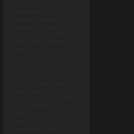
Dengan susah payah
akhirnya berhasil juga aku
membukanya dengan cara
tersebut. Terdiam ku
sejenak, demi melihat
keindahan v*gina Mama
yang terpampang jelas di
depanku.
“Ton, kok malah melamun
sih? Kenapa?”
“Ah..enggak, Ma. Anton
kagum aja ama v*gina
Mama. Indah, Ma.”
“Ah..kamu bisa aja. Jangan
cuma dipandangi aja
dong.”
Vagina Mama sangat indah
menurutku. Disana