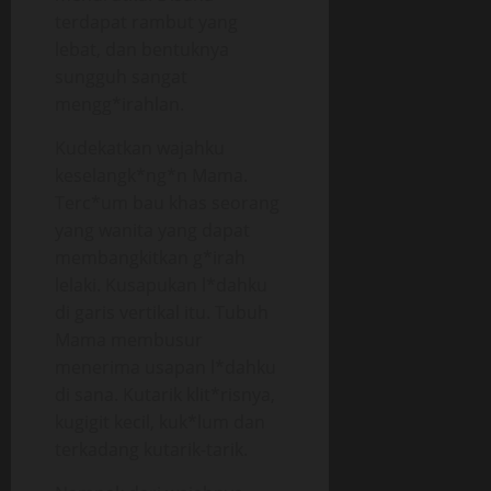
terdapat rambut yang
lebat, dan bentuknya
sungguh sangat
mengg*irahlan.
Kudekatkan wajahku
keselangk*ng*n Mama.
Terc*um bau khas seorang
yang wanita yang dapat
membangkitkan g*irah
lelaki. Kusapukan l*dahku
di garis vertikal itu. Tubuh
Mama membusur
menerima usapan l*dahku
di sana. Kutarik klit*risnya,
kugigit kecil, kuk*lum dan
terkadang kutarik-tarik.