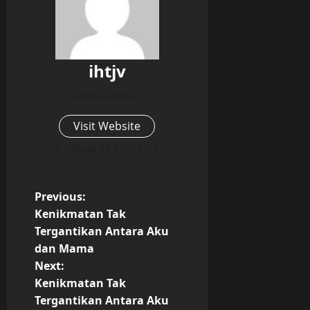
ihtjv
Administrator
Visit Website
View All Posts
P
Previous:
Kenikmatan Tak
o
Tergantikan Antara Aku
dan Mama
s
Next:
t
Kenikmatan Tak
Tergantikan Antara Aku