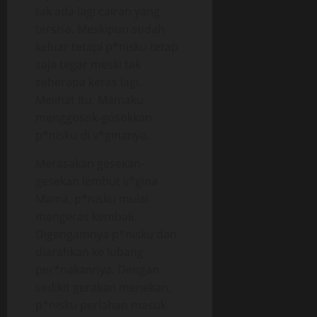
tak ada lagi cairan yang
tersisa. Meskipun sudah
keluar tetapi p*nisku tetap
saja tegar meski tak
seberapa keras lagi.
Melihat itu, Mamaku
menggosok-gosokkan
p*nisku di v*ginanya.
Merasakan gesekan-
gesekan lembut v*gina
Mama, p*nisku mulai
mengeras kembali.
Digengamnya p*nisku dan
diarahkan ke lubang
per*nakannya. Dengan
sedikit gerakan menekan,
p*nisku perlahan masuk