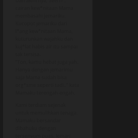
Dan akhirnya, Seerrr..
cairan kew*nitaan Mama
membasahi jemariku.
Kucopot jemariku dari
l*ang kew*nitaan Mama,
kuturunkan wajahku dan
kuj*lat habis air itu sampai
tak tersisa.
“Ton, kamu hebat juga yah.
Hanya dengan jemarimu
saja Mama sudah bisa
org*sme seperti tadi..” kata
Mamaku terengah-engah.
Kami terdiam sejenak
untuk memulihkan tenaga.
Mamaku bersandar
dibahuku dengan
tersenyum puas. Jemari