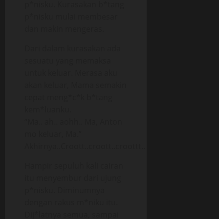
p*nisku. Kurasakan b*tang
p*nisku mulai membesar
dan makin mengeras.
Dari dalam kurasakan ada
sesuatu yang memaksa
untuk keluar. Merasa aku
akan keluar, Mama semakin
cepat meng*c*k b*tang
kem*luanku.
“Ma.. ah.. aohh.. Ma, Anton
mo keluar, Ma.”
Akhirnya..Croott..croott..croottt..
Hampir sepuluh kali cairan
itu menyembur dari ujung
p*nisku. Diminumnya
dengan rakus m*niku itu.
Dij*latnya semua, sampai