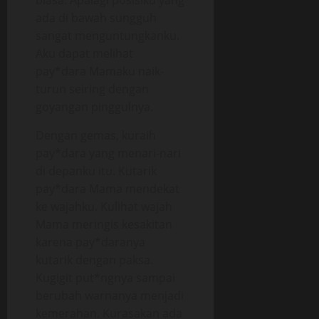
biasa. Apalagi posisiku yang
ada di bawah sungguh
sangat menguntungkanku.
Aku dapat melihat
pay*dara Mamaku naik-
turun seiring dengan
goyangan pinggulnya.
Dengan gemas, kuraih
pay*dara yang menari-nari
di depanku itu. Kutarik
pay*dara Mama mendekat
ke wajahku. Kulihat wajah
Mama meringis kesakitan
karena pay*daranya
kutarik dengan paksa.
Kugigit put*ngnya sampai
berubah warnanya menjadi
kemerahan. Kurasakan ada