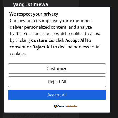
yang Istimewa
ihtjv
January 9, 2026
0
We respect your privacy
Cookies help us improve your experience,
deliver personalized content, and analyze
Uncategorized
traffic. You can choose which cookies to allow
Kenikmatan Tak
by clicking
Customize
. Click
Accept All
to
Tergantikan
consent or
Reject All
to decline non-essential
cookies.
Antara Aku dan
Mama
Customize
ihtjv
Reject All
January 3, 2026
8 minutes read
0
Accept All
Hari ini entah mengapa aku
Powered by
merasa suntuk banget. Di
rumah sendirian, ga ada