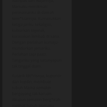
Nampak dari wajahnya,
Mamaku menikmati
permainanku di daerah
kem*luannya. Kumasukkan
ketiga jariku sekaligus,
kubiarkan sejenak,
kurasakan lembab di sana.
Dengan perlahan kumaju-
mundurkan jemariku.
Perlahan tapi pasti.
Tanganku yang satunyapun
tak tinggal diam.
Kutarik klit*risnya, kupuntir
dan kupilin, membuat
tubuh Mama semakin
bergoyang tak karuan.
Akupun semakin berg*irah
melihat tubuh Mamaku