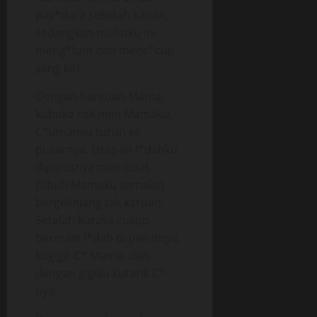
pay*dara sebelah kanan,
sedangkan mulutku ini
meng*lum dan menc*cup
yang kiri.
Dengan bantuan Mama,
kubuka rok mini Mamaku.
C*umanku turun ke
pusarnya. Usapan l*dahku
diperutnya membuat
tubuh Mamaku semakin
bergelinjang tak karuan.
Setelah kurasa cukup
bermain l*dah di perutnya,
kugigit C* Mama, dan
dengan gigiku kutarik C*-
nya.