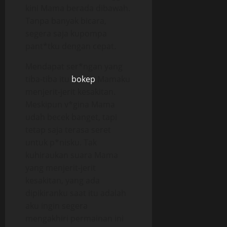
kini Mama berada dibawah.
Tanpa banyak bicara,
segera saja kupompa
pant*tku dengan cepat.
Mendapat ser*ngan yang
tiba-tiba itu
bokep
Mamaku
menjerit-jerit kesakitan.
Meskipun v*gina Mama
udah becek banget, tapi
tetap saja terasa seret
untuk p*nisku. Tak
kuhiraukan suara Mama
yang menjerit-jerit
kesakitan, yang ada
dipikiranku saat itu adalah
aku ingin segera
mengakhiri permainan ini