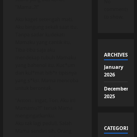
No
“Mama..?!”
comments
to show.
Aku kaget setengah mati.
Aku bingung sekali saat itu.
Tanpa sadar kudekati
Mamaku yang cantik itu.
Tiba-tiba saja aku
ARCHIVES
mendekap tubuh Mamaku
yang bahenol itu. Kuc*um
January
dan kul*mat bib*r tipisnya
2026
yang s*ksi. Mama mencoba
untuk berontak.
December
2025
“Anton.. ingat, Ton. Aku ini
Mamamu?!” teriak Mama
mengingatkanku.
Aku tak lagi peduli. Salah
CATEGORIES
Mama sendiri sih. Orang