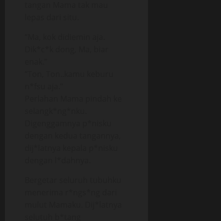
tangan Mama tak mau
lepas dari situ.
“Ma, kok didiemin aja.
Dik*c*k dong, Ma, biar
enak.”
“Ton, Ton..kamu keburu
n*fsu aja.”
Perlahan Mama pindah ke
selangk*ng*nku.
Digenggamnya p*nisku
dengan kedua tangannya,
dij*latnya kepala p*nisku
dengan l*dahnya.
Bergetar seluruh tubuhku
menerima r*ngs*ng dari
mulut Mamaku. Dij*latnya
selutuh b*tang