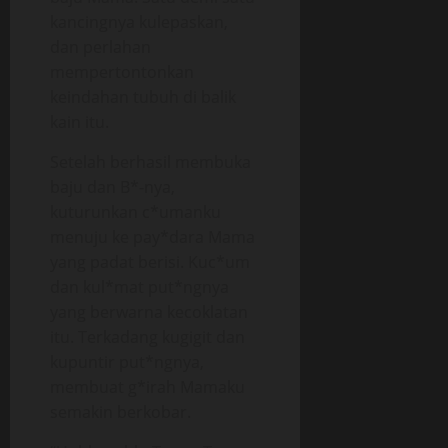
kancingnya kulepaskan,
dan perlahan
mempertontonkan
keindahan tubuh di balik
kain itu.
Setelah berhasil membuka
baju dan B*-nya,
kuturunkan c*umanku
menuju ke pay*dara Mama
yang padat berisi. Kuc*um
dan kul*mat put*ngnya
yang berwarna kecoklatan
itu. Terkadang kugigit dan
kupuntir put*ngnya,
membuat g*irah Mamaku
semakin berkobar.