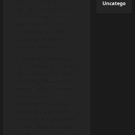
mau org*sme kok
Uncategorize
diganggu. Dengan buasnya
aku j*lat telinga dan
tengkuknya, kedua
pay*daranya kuremas-
remas sampai Mama
menjerit kesakitan.
10 menit aku melakukan
hal itu, kurasakan tidak ada
lagi perlawanan dari Mama.
Nampaknya Mama mulai
ter*ngs*ng juga. Diraihnya
p*nisku yang
menggelantung, tangan
mungilnya mulai meng*c*k
p*nisku yang kubanggakan.
Dengan perlahan kubuka
baju Mama. Satu demi satu