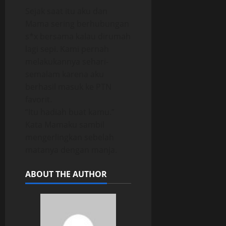
Sejak saat itu aku dan
Mama sering berhubungan
s*x bersama kalau dirumah
lagi sepi. Kami pernah
melakukannya sehari-
semalam karena aku
berhasil masuk ke PTN
favorit.
“Itu hadiah buat kamu.”
Kata Mamaku sambil
mengerlingkan sebelah
matanya dengan manja.
ABOUT THE AUTHOR