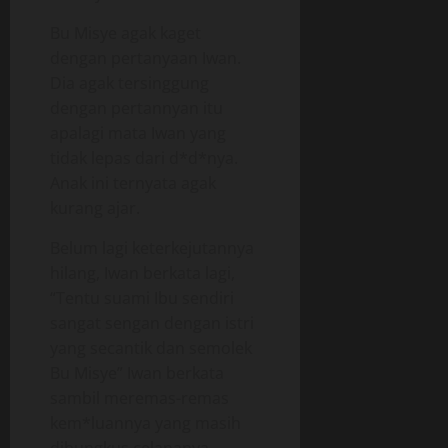
Bu Misye agak kaget
dengan pertanyaan Iwan.
Dia agak tersinggung
dengan pertannyan itu
apalagi mata Iwan yang
tidak lepas dari d*d*nya.
Anak ini ternyata agak
kurang ajar.
Belum lagi keterkejutannya
hilang, Iwan berkata lagi,
“Tentu suami Ibu sendiri
sangat sengan dengan istri
yang secantik dan semolek
Bu Misye” Iwan berkata
sambil meremas-remas
kem*luannya yang masih