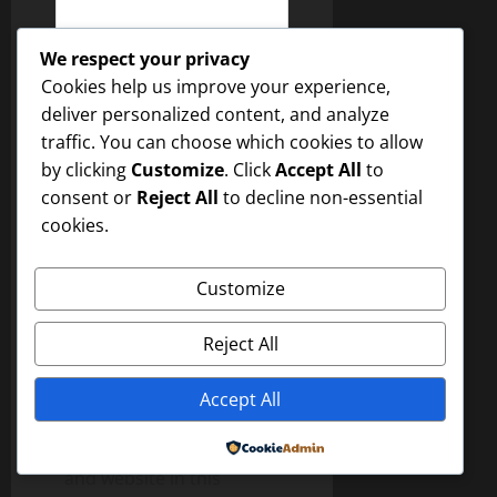
i
o
We respect your privacy
n
Cookies help us improve your experience,
deliver personalized content, and analyze
traffic. You can choose which cookies to allow
by clicking
Customize
. Click
Accept All
to
Name
*
consent or
Reject All
to decline non-essential
cookies.
Email
*
Customize
Website
Reject All
Accept All
Save my name, email,
Powered by
and website in this