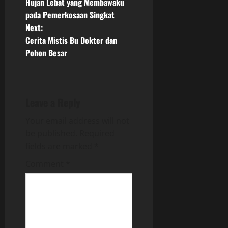
Hujan Lebat yang Membawaku
o
pada Pemerkosaan Singkat
Next:
s
Cerita Mistis Bu Dokter dan
t
Pohon Besar
n
a
Leave a Reply
v
Your email address will not
be published.
Required
i
fields are marked
*
g
Comment
*
a
t