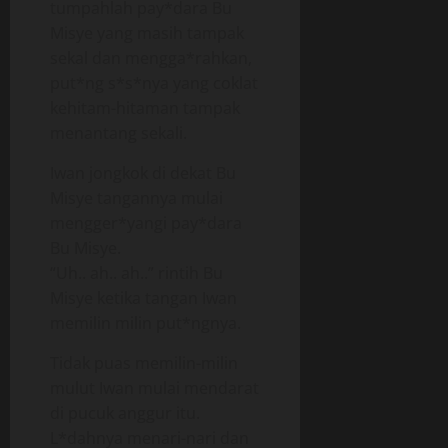
tumpahlah pay*dara Bu
Misye yang masih tampak
sekal dan mengga*rahkan,
put*ng s*s*nya yang coklat
kehitam-hitaman tampak
menantang sekali.
Iwan jongkok di dekat Bu
Misye tangannya mulai
mengger*yangi pay*dara
Bu Misye.
“Uh.. ah.. ah..” rintih Bu
Misye ketika tangan Iwan
memilin milin put*ngnya.
Tidak puas memilin-milin
mulut Iwan mulai mendarat
di pucuk anggur itu.
L*dahnya menari-nari dan