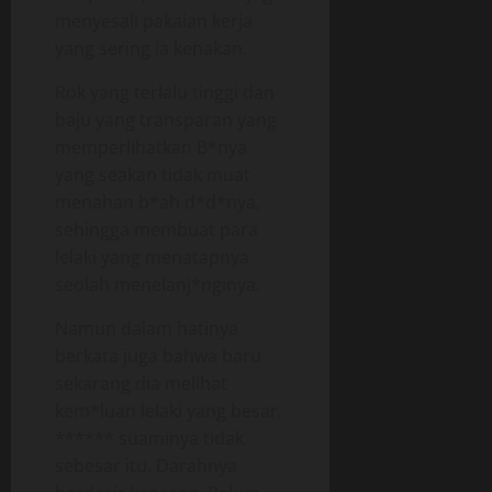
menyesali pakaian kerja
yang sering ia kenakan.
Rok yang terlalu tinggi dan
baju yang transparan yang
memperlihatkan B*nya
yang seakan tidak muat
menahan b*ah d*d*nya,
sehingga membuat para
lelaki yang menatapnya
seolah menelanj*nginya.
Namun dalam hatinya
berkata juga bahwa baru
sekarang dia melihat
kem*luan lelaki yang besar,
****** suaminya tidak
sebesar itu. Darahnya