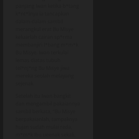
panjang Iwan ketika b*tang
k*nt*lnya ia tancapkan
dalam-dalam sambil
merangkul erat Bu Misye
keluarlah cairan sp*rma
membanjiri l*bang m*m*k
Bu Misye. Iwan terkulai
lemas diatas tubuh
tel*nj*ng Bu Misye jiwa
mereka seolah melayang
sejenak.
Setelah itu Iwan bangkit
dan mengambil pakaiannya
sambil berkata, “Bu Misye
berpakaianlah, tampaknya
hujan sudah mulai reda,
m*m*k Ibu ueenak sekali,