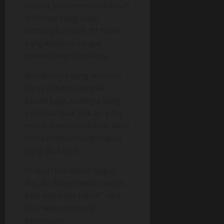
secara jelas mencetak buah
d*d*nya yang sekal
terbungkus oleh B* hitam
yang keliatan sangat
menantang di usianya.
Rambutnya yang teruarai
lurus sebahu tampak
basah juga. Kulitnya yang
putih tampak titik air yang
masih membasahinya. Iwan
terus memandangi tubuh
yang Bu Misye.
“Tubuh Ibu masih bagus
lho, Bu Misye tentu sangat
bisa merawat tubuh” tiba-
tiba Iwan memecah
kesunyian.