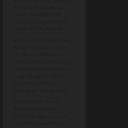
berdesir kencang. Belum
hilang keterpanaannya
sudah dikejutkan oleh
suara Iwan lagi, “Cepatt!
Sudah nggak tahan nih..”
Karena dilanda ketakutan,
dengan perlahan tangan
Bu Misye melepas satu
persatu kancing bajunya.
Tampaklah pay*daranya
yang dibungkus oleh B*
hitam. “Cepat lepas
k*tangmu!” bentak Iwan.
Dalam hati Bu Misye
berkata anak muda
memang nggak sabaran.
Setelah melepas B*nya,