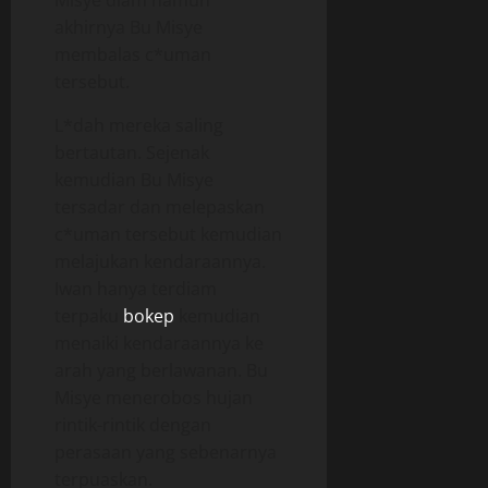
Misye diam namun
akhirnya Bu Misye
membalas c*uman
tersebut.
L*dah mereka saling
bertautan. Sejenak
kemudian Bu Misye
tersadar dan melepaskan
c*uman tersebut kemudian
melajukan kendaraannya.
Iwan hanya terdiam
terpaku
bokep
kemudian
menaiki kendaraannya ke
arah yang berlawanan. Bu
Misye menerobos hujan
rintik-rintik dengan
perasaan yang sebenarnya
terpuaskan.