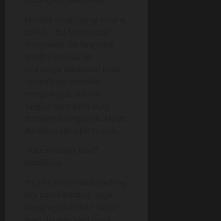
dibungkus celananya.
Melihat situasi yang kurang
baik itu, Bu Misye tidak
menjawab, dia langsung
berdiri menuju ke
motornya walaupun hujan
tampaknya semakin
menjadi-jadi. Namun
tangan Iwan lebih dulu
menyahut tangan Bu Misye.
Bu Misye semakin marah.
“Kau mau apa haa?”
hardiknya.
“Hujan masih lebat, sedang
kita cuma berdua.. saya
menginginkan Ibu” sahut
Iwan dengan santainya