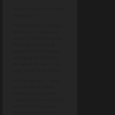
“Justru itu saya suka” Iwan
menyahut.
Tangan kirinya merangkul
Bu Misye dari belakang,
tangan kananya berusaha
menyingkap rok yang
dipakai Bu Misye setelah
tersingkap ke atas Iwan
mengeluarkan pen*snya
yang sudah keras berdiri.
Tak ketinggalan C* yang
dipakai oleh Bu Misye
dipelorotkan ke bawah.
Tangan Iwan mer*ba-r*ba
m*m*k Bu Misye yang
ditumbuhi oleh j*mb*t