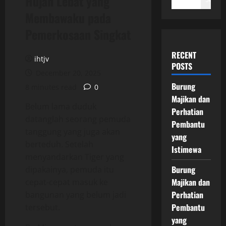
Hujan Lebat yang
Membawaku pada
Pemerkosaan Singkat
RECENT
ihtjv
POSTS
December 20, 2025
Burung
8 minutes read
0
Majikan dan
Belum lama duduk
Perhatian
datanglah seorang pemuda
Pembantu
tanggung yang juga akan
yang
berteduh. Setelah
Istimewa
menyandarkan Tiger yang
Burung
dipakainya, pemuda itu
Majikan dan
cepat-cepat masuk ke
Perhatian
bangunan yang belum jadi
Pembantu
tersebut.
yang