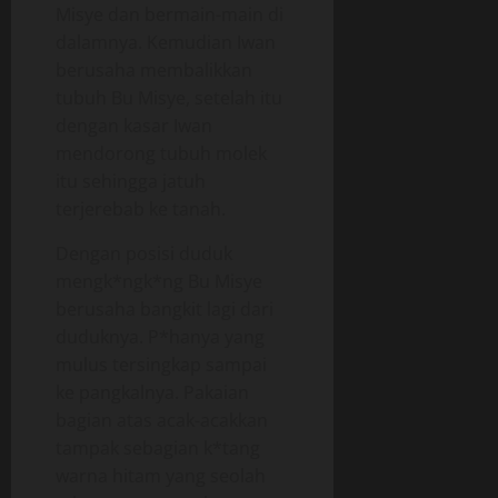
Misye dan bermain-main di
dalamnya. Kemudian Iwan
berusaha membalikkan
tubuh Bu Misye, setelah itu
dengan kasar Iwan
mendorong tubuh molek
itu sehingga jatuh
terjerebab ke tanah.
Dengan posisi duduk
mengk*ngk*ng Bu Misye
berusaha bangkit lagi dari
duduknya. P*hanya yang
mulus tersingkap sampai
ke pangkalnya. Pakaian
bagian atas acak-acakkan
tampak sebagian k*tang
warna hitam yang seolah