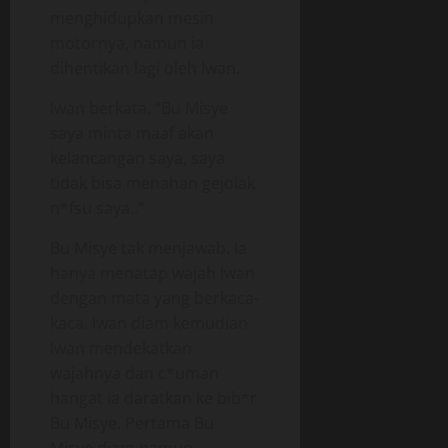
menghidupkan mesin
motornya, namun ia
dihentikan lagi oleh Iwan.
Iwan berkata, “Bu Misye
saya minta maaf akan
kelancangan saya, saya
tidak bisa menahan gejolak
n*fsu saya..”
Bu Misye tak menjawab. Ia
hanya menatap wajah Iwan
dengan mata yang berkaca-
kaca. Iwan diam kemudian
Iwan mendekatkan
wajahnya dan c*uman
hangat ia daratkan ke bib*r
Bu Misye. Pertama Bu