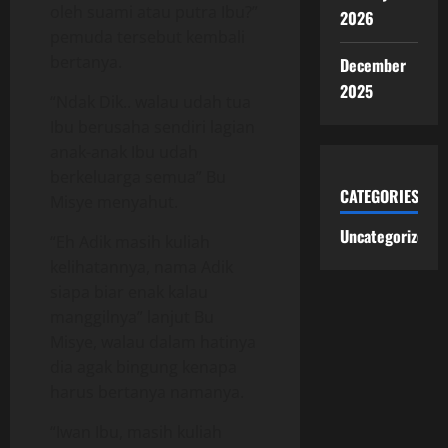
oleh suami atau putra Ibu?”
2026
pemuda tersebut kembali
bertanya.
December
2025
“Ndak Dik.. walau udah tua
Ibu berusaha sendiri lagian
anak-anak Ibu udah
berkeluarga semua” Bu
CATEGORIES
Misye menyahut.
Uncategorized
“Eh Adik masih kuliah
kelihatannya, nama Adik
siapa biar enak kalau
manggilnya” lanjut Bu
Misye, walau dalam hatinya
dia agak bingung kenapa
harus bertanya namanya.
“Iwan Ibu, masih kuliah