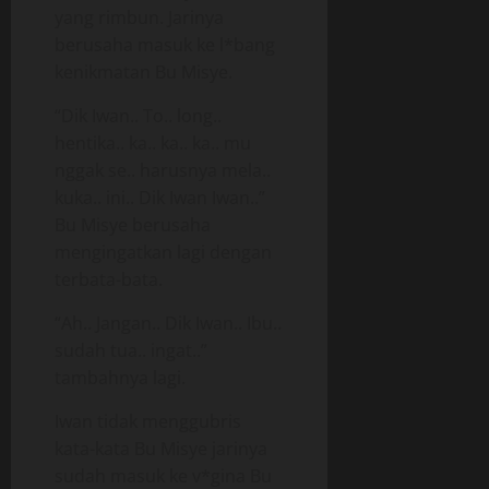
yang rimbun. Jarinya
berusaha masuk ke l*bang
kenikmatan Bu Misye.
“Dik Iwan.. To.. long..
hentika.. ka.. ka.. ka.. mu
nggak se.. harusnya mela..
kuka.. ini.. Dik Iwan Iwan..”
Bu Misye berusaha
mengingatkan lagi dengan
terbata-bata.
“Ah.. Jangan.. Dik Iwan.. Ibu..
sudah tua.. ingat..”
tambahnya lagi.
Iwan tidak menggubris
kata-kata Bu Misye jarinya
sudah masuk ke v*gina Bu