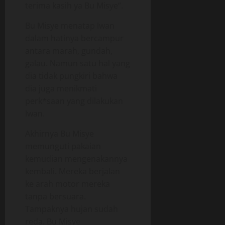
terima kasih ya Bu Misye”.
Bu Misye menatap Iwan
dalam hatinya bercampur
antara marah, gundah,
galau. Namun satu hal yang
dia tidak pungkiri bahwa
dia juga menikmati
perk*saan yang dilakukan
Iwan.
Akhirnya Bu Misye
memunguti pakaian
kemudian mengenakannya
kembali. Mereka berjalan
ke arah motor mereka
tanpa bersuara.
Tampaknya hujan sudah
reda. Bu Misye