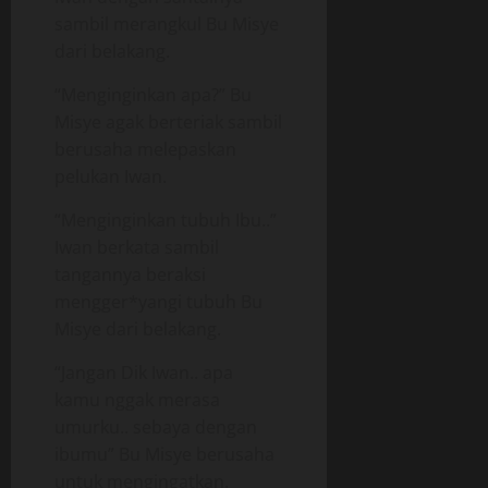
sambil merangkul Bu Misye
dari belakang.
“Menginginkan apa?” Bu
Misye agak berteriak sambil
berusaha melepaskan
pelukan Iwan.
“Menginginkan tubuh Ibu..”
Iwan berkata sambil
tangannya beraksi
mengger*yangi tubuh Bu
Misye dari belakang.
“Jangan Dik Iwan.. apa
kamu nggak merasa
umurku.. sebaya dengan
ibumu” Bu Misye berusaha
untuk mengingatkan.