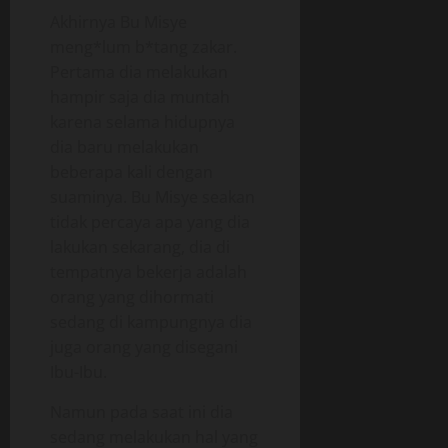
Akhirnya Bu Misye
meng*lum b*tang zakar.
Pertama dia melakukan
hampir saja dia muntah
karena selama hidupnya
dia baru melakukan
beberapa kali dengan
suaminya. Bu Misye seakan
tidak percaya apa yang dia
lakukan sekarang, dia di
tempatnya bekerja adalah
orang yang dihormati
sedang di kampungnya dia
juga orang yang disegani
Ibu-Ibu.
Namun pada saat ini dia
sedang melakukan hal yang