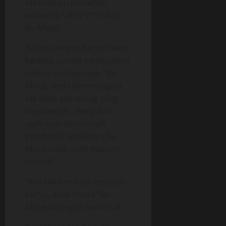
tak mampu menahan
volume b*ah d*d* indah
Bu Misye.
Belum sempat berdiri Iwan
berkata sambil melepaskan
celana dan bajunya, “Bu
Misye, anda berteriakpun
tak akan ada orang yang
mendengar.. tempat ini
agak jauh dari rumah
penduduk sebaiknya Bu
Misye tidak usah macam-
macam”
“Aku tak kan sudi melayani
kamu.. anak muda” Bu
Misye setengah berteriak.