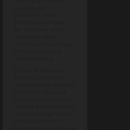
“Sudah jangan banyak
bicara lepaskan
pakaianmu.. cepat..
daripada aku menyakiti
Ibu” sahut Iwan sambil
melepaskan cel*na
d*lamnya, tampak b*tang
k*nt*lnya yang sudah
meng*cung keras.
Airmata Bu Misye mulai
berlinang. Dia merasa
sangat ketakutan dan galau
hatinya. Dia merasa tak
berharga dihadapan anak
muda yang pantas menjadi
anaknya. Dia juga merasa
menyesal berteduh di
tempat itu, dia merasa juga