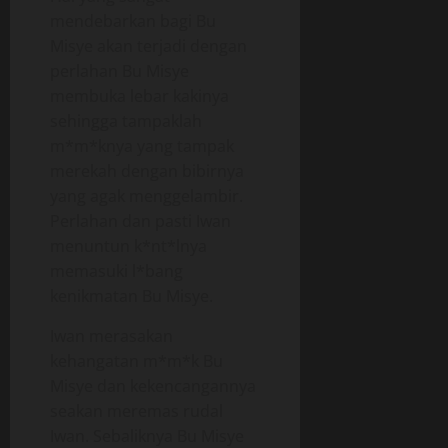
mendebarkan bagi Bu
Misye akan terjadi dengan
perlahan Bu Misye
membuka lebar kakinya
sehingga tampaklah
m*m*knya yang tampak
merekah dengan bibirnya
yang agak menggelambir.
Perlahan dan pasti Iwan
menuntun k*nt*lnya
memasuki l*bang
kenikmatan Bu Misye.
Iwan merasakan
kehangatan m*m*k Bu
Misye dan kekencangannya
seakan meremas rudal
Iwan. Sebaliknya Bu Misye