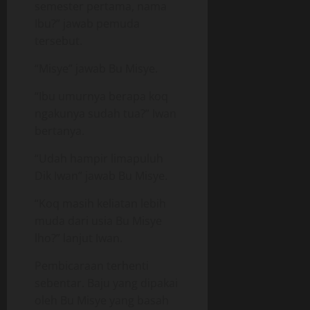
semester pertama, nama
Ibu?” jawab pemuda
tersebut.
“Misye” jawab Bu Misye.
“Ibu umurnya berapa koq
ngakunya sudah tua?” Iwan
bertanya.
“Udah hampir limapuluh
Dik Iwan” jawab Bu Misye.
“Koq masih keliatan lebih
muda dari usia Bu Misye
lho?” lanjut Iwan.
Pembicaraan terhenti
sebentar. Baju yang dipakai
oleh Bu Misye yang basah