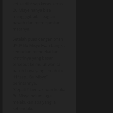
ketika dih*sap keras-keras
Bu Misye hanya bisa
menggigit bibir bagian
bawah dan memejamkan
matanya.
Setelah puas dengan b*ah
d*d* Bu Misye Iwan bangkit
kemudian mendekatkan
k*nt*lnya yang besar
tersebut ke mulut wanita
paruh baya yang lemah itu.
“H*sap.. Bu Misye”
perintahnya.
“Cepatt!” bentak Iwan ketika
Bu Misye belum juga
melakukan apa yang ia
kehendaki.