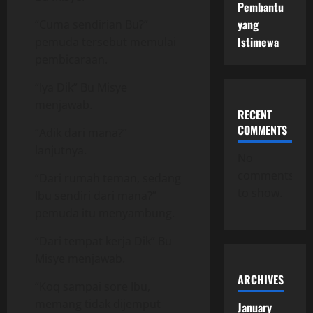
Pembantu
yang
“Cuma sendirian Bu?”
Istimewa
pemuda tersebut memulai
pembicaraan.
“Iya Dik” Bu Misye
menjawab.
RECENT
COMMENTS
“Adik dari mana?”
lanjutnya.
No
comments
“Dari rumah teman, sedang
to show.
Ibu sendiri dari mana?”
pemuda itu menyambung.
“Dari tempat kerja Dik” Bu
Misye menjawab.
ARCHIVES
“Koq sampai sore Ibu,
memang tidak dijemput
January