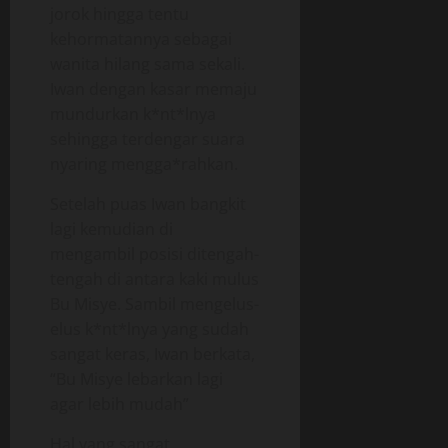
jorok hingga tentu
kehormatannya sebagai
wanita hilang sama sekali.
Iwan dengan kasar memaju
mundurkan k*nt*lnya
sehingga terdengar suara
nyaring mengga*rahkan.
Setelah puas Iwan bangkit
lagi kemudian di
mengambil posisi ditengah-
tengah di antara kaki mulus
Bu Misye. Sambil mengelus-
elus k*nt*lnya yang sudah
sangat keras, Iwan berkata,
“Bu Misye lebarkan lagi
agar lebih mudah”
Hal yang sangat