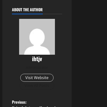
ABOUT THE AUTHOR
ihtjv
Administrator
Visit Website
View All Posts
P
Previous: