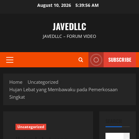
Skip
August 10, 2026
5:39:57 AM
to
content
JAVEDLLC
JAVEDLLC – FORUM VIDEO
SUBSCRIBE
Primary
Menu
Home
Uncategorized
Hujan Lebat yang Membawaku pada Pemerkosaan
Singkat
SEARCH
Uncategorized
Search