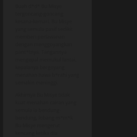
Buah d*d* Bu Misye
tergoncang-goncang
kesana-kemari. Bu Misye
yang semula pasif sedikit
memberi perlawanan
dengan menggoyangkan
pant*tnya. Tangannya
mengepal memukul lantai,
kepalanya bergoyang
menahan hawa b*rahi yang
semakin meninggi.
Akhirnya Bu Misye tidak
kuat menahan cairan yang
semula ia bendung-
bendung, lobang m*m*k
Bu Misye mengerut
kencang ketika dia