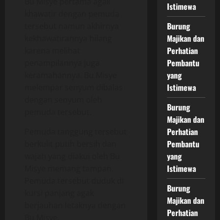
Bu Misye pertama agak
Istimewa
khawatir dengan pemuda
Burung
tersebut namun akhirnya
Majikan dan
kekhawatirannya hilang
Perhatian
karena melihat
Pembantu
penampilannya juga
yang
keramahannya. Bu Misye
Istimewa
melempar senyum dibalas
dengan senyum oleh
Burung
pemuda tersebut.
Majikan dan
Perhatian
Pemuda tanggung tersebut
Pembantu
berkulit putih bersih dan
yang
wajah yang diakui oleh Bu
Istimewa
Misye memang tampan.
Pemuda tersebut duduk di
Burung
kursi panjang agak
Majikan dan
berjauhan letaknya dengan
Perhatian
Bu Misye.