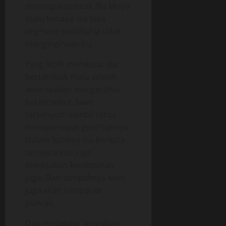
mencapai puncak. Bu Misye
malu kenapa dia bisa
org*sme padahal ia tidak
menginginkan itu.
Yang lebih membuat dia
bertambah malu adalah
Iwan seakan mengetahui
hal tersebut. Iwan
tersenyum sambil terus
mempercepat genj*tannya.
Dalam hatinya dia berkata
ternyata kau juga
merasakan kenikmatan
juga. Dan tampaknya Iwan
juga akan sampai ke
puncak.
Dan terdengar lenguhan