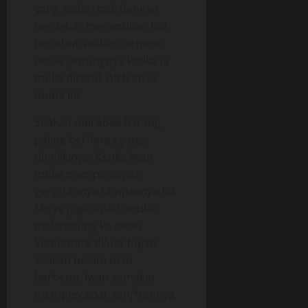
yang sedari tadi dengan
berdebar menantikan hal
tersebut seakan terhenti
detak jantungnya ketika ia
mulai dit*suk oleh anak
muda ini.
Seakan merobek barang
paling berharga yang
dimilikinya. Ketika Iwan
mulai mempercepat
genj*tannya tampaknya Bu
Misye juga sudah mulai
melambung ke awan.
Sementara diluar hujan
seakan belum mau
berhenti. Iwan semakin
mempercepat genj*tannya.