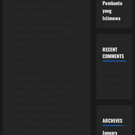
broken home, namun
Pembantu
karena ayahku yang
yang
berp0ligami jadi aku agak
Istimewa
jarang berinteraksi dengan
ayahku, lebih banyak
dengan ibuku dan 2 orang
adikku.
RECENT
COMMENTS
Seperti kebanyakan orang
sukses di kotaku, Ayah
No
adalah seorang pengusaha
comments
warung makan yang lebih
to show.
dikenal dengan sebutan
Warteg. Sejak aku SMP,
ayahku sudah punya 2
warteg di kota asalku, 4 di
Jakarta dan 2 gerai di Jogja.
ARCHIVES
Berbekal kesuksesan itulah
January
Ayah yang dulu hanya