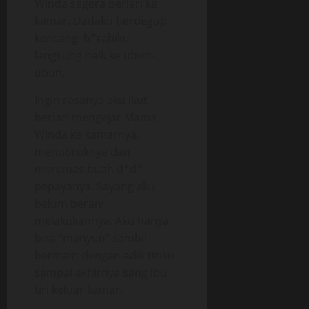
Winda segera berlari ke
kamar. Dadaku berdegup
kencang, b*rahiku
langsung naik ke ubun-
ubun.
Ingin rasanya aku ikut
berlari mengejar Mama
Winda ke kamarnya,
menubruknya dan
meremas buah d*d*
pepayanya. Sayang aku
belum berani
melakukannya. Aku hanya
bisa “manyun” sambil
bermain dengan adik tiriku
sampai akhirnya sang ibu
tiri keluar kamar.