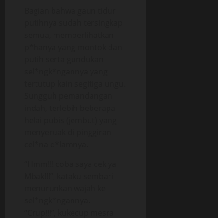
Bagian bahwa gaun tidur
putihnya sudah tersingkap
semua, memperlihatkan
p*hanya yang montok dan
putih serta gundukan
sel*ngk*ngannya yang
tertutup kain segitiga ungu.
Sungguh pemandangan
indah, terlebih beberapa
helai pubis (jembut) yang
menyeruak di pinggiran
cel*na d*lamnya.
“Hmm!!! coba saya cek ya
Mbak!!!”, kataku sembari
menurunkan wajah ke
sel*ngk*ngannya.
“Crup!!!”, kukecup mesra