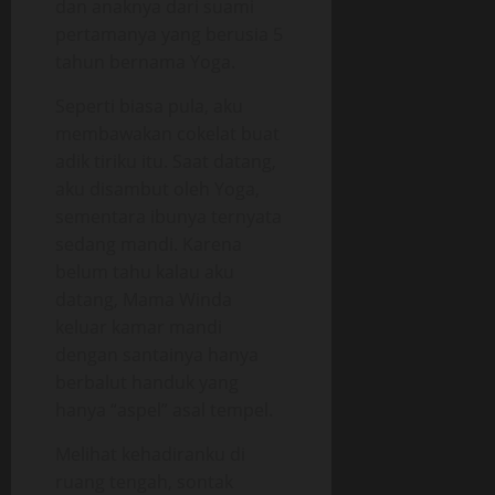
dan anaknya dari suami
pertamanya yang berusia 5
tahun bernama Yoga.
Seperti biasa pula, aku
membawakan cokelat buat
adik tiriku itu. Saat datang,
aku disambut oleh Yoga,
sementara ibunya ternyata
sedang mandi. Karena
belum tahu kalau aku
datang, Mama Winda
keluar kamar mandi
dengan santainya hanya
berbalut handuk yang
hanya “aspel” asal tempel.
Melihat kehadiranku di
ruang tengah, sontak