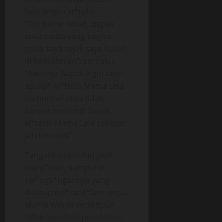
bercampur b*rahi.
“Ih!!! bener Mbak, Bapak
suka cerita yang begitu
pada saya sejak saya kuliah
di kedokteran”, ceritaku.
“Awalnya Bapak ingin tahu
apakah kl*toris Mama Lela
itu normal atau tidak,
karena menurut Bapak,
kl*toris Mama Lela sebesar
jari telunjuk”.
Tanganku semakin jauh
menj*mah, sampai di
sel*ngk*ngannya yang
ditutup cel*na d*lam ungu.
Mama Winda sedikitpun
tidak memberi penolakan,