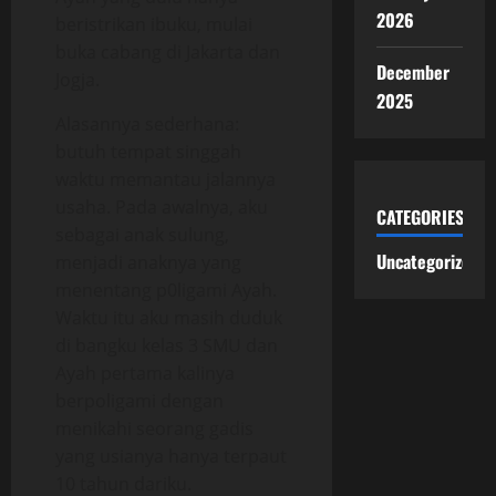
2026
beristrikan ibuku, mulai
buka cabang di Jakarta dan
December
Jogja.
2025
Alasannya sederhana:
butuh tempat singgah
waktu memantau jalannya
usaha. Pada awalnya, aku
CATEGORIES
sebagai anak sulung,
Uncategorized
menjadi anaknya yang
menentang p0ligami Ayah.
Waktu itu aku masih duduk
di bangku kelas 3 SMU dan
Ayah pertama kalinya
berpoligami dengan
menikahi seorang gadis
yang usianya hanya terpaut
10 tahun dariku.