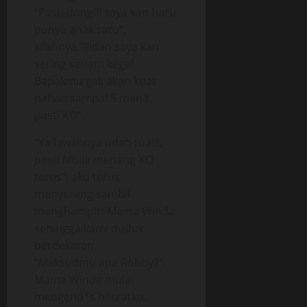
“Pasti dong!!! saya kan baru
punya anak satu”,
kilahnya,”!!!dan saya kan
sering senam kegel,
Bapakmu gak akan kuat
nahan sampai 5 menit,
pasti KO”.
“Ya lawannya udah tua!!!,
pasti Mbak menang KO
terus”, aku terus
menyerang sambil
menghampiri Mama Winda
sehingga kami duduk
berdekatan.
“Maksudmu apa Robby?”,
Mama Winda mulai
mengend*s h*sratku.