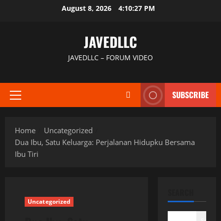
Skip
August 8, 2026
4:10:28 PM
to
content
JAVEDLLC
JAVEDLLC – FORUM VIDEO
SUBSCRIBE
Primary
Menu
Home
Uncategorized
Dua Ibu, Satu Keluarga: Perjalanan Hidupku Bersama
Ibu Tiri
SEARCH
Uncategorized
Search