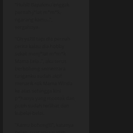
“Huh!!! Bapakmu enggak
pernah j*lat m*m*k,
ngarang kamu..”,
sergahnya.
“Oh ya?!!! tapi dia pernah
cerita kalau dia hobby
sekali menj*lat m*m*k
Mama Lela..”, aku terus
berbohong sementara
tanganku sudah aktif
menarik rok Mama Winda
ke atas sehingga kini
p*hanya yang montok dan
putih sudah terlihat dan
kubelai-belai.
“Kamu bohong!!!”, katanya
pelan, suaranya sudah