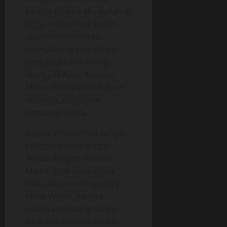
karena selama aku kuliah di
Jogja, setiap akhir bulan
aku menyempatkan
bermalam di rumahnya
yang juga lebih sering
ditinggali Ayah. Maklum
Mama Winda adalah isteri
termuda, meskipun
berstatus janda.
Bagiku sebenarnya sangat
canggung memanggil
Winda dengan sebutan
Mama, jauh lebih cocok
kalau aku memanggilnya
Mbak Winda, karena
usianya memang hanya
lebih tua 6 tahun dariku.