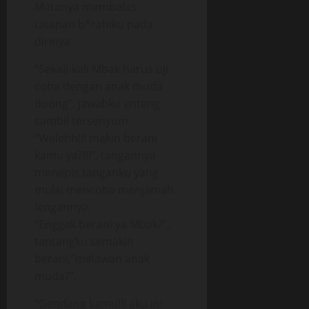
Matanya membalas
tatapan b*rahiku pada
dirinya.
“Sekali-kali Mbak harus uji
coba dengan anak muda
doong”, jawabku enteng
sambil tersenyum.
“Welehh!!! makin berani
kamu ya?!!!”, tangannya
menepis tanganku yang
mulai mencoba menjamah
lengannya.
“Enggak berani ya Mbak?”,
tantangku semakin
berani,”melawan anak
muda?”.
“Gendeng kamu!!! aku ini