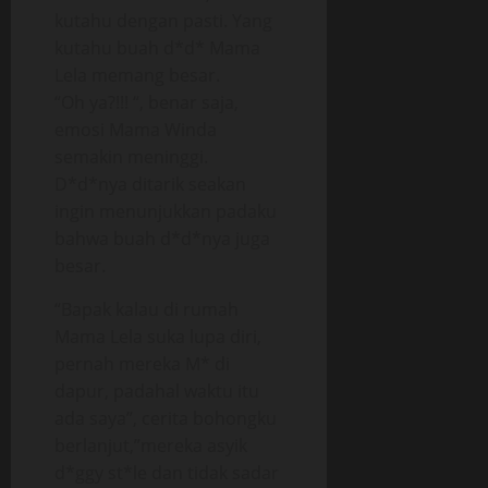
kutahu dengan pasti. Yang
kutahu buah d*d* Mama
Lela memang besar.
“Oh ya?!!! “, benar saja,
emosi Mama Winda
semakin meninggi.
D*d*nya ditarik seakan
ingin menunjukkan padaku
bahwa buah d*d*nya juga
besar.
“Bapak kalau di rumah
Mama Lela suka lupa diri,
pernah mereka M* di
dapur, padahal waktu itu
ada saya”, cerita bohongku
berlanjut,”mereka asyik
d*ggy st*le dan tidak sadar