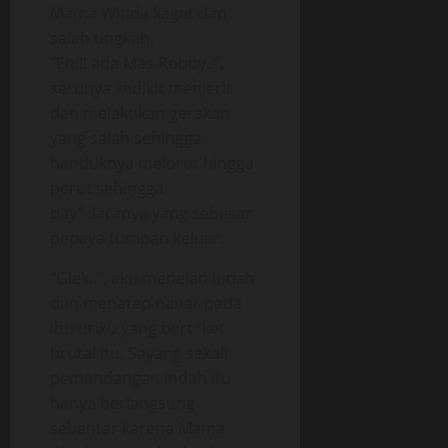
Mama Winda kaget dan
salah tingkah.
“Eh!!! ada Mas Robby..”,
serunya sedikit menjerit
dan melakukan gerakan
yang salah sehingga
handuknya melorot hingga
perut sehingga
pay*daranya yang sebesar
pepaya tumpah keluar.
“Glek..”, aku menelan ludah
dan menatap nanar pada
ibu tiriku yang bert*ket
brutal itu. Sayang sekali
pemandangan indah itu
hanya berlangsung
sebentar karena Mama