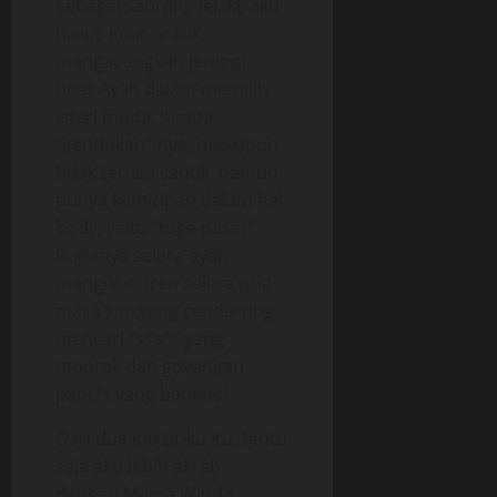
Sebagai seorang lelaki, aku
harus jujur untuk
mengacungkan jempol
buat Ayah dalam memilih
isteri muda. Kedua
“gendukan”-nya, meskipun
tidak terlalu cantik, namun
punya kemiripan dalam hal
body, yaitu “toge pasar”.
Rupanya selera ayah
mengikuti tren selera pria
masa kini yang cenderung
mencari “s*s*” yang
montok dan goyangan
pant*t yang bahenol.
Dari dua ibu tiriku itu, tentu
saja aku lebih akrab
dengan Mama Winda,