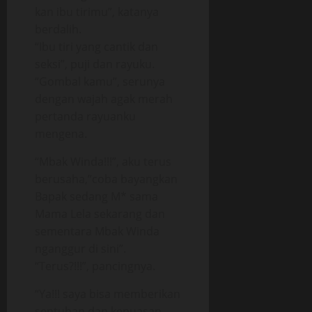
kan ibu tirimu”, katanya
berdalih.
“Ibu tiri yang cantik dan
seksi”, puji dan rayuku.
“Gombal kamu”, serunya
dengan wajah agak merah
pertanda rayuanku
mengena.
“Mbak Winda!!!”, aku terus
berusaha,”coba bayangkan
Bapak sedang M* sama
Mama Lela sekarang dan
sementara Mbak Winda
nganggur di sini”.
“Terus?!!!”, pancingnya.
“Ya!!! saya bisa memberikan
sentuhan dan kepuasan