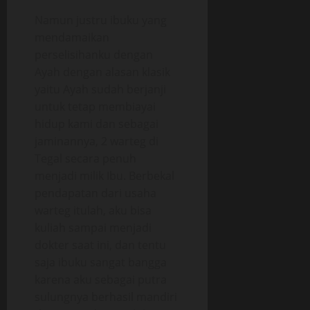
Namun justru ibuku yang
mendamaikan
perselisihanku dengan
Ayah dengan alasan klasik
yaitu Ayah sudah berjanji
untuk tetap membiayai
hidup kami dan sebagai
jaminannya, 2 warteg di
Tegal secara penuh
menjadi milik Ibu. Berbekal
pendapatan dari usaha
warteg itulah, aku bisa
kuliah sampai menjadi
dokter saat ini, dan tentu
saja ibuku sangat bangga
karena aku sebagai putra
sulungnya berhasil mandiri