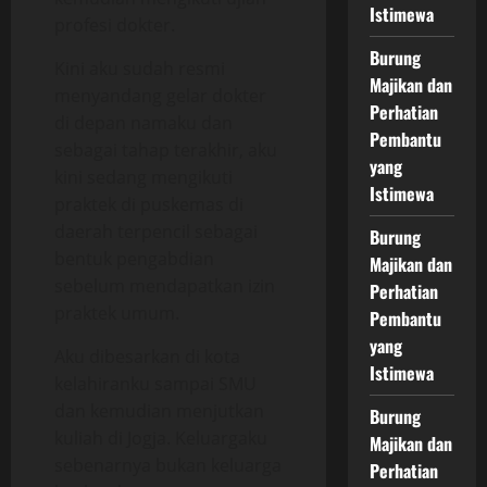
Istimewa
profesi dokter.
Burung
Kini aku sudah resmi
Majikan dan
menyandang gelar dokter
Perhatian
di depan namaku dan
Pembantu
sebagai tahap terakhir, aku
yang
kini sedang mengikuti
Istimewa
praktek di puskemas di
daerah terpencil sebagai
Burung
bentuk pengabdian
Majikan dan
sebelum mendapatkan izin
Perhatian
praktek umum.
Pembantu
yang
Aku dibesarkan di kota
Istimewa
kelahiranku sampai SMU
dan kemudian menjutkan
Burung
kuliah di Jogja. Keluargaku
Majikan dan
sebenarnya bukan keluarga
Perhatian