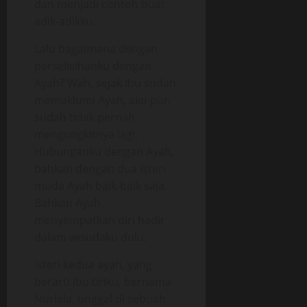
dan menjadi contoh buat
adik-adikku.
Lalu bagaimana dengan
perselisihanku dengan
Ayah? Wah, sejak Ibu sudah
memaklumi Ayah, aku pun
sudah tidak pernah
mengungkitnya lagi.
Hubunganku dengan Ayah,
bahkan dengan dua isteri
muda Ayah baik-baik saja.
Bahkan Ayah
menyempatkan diri hadir
dalam wisudaku dulu.
Isteri kedua ayah, yang
berarti ibu tiriku, bernama
Nurlela, tinggal di sebuah