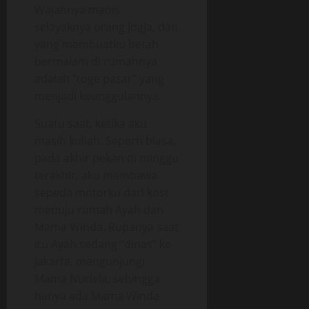
Wajahnya manis
selayaknya orang Jogja, dan
yang membuatku betah
bermalam di rumahnya
adalah “toge pasar” yang
menjadi keunggulannya.
Suatu saat, ketika aku
masih kuliah. Seperti biasa,
pada akhir pekan di minggu
terakhir, aku membawa
sepeda motorku dari kost
menuju rumah Ayah dan
Mama Winda. Rupanya saat
itu Ayah sedang “dinas” ke
Jakarta, mengunjungi
Mama Nurlela, sehingga
hanya ada Mama Winda