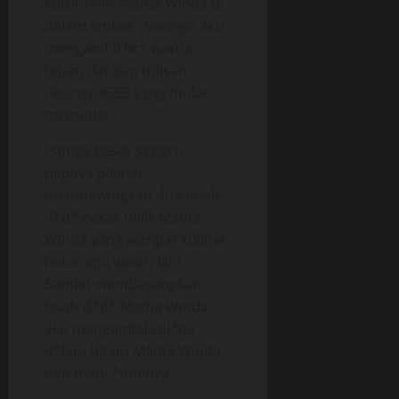
kotor milik Mama Winda di
dalam ember. Awalnya aku
mengambil br* warna
hitam dengan tulisan
ukuran 36BB yang mulai
memudar.
Pantas besar seperti
pepaya pikirku
membayangkan dua buah
d*d* besar milik Mama
Winda yang sempat kulihat
beberapa waktu lalu.
Sambil membayangkan
buah d*d* Mama Winda,
aku mengambil cel*na
d*lam hitam Mama Winda
dan menc*uminya.