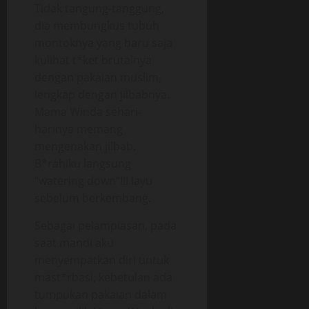
Tidak tangung-tanggung,
dia membungkus tubuh
montoknya yang baru saja
kulihat t*ket brutalnya
dengan pakaian muslim,
lengkap dengan jilbabnya.
Mama Winda sehari-
harinya memang
mengenakan jilbab.
B*rahiku langsung
“watering down”!!! layu
sebelum berkembang.
Sebagai pelampiasan, pada
saat mandi aku
menyempatkan diri untuk
mast*rbasi, kebetulan ada
tumpukan pakaian dalam