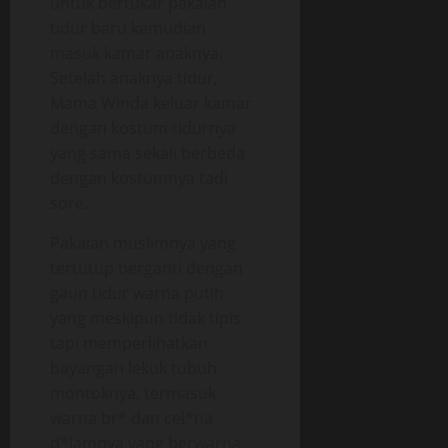
untuk bertukar pakaian
tidur baru kemudian
masuk kamar anaknya.
Setelah anaknya tidur,
Mama Winda keluar kamar
dengan kostum tidurnya
yang sama sekali berbeda
dengan kostumnya tadi
sore.
Pakaian muslimnya yang
tertutup berganti dengan
gaun tidur warna putih
yang meskipun tidak tipis
tapi memperlihatkan
bayangan lekuk tubuh
montoknya, termasuk
warna br* dan cel*na
d*lamnya yang berwarna