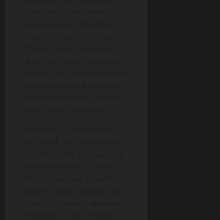
yang lebih buat Mbak
daripada yang diberikan
Bapak!!!”, kataku persuatif.
“Kamu sudah gila Robby”,
ibu tiriku masih nyerocos,
namun tangannya kini tidak
menolak ketika kupegang
dan kuarahkan ke p*nisku
yang sudah mengeras.
“Mungkin saya memang
gila Mbak, tapi Bapak lebih
gila, mungkin dia sekarang
sedang ny*dot s*s*nya
Mama Lela yang besar!!!
atau mungkin sedang j*lat-
j*lat m*m*knya”, aku terus
membakar Mama Winda.