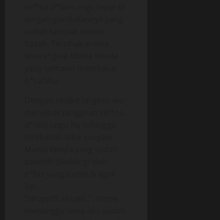
cel*na d*lam ungu tepat di
tengah gundukannya yang
sudah tampak sedikit
basah. Tersibak aroma
khas v*gina Mama Winda
yang semakin membakar
b*rahiku.
Dengan sedikit tergesa aku
menyibak pinggiran cel*na
d*lam ungu itu sehingga
terlihatlah bibir surgawi
Mama Winda yang sudah
basah!!! dikelilingi oleh
p*bis yang tumbuh agak
liar.
“slrupp!!!. slrupp..”, tanpa
menunggu lama aku sudah