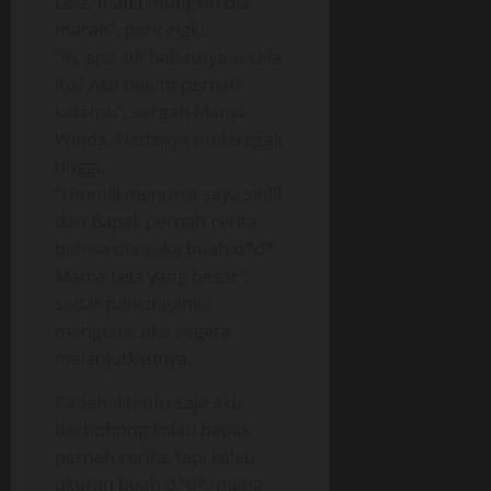
Lela, mana mungkin dia
marah”, pancingku.
“Ih, apa sih hebatnya si Lela
itu? Aku belum pernah
ketemu”, sergah Mama
Winda. Nadanya mulai agak
tinggi.
“Hmm!!! menurut saya sih!!!
dan Bapak pernah cerita
bahwa dia suka buah d*d*
Mama Lela yang besar”,
sadar pancinganku
mengena, aku segera
melanjutkannya.
Padahal tentu saja aku
berbohong kalau bapak
pernah cerita, tapi kalau
ukuran buah d*d*, mana