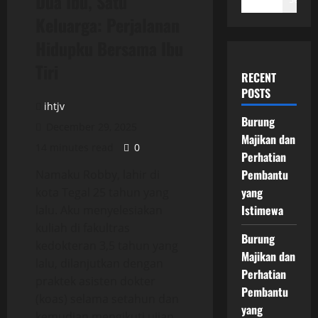
Dua Ibu, Satu
Keluarga: Perjalanan
Hidupku Bersama Ibu
Tiri
RECENT
POSTS
ihtjv
Burung
December 29, 2025
Majikan dan
14 minutes read
0
Perhatian
Pembantu
Namaku Robby, lahir di
yang
kota Tegal 25 tahun yang
Istimewa
lalu. Aku menyelesiakan
kuliah di fakultras
Burung
kedokteran 3,5 tahun yang
Majikan dan
lalu, dilanjutkan dengan
Perhatian
praktek asisten dokter
Pembantu
(koas) selama setahun dan
yang
kemudian mengikuti ujian