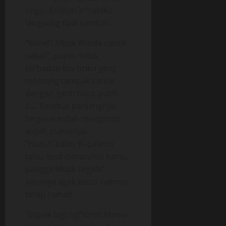
ungu. Kontan b*rahiku
langsung naik kembali.
“Wow!!! Mbak Winda cantik
sekali”, pujiku tulus
terhadap ibu tiriku yang
memang tampak cantik
dengan gaun tidur putih
itu. Rambut panjangnya
tergerai indah menghiasi
wajah manisnya.
“Huss!!! kalau Bapakmu
tahu, bisa dimarahin kamu,
panggil Mbak segala”,
serunya agak ketus namun
tetap ramah.
“Bapak lagi ng*lonin Mama