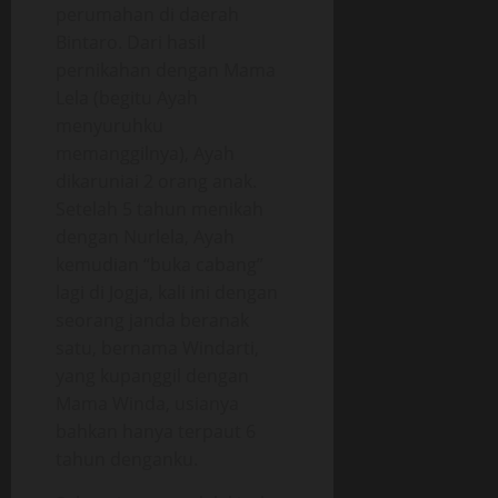
perumahan di daerah
Bintaro. Dari hasil
pernikahan dengan Mama
Lela (begitu Ayah
menyuruhku
memanggilnya), Ayah
dikaruniai 2 orang anak.
Setelah 5 tahun menikah
dengan Nurlela, Ayah
kemudian “buka cabang”
lagi di Jogja, kali ini dengan
seorang janda beranak
satu, bernama Windarti,
yang kupanggil dengan
Mama Winda, usianya
bahkan hanya terpaut 6
tahun denganku.