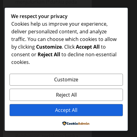
menjulurkan l*dahku pada
kl*toris Mama Winda dan
We respect your privacy
menj*latnya penuh n*fsu.
Cookies help us improve your experience,
Mama Winda
deliver personalized content, and analyze
menggelinjang dan
traffic. You can choose which cookies to allow
meremas
by clicking
Customize
. Click
Accept All
to
kepalaku,”Kamu!!!kamu
consent or
Reject All
to decline non-essential
bandel banget
cookies.
Robby!!!.okh!!! okh!!!”.
“Kenapa saya bandel
Customize
Mbak!!! slruppp!!!”, tanyaku
disela serangan or*lku
Reject All
pada v*gina Mama Winda.
“Okh!!!kamu!!! kamu
Accept All
menj*lat m*m*k ibu
tirimu!!!Okhhh!!!.edannn!!!,
Powered by
kamu apakan it*lku
Robby!!!??”, teriaknya ketika