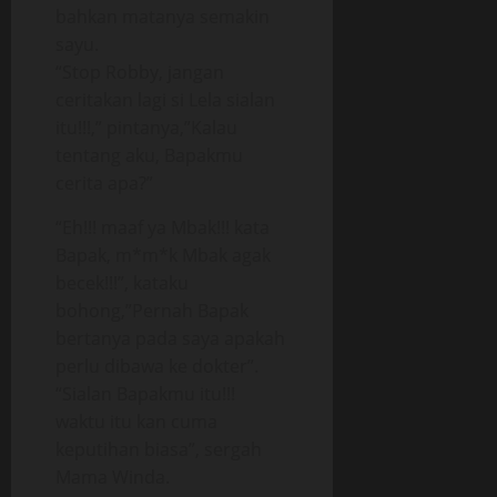
bahkan matanya semakin
sayu.
“Stop Robby, jangan
ceritakan lagi si Lela sialan
itu!!!,” pintanya,”Kalau
tentang aku, Bapakmu
cerita apa?”
“Eh!!! maaf ya Mbak!!! kata
Bapak, m*m*k Mbak agak
becek!!!”, kataku
bohong,”Pernah Bapak
bertanya pada saya apakah
perlu dibawa ke dokter”.
“Sialan Bapakmu itu!!!
waktu itu kan cuma
keputihan biasa”, sergah
Mama Winda.