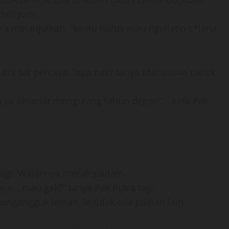
ersenyum ,
Putra melanjutkan, “kamu harus mau ngeliatin c*lana
ra tak percaya. “apa pak? tanya Mahasiswi cantik
 ya selamat mengulang tahun depan”. . kata Pak
uk lagi. Wajahnya merah padam.
aja. . mau gak?” tanya Pak Putra lagi.
mengangguk lemah. Ia tidak ada pilihan lain.