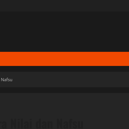
 Nafsu
a Nilai dan Nafsu