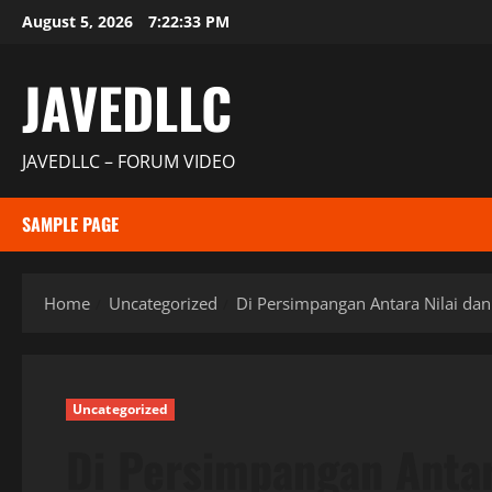
Skip
August 5, 2026
7:22:34 PM
to
content
JAVEDLLC
JAVEDLLC – FORUM VIDEO
SAMPLE PAGE
Home
Uncategorized
Di Persimpangan Antara Nilai dan
Uncategorized
Di Persimpangan Antar