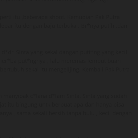
eperti itu ,beberapa shoot. Kemudian Pak Putra
lebar itu dengan baju terbuka , Br*nya putih ,dan
d*d* Sinta yang sekal dangan putt*ng yang kecil
 mer*ba put*ngnya , lalu meremas lembut buah
 bertubuh sekal itu mengelijing. Kembali Pak Putra
n manyibak c*lana d*lam Sinta. Sinta yang sudah
at itu bingung untk berbuat apa dan hanya bisa
nya , sama sekali bersih tanpa bulu , kecil dengan