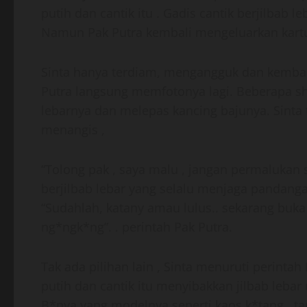
putih dan cantik itu . Gadis cantik berjilbab
Namun Pak Putra kembali mengeluarkan kartu 
Sinta hanya terdiam, mengangguk dan kembal
Putra langsung memfotonya lagi. Beberapa sh
lebarnya dan melepas kancing bajunya. Sinta t
menangis ,
“Tolong pak , saya malu , jangan permalukan 
berjilbab lebar yang selalu menjaga pandang
“Sudahlah, katany amau lulus.. sekarang buk
ng*ngk*ng”. . perintah Pak Putra.
Tak ada pilihan lain , Sinta menuruti perintah
putih dan cantik itu menyibakkan jilbab leba
B*nya yang modelnya seperti kaos k*tang , t