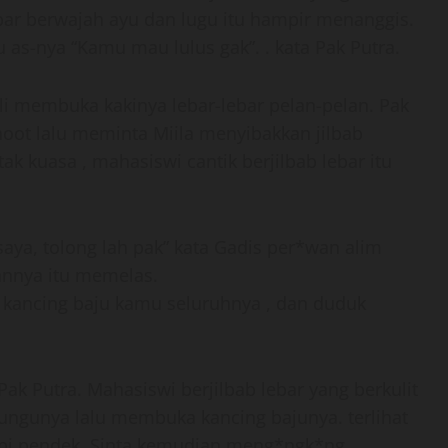
 lebar berwajah ayu dan lugu itu hampir menanggis.
as-nya “Kamu mau lulus gak”. . kata Pak Putra.
i membuka kakinya lebar-lebar pelan-pelan. Pak
oot lalu meminta Miila menyibakkan jilbab
ak kuasa , mahasiswi cantik berjilbab lebar itu
saya, tolong lah pak” kata Gadis per*wan alim
annya itu memelas.
a kancing baju kamu seluruhnya , dan duduk
 Pak Putra. Mahasiswi berjilbab lebar yang berkulit
r ungunya lalu membuka kancing bajunya. terlihat
api pendek. Sinta kemudian meng*ngk*ng.