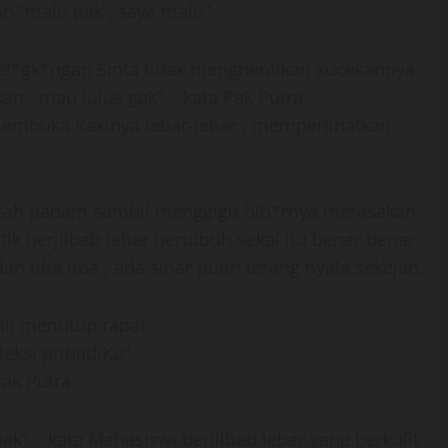
 “malu pak , saya malu”. .
el*gk*ngan Sinta tidak menghentikan kucekannya.
kan , mau lulus gak”. . kata Pak Putra.
embuka Kakinya lebar-lebar , memperlihatkan
rah padam sambil menggigit bib*rnya merasakan
tik berjilbab lebar bertubuh sekal itu benar benar
n tiba tiba , ada sinar putih terang nyala sekejap.
bali menutup rapat.
eksi pribadiKu”. . .
Pak Putra.
pak”. . kata Mahasiswi berjilbab lebar yang berkulit