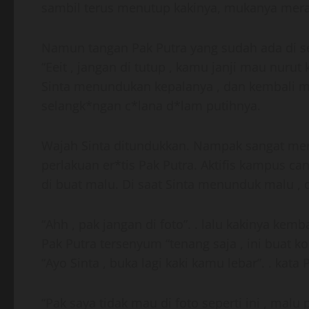
sambil terus menutup kakinya, mukanya merah
Namun tangan Pak Putra yang sudah ada di s
“Eeit , jangan di tutup , kamu janji mau nurut 
Sinta menundukan kepalanya , dan kembali m
selangk*ngan c*lana d*lam putihnya.
Wajah Sinta ditundukkan. Nampak sangat me
perlakuan er*tis Pak Putra. Aktifis kampus can
di buat malu. Di saat Sinta menunduk malu , da
“Ahh , pak jangan di foto”. . lalu kakinya kem
Pak Putra tersenyum “tenang saja , ini buat kol
“Ayo Sinta , buka lagi kaki kamu lebar”. . kata 
“Pak saya tidak mau di foto seperti ini , malu 