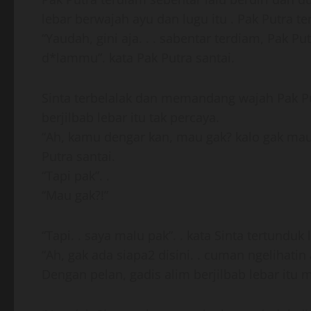
lebar berwajah ayu dan lugu itu . Pak Putra t
“Yaudah, gini aja. . . sabentar terdiam, Pak 
d*lammu”. kata Pak Putra santai.
Sinta terbelalak dan memandang wajah Pak Put
berjilbab lebar itu tak percaya.
“Ah, kamu dengar kan, mau gak? kalo gak mau
Putra santai.
“Tapi pak”. .
“Mau gak?!”
“Tapi. . saya malu pak”. . kata Sinta tertund
“Ah, gak ada siapa2 disini. . cuman ngelihatin 
Dengan pelan, gadis alim berjilbab lebar itu 