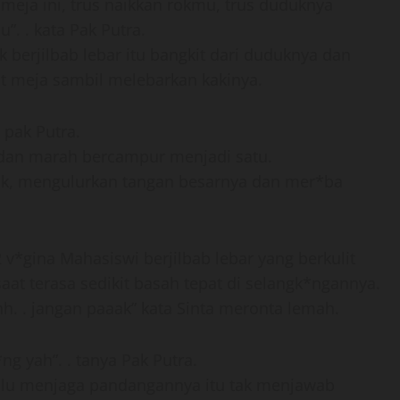
meja ini, trus naikkan rokmu, trus duduknya
. . kata Pak Putra.
 berjilbab lebar itu bangkit dari duduknya dan
t meja sambil melebarkan kakinya.
 pak Putra.
 dan marah bercampur menjadi satu.
k, mengulurkan tangan besarnya dan mer*ba
 v*gina Mahasiswi berjilbab lebar yang berkulit
aat terasa sedikit basah tepat di selangk*ngannya.
hh. . jangan paaak” kata Sinta meronta lemah.
ng yah”. . tanya Pak Putra.
lalu menjaga pandangannya itu tak menjawab