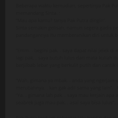
Beberapa waktu kemudian, sepertinya Pak Pu
memandang Sinta. :
“Mau apa kamu? tanya Pak Putra dingin”.
Sinta semakin gelisah, namun segera gadis pe
pandangannya itu memberanikan diri untuk b
“Emm. . begini pak. . saya dapat nilai jelek 
lagi pak. . saya butuh lulus dari mata kuliah i
berjilbab lebar yang berkulit putih dan cantik i
“Wah, gimana ya mbak. . anda yang ngerjain so
merubahnya. . kan gak adil sama yang lain”. . 
“Ya. . gimana lah pak. . saya mau kerjain apa a
seabrek juga mau pak. . asal saya bisa lulus”.
Pak Putra terdiam sebentar lalu berdiri dan d