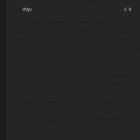
ihtjv
December 11, 2025
15 minutes read
0
Sinta gemetar ketika memasuki ruangan dosen
dosen yang selama ini terkenal galak dan ti
mendekati Pak Putra yang sedang duduk di de
diluar semakin menambah seram suasana sepi
Dia menetap Pak Putra yang sedang mengerjak
duduk. . . kata Pak Putra dingin, memerintah 
cantik berjilbab lebar bertubuh sekal itu dudu
Pak Putra kembali mengerjakan koreksinya, 
gelisah. Akhwat itu sebenarnya ingin segera
yang jelek agar bisa segera ambil bebas teor
dosennya ini.