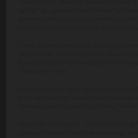
“Ya udah Sinta, sekarang coba kamu duduk di 
ng*ngk*ng , saya mau lihat c*lana d*lam kamu”
Sinta menunduk , lalu pelan2 mahasiswi cantik
menaikkan rok panjangnya lalu duduk di sudu
c*lana d*lamnya yang putih terlihat jelas oleh
“Dah kan pak? kata Sinta gemetar. Rasa malu
Namun tiba2 Pak Putra langusng membungku
c*lana d*lam Sinta.
Sinta mengelijing kaget. Pak Putra mengubek2
putih dan cantik itu ,sampai hanya beberapa s
Pak Putra tahu itu cairan v*gina Sinta. “mmm
“Ealah nih, C*mu basah. . Sinta kamu ter*ngs*
Gadis per*wan alim berjilbab lebar yangs se