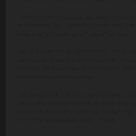
Pak Putra memfoto Sinta lagi ,dalam posisi s
memfotonya lagi , Mahasiswi cantik berjilbab 
duduk ng*gk*ng dengan c*lana d*lam putih.
Lalu Pak Putra mengangkat br*nya , dan Buah 
dan berwarna kemerahan terlihat. Pak Putra
d*d*nya Aktifis kampus cantik berjilbab lebar
memfotonya beberapa shoot.
Lalu tangan Pak Putra merayap ke bawah , da
shock akan perlakuan pak dosennnya yang bej
pasrah. Mata Pak Putra melotot melihat V*gina
bib*r v*gina yang agak basah , merah.