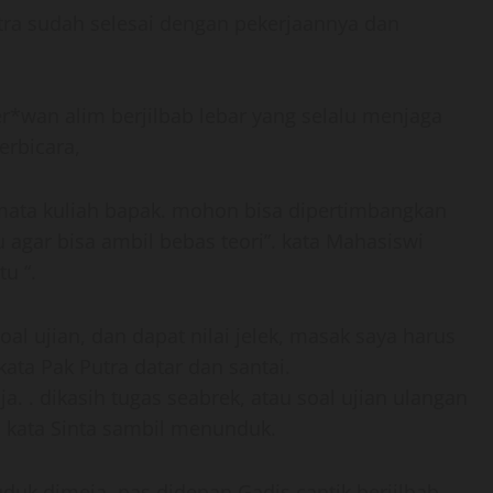
tra sudah selesai dengan pekerjaannya dan
r*wan alim berjilbab lebar yang selalu menjaga
erbicara,
di mata kuliah bapak. mohon bisa dipertimbangkan
tu agar bisa ambil bebas teori”. kata Mahasiswi
tu “.
al ujian, dan dapat nilai jelek, masak saya harus
kata Pak Putra datar dan santai.
ja. . dikasih tugas seabrek, atau soal ujian ulangan
 . kata Sinta sambil menunduk.
uduk dimeja, pas didepan Gadis cantik berjilbab