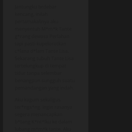
Jantungku brdebar
kencang, inilah
pertamakalinya aku
menyentuh M*m*k Tante
g*rang dewasa Perlahan
tapi pasti kupelorotkan
c*lana d*lam Tante Lisa.
Sekarang tubuh Tante Lisa
tertelungkup di tempat
tidur tanpa selembar
benangpun sungguh suatu
pemandangan yang indah.
Aku kagum sekaligus
ter*ngs*ng. Ingin rasanya
segera menancapkan
b*tang K*nt*lku ke dalam
lubang m*m*k tante. Aku