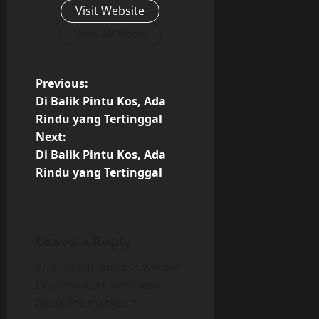
Visit Website
View All Posts
P
Previous:
Di Balik Pintu Kos, Ada
o
Rindu yang Tertinggal
Next:
s
Di Balik Pintu Kos, Ada
t
Rindu yang Tertinggal
n
a
Leave a Reply
v
Your email address will not
be published.
Required
i
fields are marked
*