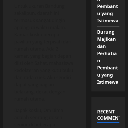
Untuk ukuran Bandung
Pembant
sekalipun, daerah ini
u yang
termasuk sangat dingin
Istimewa
apalagi di waktu malam.
Burung
Kamar kosku berupa
Majikan
paviliun yang terpisah dari
dan
rumah utama. Ada 2
Perhatia
kamar, yang bagian depan
n
diisi oleh Sahat, mahasiswa
Pembant
kedokteran yang kutu buku
u yang
dan rada cuek. Aku sendiri
Istimewa
dapat yang bagian
belakang, dekat dengan
rumah utama.
Bapak kosku, Om Bima
RECENT
adalah seorang dosen
COMMENTS
senior di beberapa