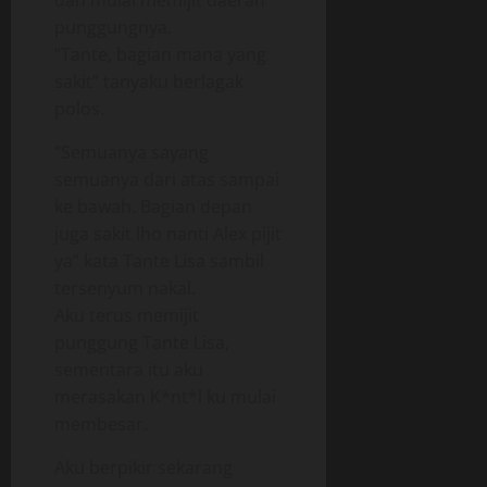
dan mulai memijit daerah
punggungnya.
“Tante, bagian mana yang
sakit” tanyaku berlagak
polos.
“Semuanya sayang
semuanya dari atas sampai
ke bawah. Bagian depan
juga sakit lho nanti Alex pijit
ya” kata Tante Lisa sambil
tersenyum nakal.
Aku terus memijit
punggung Tante Lisa,
sementara itu aku
merasakan K*nt*l ku mulai
membesar.
Aku berpikir sekarang