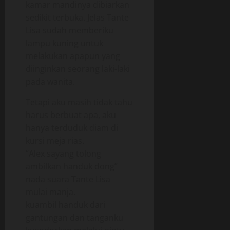
kamar mandinya dibiarkan
sedikit terbuka. Jelas Tante
Lisa sudah memberiku
lampu kuning untuk
melakukan apapun yang
diinginkan seorang laki-laki
pada wanita.
Tetapi aku masih tidak tahu
harus berbuat apa, aku
hanya terduduk diam di
kursi meja rias.
“Alex sayang tolong
ambilkan handuk dong”
nada suara Tante Lisa
mulai manja.
kuambil handuk dari
gantungan dan tanganku