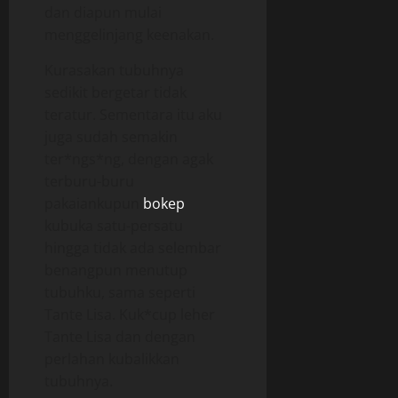
dan diapun mulai
menggelinjang keenakan.
Kurasakan tubuhnya
sedikit bergetar tidak
teratur. Sementara itu aku
juga sudah semakin
ter*ngs*ng, dengan agak
terburu-buru
pakaiankupun
bokep
kubuka satu-persatu
hingga tidak ada selembar
benangpun menutup
tubuhku, sama seperti
Tante Lisa. Kuk*cup leher
Tante Lisa dan dengan
perlahan kubalikkan
tubuhnya.