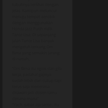
tubuhnya terlihat dengan
jelas. Kamipun meluncur
menuju tempat aerobik
dengan menggunakan
Honda Jazz Putih milik
Tante Lisa. Di sepanjang
jalan Tante Lisa banyak
mengeluh tentang Om
Bima yang semakin jarang
di rumah.
“Om Bima itu egois dan gila
kerja, padahal gajinya
sudah lebih dari cukup tapi
terus saja menerima
ditawari jadi dosen tamu
dimana-mana”
“Yach, sabar aja tante.. itu