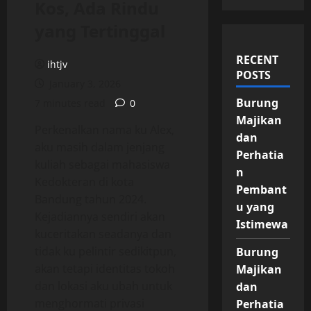
Kos, Ada Rindu
yang Tertinggal
RECENT
ihtjv
POSTS
January 3, 2026
Burung
7 minutes read
0
Majikan
Perkenalkan nama ku Alex,
dan
aku masih dalam jenjang
Perhatia
kuliah sebagai mahasiswa
n
Kedokteran di kota
Pembant
Bandung tahun 2024.
u yang
Kejadiannya sendiri akan
Istimewa
kuceritakan seadanya dan
tidak ku pelintir sedikitpun,
Burung
akan tetapi identitas tokoh
Majikan
dan lokasi aku ubah untuk
dan
menghormati privasi
Perhatia