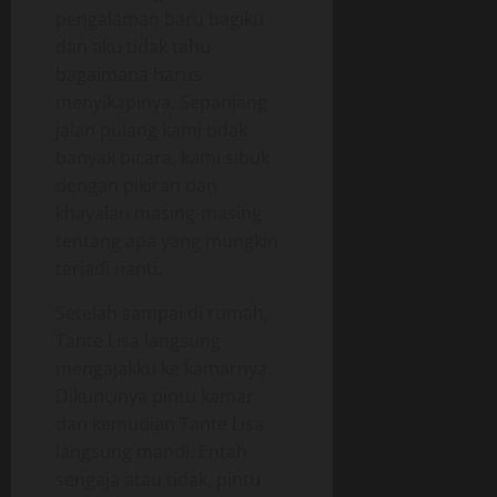
pengalaman baru bagiku
dan aku tidak tahu
bagaimana harus
menyikapinya. Sepanjang
jalan pulang kami tidak
banyak bicara, kami sibuk
dengan pikiran dan
khayalan masing-masing
tentang apa yang mungkin
terjadi nanti.
Setelah sampai di rumah,
Tante Lisa langsung
mengajakku ke kamarnya.
Dikuncinya pintu kamar
dan kemudian Tante Lisa
langsung mandi. Entah
sengaja atau tidak, pintu