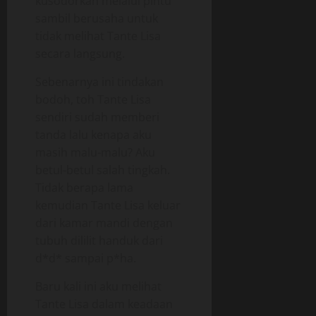
kusodorkan melalui pintu
sambil berusaha untuk
tidak melihat Tante Lisa
secara langsung.
Sebenarnya ini tindakan
bodoh, toh Tante Lisa
sendiri sudah memberi
tanda lalu kenapa aku
masih malu-malu? Aku
betul-betul salah tingkah.
Tidak berapa lama
kemudian Tante Lisa keluar
dari kamar mandi dengan
tubuh dililit handuk dari
d*d* sampai p*ha.
Baru kali ini aku melihat
Tante Lisa dalam keadaan