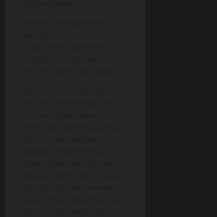
perbuatanku.
“Mmhh Alex kamu nakal ya”
katanya.
“Tapi tante suka khan?”
“Mmhh.. terusin Lex,
terusin tante suka sekali”.
Jariku terus bergerilya di
b*lahan M*m*knya yang
terasa lembut seperti
sutra, dan akhirnya ujung
jariku mulai menyentuh
daging yang berbentuk
bulat seperti kacang tapi
kenyal seperti moci Cianjur.
Dengan gerakan memutar
yang lembut kupermainkan
kl*torisnya dengan jariku