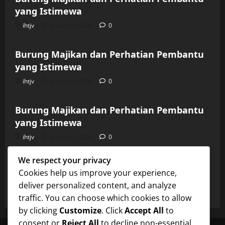
yang Istimewa
ihtjv
January 9, 2026
0
Uncategorized
Burung Majikan dan Perhatian Pembantu
yang Istimewa
ihtjv
January 9, 2026
0
Uncategorized
Burung Majikan dan Perhatian Pembantu
yang Istimewa
ihtjv
January 9, 2026
0
Uncategorized
We respect your privacy
Burung Majikan dan Perhatian Pembantu
Cookies help us improve your experience,
yang Istimewa
deliver personalized content, and analyze
ihtjv
January 9, 2026
0
traffic. You can choose which cookies to allow
by clicking
Customize
. Click
Accept All
to
consent or
Reject All
to decline non-essential