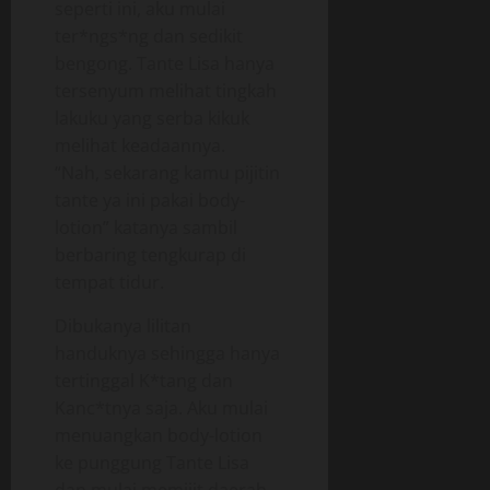
seperti ini, aku mulai
ter*ngs*ng dan sedikit
bengong. Tante Lisa hanya
tersenyum melihat tingkah
lakuku yang serba kikuk
melihat keadaannya.
“Nah, sekarang kamu pijitin
tante ya ini pakai body-
lotion” katanya sambil
berbaring tengkurap di
tempat tidur.
Dibukanya lilitan
handuknya sehingga hanya
tertinggal K*tang dan
Kanc*tnya saja. Aku mulai
menuangkan body-lotion
ke punggung Tante Lisa