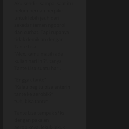
Aku sendiri sampai saat itu
belum pernah berpikir
untuk lebih jauh dari
sekedar teman ngobrol
dan curhat. Tapi rupanya
tidak demikian dengan
Tante Lisa.
“Alex, kamu masih ada
kuliah hari ini?”, tanya
Tante Lisa suatu hari.
“Enggak tante”
“Kalau begitu bisa anterin
tante ke aerobik?”
“Oh, bisa tante”
Tante Lisa tampak s*ksi
dengan pakaian
aerobiknya, lekuk-lekuk