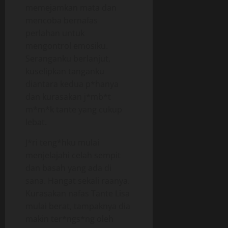
memejamkan mata dan
mencoba bernafas
perlahan untuk
mengontrol emosiku.
Seranganku berlanjut,
kuselipkan tanganku
diantara kedua p*hanya
dan kurasakan j*mb*t
m*m*k tante yang cukup
lebat.
J*ri teng*hku mulai
menjelajahi celah sempit
dan basah yang ada di
sana. Hangat sekali raanya.
Kurasakan nafas Tante Lisa
mulai berat, tampaknya dia
makin ter*ngs*ng oleh