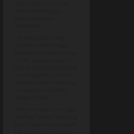
semua khan demi tante
dan anak-anak juga”,
kataku mencoba
menghibur.
“Ah..Alex, kalau orang
sudah berumah tangga,
kebutuhan itu bukan cuma
materi, tapi juga yang lain.
Dan itu yang sangat kurang
tante dapatkan dari Om”.
Tiba-tiba tangan Tante Lisa
menyentuh p*ha kiriku
dengan lembut.
“Biarpun begini, tante juga
seorang Tante g*rang yang
butuh belaian seorang laki-
laki tante masih butuh itu