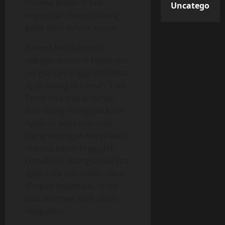
mereka kuliah di luar
Uncategorize
negeri dan hanya pulang
pada akhir tahun ajaran.
Karena kesibukannya
sebagai dosen di beberapa
perguruan tinggi, Om Bima
agak jarang di rumah. Tapi
Tante Lisa cukup ramah
dan sering mengajak kami
ngobrol pada saat-saat
luang sehingga Aku pribadi
merasa betah tinggal di
rumahnya. Mungkin karena
agak cuek dan selalu sibuk
dengan kuliahnya, Tante
Lisa akhirnya lebih akrab
denganku.