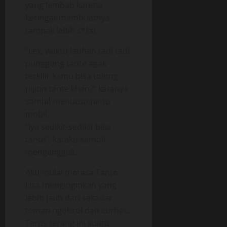
yang lembab karena
keringat membuatnya
tampak lebih s*ksi.
“Lex, waktu latihan tadi tadi
punggung tante agak
terkilir kamu bisa tolong
pijitin tante khan?” katanya
sambil menutup pintu
mobil.
“Iya sedikit-sedikit bisa
tante”, kataku sambil
mengangguk.
Aku mulai merasa Tante
Lisa menginginkan yang
lebih jauh dari sekadar
teman ngobrol dan curhat.
Terus terang ini suatu