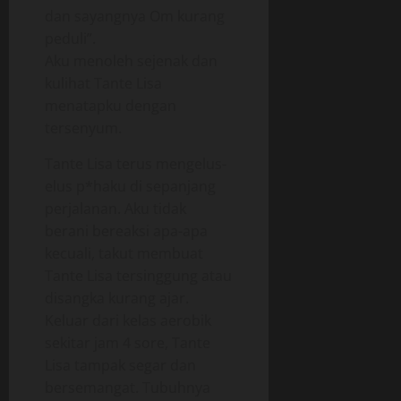
dan sayangnya Om kurang
peduli”.
Aku menoleh sejenak dan
kulihat Tante Lisa
menatapku dengan
tersenyum.
Tante Lisa terus mengelus-
elus p*haku di sepanjang
perjalanan. Aku tidak
berani bereaksi apa-apa
kecuali, takut membuat
Tante Lisa tersinggung atau
disangka kurang ajar.
Keluar dari kelas aerobik
sekitar jam 4 sore, Tante
Lisa tampak segar dan
bersemangat. Tubuhnya