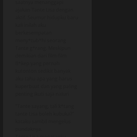
saatnya menanggapi
ajakan Tante Lisa dengan
aktif. Seumur hidupku baru
kali inilah aku
berkesempatan
meny*tub*hi seorang
Tante g*rang. Meskipun
demikian dari film-film
B*kep yang pernah
kutonton sedikit banyak
aku tahu apa yang harus
kuperbuat dan yang paling
penting ikuti saja naluri
“Tante sayang, tali k*tang
tante Lisa boleh kubuka?”
kataku sambil mengelus
pundaknya.
Tante Lisa menatapku