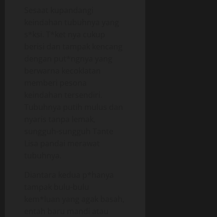
Sesaat kupandangi
keindahan tubuhnya yang
s*ksi. T*ket nya cukup
berisi dan tampak kencang
dengan put*ngnya yang
berwarna kecoklatan
memberi pesona
keindahan tersendiri.
Tubuhnya putih mulus dan
nyaris tanpa lemak,
sungguh-sungguh Tante
Lisa pandai merawat
tubuhnya.
Diantara kedua p*hanya
tampak bulu-bulu
kem*luan yang agak basah,
entah baru mandi atau