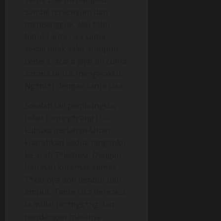
sambil tersenyum dan
mengangguk. Aku tahu
betul Tante Lisa sama
sekali tidak sakit ataupun
cedera, acara pijat ini cuma
sarana untuk mengajakku
Ng*nt*t dengan tante Lisa.
Setelah tali pembungkus
toket tante g*rang Lisa
kubuka perlahan-lahan
kuarahkan kedua tanganku
ke-arah T*ketnya. Dengan
hati-hati kuremas-remas
T*ket nya ahh lembut dan
empuk. Tante Lisa bereaksi,
ia mulai ter*ngs*ng dan
pandangan matanya