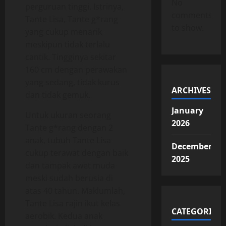
No
perguruan tinggi. Istrinya,
comments
Tante Lisa, Tante g*rang
to show.
yang cukup menarik
meskipun tidak terlalu
cantik. Tingginya sekitar
160 cm dengan perawakan
yang sedang, tidak kurus
ARCHIVES
dan tidak gemuk.
January
Untuk ukuran seorang
2026
Tante g*rang dengan 2
anak, tubuh Tante Lisa
December
cukup terawat dengan baik
2025
dan tampak awet muda
meski sudah berusia di
atas 40 tahun. Maklumlah,
Tante Lisa rajin ikut kelas
CATEGORIES
aerobik. Kedua anak