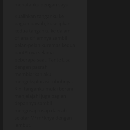
menatapku dengan sayu.
Kualihkan tanganku ke
bagian bawah, kuselipkan
kedua tanganku ke dalam
c*lana d*lamnya sambil
pelan-pelan kuremas kedua
pant*tnya selama
beberapa saat. Tante Lisa
dengan pasrah
membiarkan aku
mengeksplorasi tubuhnya.
Kini tanganku mulai berani
menjelajahi juga bagian
depannya sambil
mengusap-usap daerah
sekitar M*m*knya dengan
lembut.