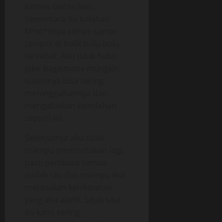
karena cairan lain.
Sementara itu belahan
M*m*knya samar-samar
tampak di balik bulu-bulu
tersebut. Aku tidak habis
pikir bagaimana mungkin
suaminya bisa sering
meninggalkannya dan
mengabaikan keindahan
seperti ini.
Selanjutnya aku tidak
mampu menceritakan lagi,
pasti pembaca semua
sudah tau dan mampu ikut
merasakan kenikmatan
yang aku alami. Sejak saat
itu kami sering