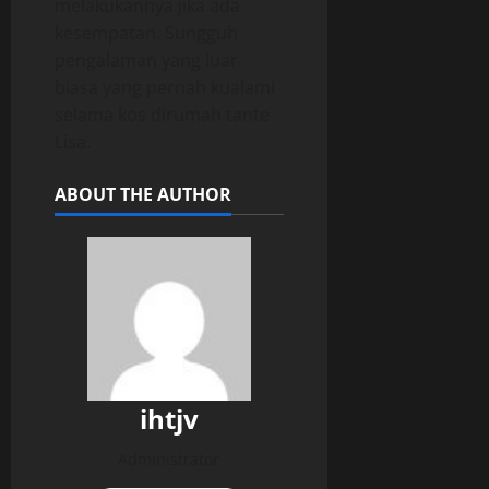
melakukannya jika ada
kesempatan. Sungguh
pengalaman yang luar
biasa yang pernah kualami
selama kos dirumah tante
Lisa.
ABOUT THE AUTHOR
ihtjv
Administrator