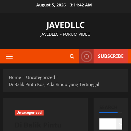
Skip
August 5, 2026
3:11:43 AM
to
content
JAVEDLLC
JAVEDLLC – FORUM VIDEO
SUBSCRIBE
Primary
Menu
Home
Uncategorized
Di Balik Pintu Kos, Ada Rindu yang Tertinggal
SEARCH
Uncategorized
Di Balik Pintu
Search