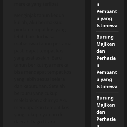
mereka yang terlibat.
n
Pembant
Menginjak tahun kedua
u yang
kuliah, Aku bermaksud
Istimewa
pindah tempat kos yang
lebih baik. Ini biasa,
Burung
mahasiswa tahun pertama
Majikan
pasti dapat tempat kos
dan
yang asal-asalan. Baru
Perhatia
tahun berikutnya mereka
n
bisa mendapat tempat kos
Pembant
yang lebih sesuai selera
u yang
dan kebutuhan. Setelah
Istimewa
berburu yang cukup
Burung
melelahkan akhirnya Aku
Majikan
mendapatkan tempat kos
dan
yang cukup nyaman di
Perhatia
daerah Dago Utara.
n