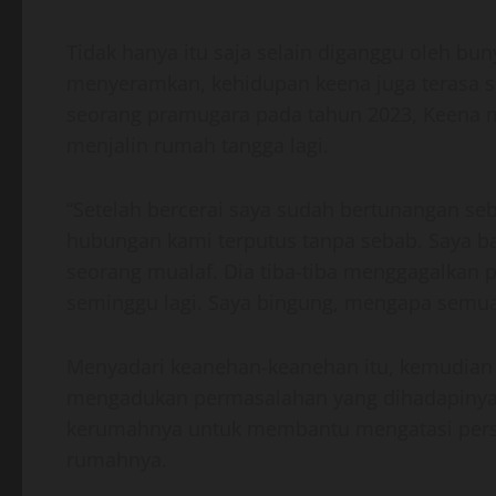
Tidak hanya itu saja selain diganggu oleh bu
menyeramkan, kehidupan keena juga terasa si
seorang pramugara pada tahun 2023, Keena m
menjalin rumah tangga lagi.
“Setelah bercerai saya sudah bertunangan seb
hubungan kami terputus tanpa sebab. Saya ba
seorang mualaf. Dia tiba-tiba menggagalkan 
seminggu lagi. Saya bingung, mengapa semua i
Menyadari keanehan-keanehan itu, kemudian
mengadukan permasalahan yang dihadapinya,
kerumahnya untuk membantu mengatasi pers
rumahnya.