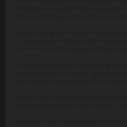
Keena menjelaskan, bahwa sejak bercerai de
didiaminya sering terjadi hal-hal aneh yang
Ada saja hal-hal ganjil dan misterius yang di
Seperti bunyi gaduh hingga terlihat penampa
“Lampu terpadam tiba-tiba, bunyi orang sedan
sudah menjadi hal yang biasa buat saya. Kada
“Pernah pada saat tidur saya di datangi seso
kemudian tubuh saya merasa digerayangi ole
dan tidak tahu lagi apa yang kemudian terjadi
Setelah sadar saya merasa ada sesuatu yang 
yang baru saja melakukan pers*tubuhan. Bad
Pada suatu malam ketika kejadian ini akan 