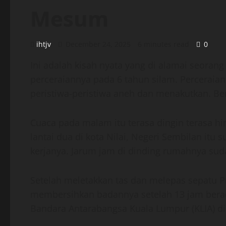
Mesum
ihtjv
December 24, 2025
6 minutes read
0
Ini adalah kisah nyata yang di alamai seoran
perceraiannya pada 6 tahun silam. Percerai
peristiwa-peristiwa aneh dan menakutkan. Ber
Cuaca pada malam itu terasa dingin terasa 
lantai dua di kota Nilai, Negeri Sembilan itu
kerjanya. Jarum jam di dinding rumahnya su
Setelah meletakkan tas dan melepas sepatu P
membersihkan badannya setelah 13 jam berad
Bandara Antarabangsa Kuala Lumpur (KLIA) di