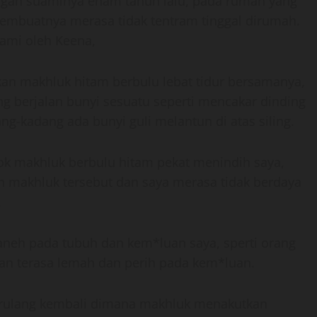
ngan suaminya enam tahun lalu, pada rumah yang
 membuatnya merasa tidak tentram tinggal dirumah.
alami oleh Keena,
kan makhluk hitam berbulu lebat tidur bersamanya,
g berjalan bunyi sesuatu seperti mencakar dinding
ng-kadang ada bunyi guli melantun di atas siling.
sok makhluk berbulu hitam pekat menindih saya,
h makhluk tersebut dan saya merasa tidak berdaya
,
aneh pada tubuh dan kem*luan saya, sperti orang
an terasa lemah dan perih pada kem*luan.
berulang kembali dimana makhluk menakutkan