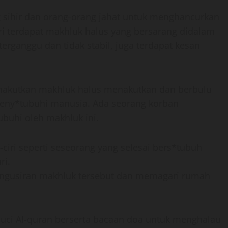
g sihir dan orang-orang jahat untuk menghancurkan
ri terdapat makhluk halus yang bersarang didalam
erganggu dan tidak stabil, juga terdapat kesan
akutkan makhluk halus menakutkan dan berbulu
 meny*tubuhi manusia. Ada seorang korban
buhi oleh makhluk ini.
i-ciri seperti seseorang yang selesai bers*tubuh
ri.
engusiran makhluk tersebut dan memagari rumah
 suci Al-quran berserta bacaan doa untuk menghalau