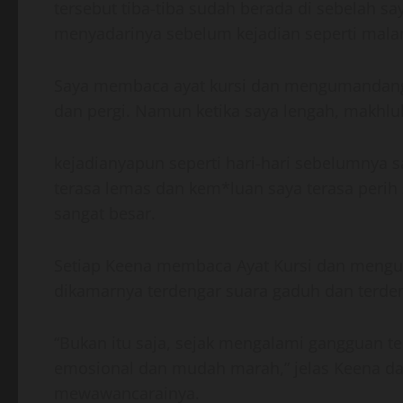
tersebut tiba-tiba sudah berada di sebelah say
menyadarinya sebelum kejadian seperti ma
Saya membaca ayat kursi dan mengumandangka
dan pergi. Namun ketika saya lengah, makhlu
kejadianyapun seperti hari-hari sebelumnya s
terasa lemas dan kem*luan saya terasa perih
sangat besar.
Setiap Keena membaca Ayat Kursi dan mengu
dikamarnya terdengar suara gaduh dan terdeng
“Bukan itu saja, sejak mengalami gangguan ter
emosional dan mudah marah,” jelas Keena d
mewawancarainya.