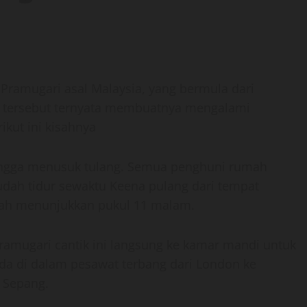
g Pramugari asal Malaysia, yang bermula dari
an tersebut ternyata membuatnya mengalami
ikut ini kisahnya
hingga menusuk tulang. Semua penghuni rumah
 sudah tidur sewaktu Keena pulang dari tempat
dah menunjukkan pukul 11 malam.
ramugari cantik ini langsung ke kamar mandi untuk
a di dalam pesawat terbang dari London ke
 Sepang.