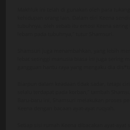
Makhluk ini telah di gunakan oleh para tukan
kehidupan orang lain. Dalam diri Keena sendi
tubuhnya, oleh sebab itu emosi Keena sering t
lebam pada tubuhnya,” tutur Shamsuri.
Shamsuri juga menambahkan, yang lebih men
lebat setinggi manusia biasa ini juga sering
gangguan hantu raya yang mengaku dia dis*tu
Biarpun dalam keadaan tidak sadar, tetapi cir
selalu terdapat pada korban,” tambah Shamsu
Baru-baru ini, Shamsuri melakukan proses p
Keena dengan bacaan ayat-ayat ruqyah.
Setiap sisi rumah Keena dibacakan ayat-ayat