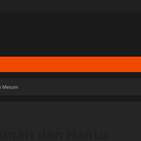
tu Mesum
mugari dan Hantu