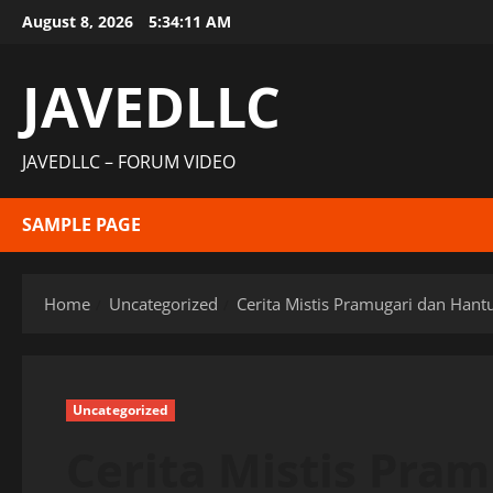
Skip
August 8, 2026
5:34:12 AM
to
content
JAVEDLLC
JAVEDLLC – FORUM VIDEO
SAMPLE PAGE
Home
Uncategorized
Cerita Mistis Pramugari dan Han
Uncategorized
Cerita Mistis Pra