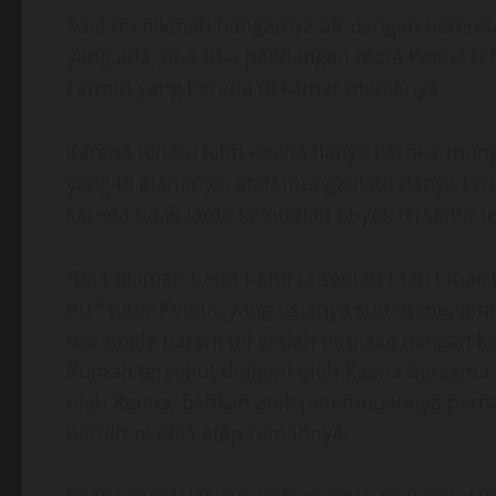
Saat menikmati hangatnya air dengan beren
yang ada, tiba-tiba pandangan mata Keena t
cermin yang berada di kamar mandinya.
Karena terlalu letih Keena hanya berfikir mun
yang di alaminya, atau mungkin itu hanya k
karena tidak lama kemudian obyek tersenut l
“Bila diamati betul-betul ia seolah-olah tap
itu,” tutur Keena, yang usianya sudah menginj
ibu single parent ini sudah terbiasa dengan 
Rumah tersebut didiami oleh Keena bersama i
oleh Keena, bahkan adik perempuannya perna
berdiri di atas atap rumahnya.