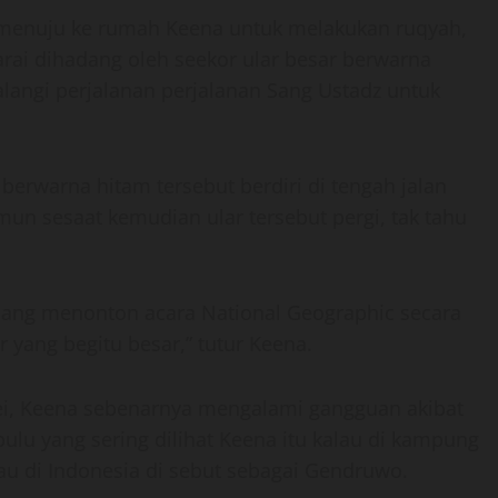
 menuju ke rumah Keena untuk melakukan ruqyah,
rai dihadang oleh seekor ular besar berwarna
langi perjalanan perjalanan Sang Ustadz untuk
berwarna hitam tersebut berdiri di tengah jalan
mun sesaat kemudian ular tersebut pergi, tak tahu
dang menonton acara National Geographic secara
r yang begitu besar,” tutur Keena.
ei, Keena sebenarnya mengalami gangguan akibat
ulu yang sering dilihat Keena itu kalau di kampung
au di Indonesia di sebut sebagai Gendruwo.