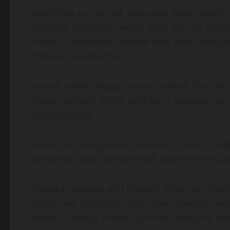
Keanehan-pun terjadi pada saat Sang Ustadz
ditengah perjalanan mobil yang mereka kenda
hitam. Ular tersebut seolah-olah akan mengha
menuju ke rumahnya.
Seperti dalam adegan dalam sebuah film ular 
hingga setinggi mobil yang kami kendarai, na
entah kemana.
“Anak saya mengatakan bahwa dia seperti se
langsung. Itulah pertama kali saya melihat ula
Menurut seorang ahli Ruqyah, Shamsuri Shaf
disihir dan diganggu hantu raya. Makhluk berb
disebut sebagai Hantu Raya atau mungkin kal