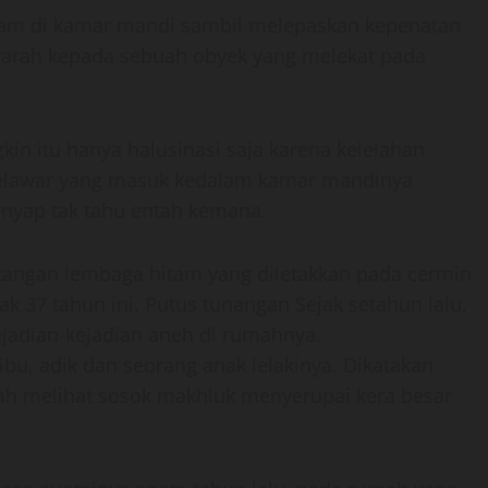
dam di kamar mandi sambil melepaskan kepenatan
erarah kepada sebuah obyek yang melekat pada
gkin itu hanya halusinasi saja karena kelelahan
elelawar yang masuk kedalam kamar mandinya
enyap tak tahu entah kemana.
ak tangan lembaga hitam yang diletakkan pada cermin
ak 37 tahun ini. Putus tunangan Sejak setahun lalu,
kejadian-kejadian aneh di rumahnya.
bu, adik dan seorang anak lelakinya. Dikatakan
h melihat sosok makhluk menyerupai kera besar